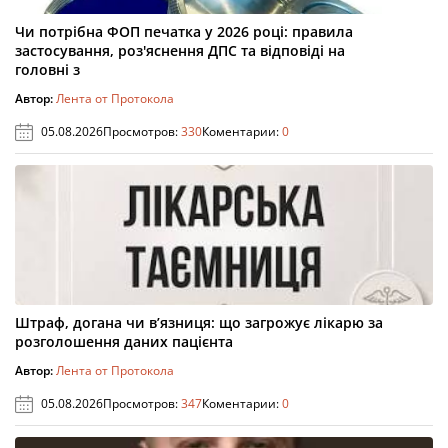
Чи потрібна ФОП печатка у 2026 році: правила
застосування, роз'яснення ДПС та відповіді на
головні з
Автор:
Лента от Протокола
05.08.2026
Просмотров:
330
Коментарии:
0
Штраф, догана чи в’язниця: що загрожує лікарю за
розголошення даних пацієнта
Автор:
Лента от Протокола
05.08.2026
Просмотров:
347
Коментарии:
0