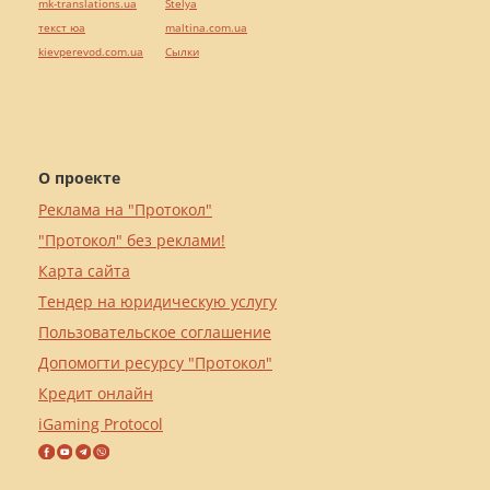
mk-translations.ua
Stelya
текст юа
maltina.com.ua
kievperevod.com.ua
Cылки
О проекте
Реклама на "Протокол"
"Протокол" без реклами!
Карта сайта
Тендер на юридическую услугу
Пользовательское соглашение
Допомогти ресурсу "Протокол"
Кредит онлайн
iGaming Protocol