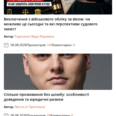
Виключення з військового обліку за віком: чи
можливо це сьогодні та які перспективи судового
захист
Автор:
Тарасенко Вера Юрьевна
06.08.2026
Просмотров:
106
Коментарии:
0
Спільне проживання без шлюбу: особливості
доведення та юридичні ризики
Автор:
Лента от Протокола
06.08.2026
Просмотров:
74
Коментарии:
0