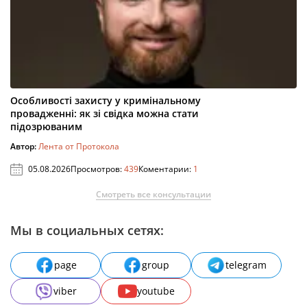
Особливості захисту у кримінальному
провадженні: як зі свідка можна стати
підозрюваним
Автор:
Лента от Протокола
05.08.2026
Просмотров:
439
Коментарии:
1
Смотреть все консультации
Мы в социальных сетях:
page
group
telegram
viber
youtube