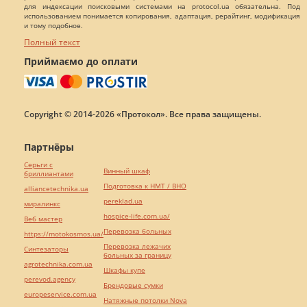
для индексации поисковыми системами на protocol.ua обязательна. Под
использованием понимается копирования, адаптация, рерайтинг, модификация
и тому подобное.
Полный текст
Приймаємо до оплати
Copyright © 2014-2026 «Протокол». Все права защищены.
Партнёры
Серьги с
Винный шкаф
бриллиантами
Подготовка к НМТ / ВНО
alliancetechnika.ua
pereklad.ua
миралинкс
hospice-life.com.ua/
Веб мастер
Перевозка больных
https://motokosmos.ua/
Перевозка лежачих
Синтезаторы
больных за границу
agrotechnika.com.ua
Шкафы купе
perevod.agency
Брендовые сумки
europeservice.com.ua
Натяжные потолки Nova