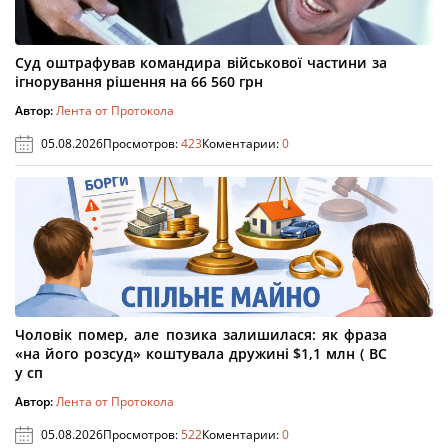
Суд оштрафував командира військової частини за
ігнорування рішення на 66 560 грн
Автор:
Лента от Протокола
05.08.2026
Просмотров:
423
Коментарии:
0
Чоловік помер, але позика залишилася: як фраза
«на його розсуд» коштувала дружині $1,1 млн ( ВС
у сп
Автор:
Лента от Протокола
05.08.2026
Просмотров:
522
Коментарии:
0