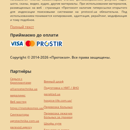
шота, сканы, видео, аудио, другие материалы. При использовании материалов,
размещенных на веб - страницах «Протокол» наличие гиперссылки открытого
для индексации поисковыми системами на protocol.ua обязательна. Под
использованием понимается копирования, адаптация, рерайтинг, модификация
и тому подобное.
Полный текст
Приймаємо до оплати
Copyright © 2014-2026 «Протокол». Все права защищены.
Партнёры
Серьги с
Винный шкаф
бриллиантами
Подготовка к НМТ / ВНО
alliancetechnika.ua
pereklad.ua
миралинкс
hospice-life.com.ua/
Веб мастер
Перевозка больных
https://motokosmos.ua/
Перевозка лежачих
Синтезаторы
больных за границу
agrotechnika.com.ua
Шкафы купе
perevod.agency
Брендовые сумки