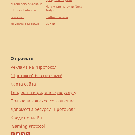
europeservice.com.ua
Натяжные потолки Nova
mk-translations.ua
Stelya
текст юа
maltina.com.ua
kievperevod.com.ua
Cылки
О проекте
Реклама на "Протокол"
"Протокол" без реклами!
Карта сайта
Тендер на юридическую услугу
Пользовательское соглашение
Допомогти ресурсу "Протокол"
Кредит онлайн
iGaming Protocol