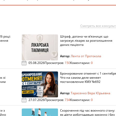
Смотреть все консуль
6 році:
Штраф, догана чи в’язниця: що
нення
загрожує лікарю за розголошення
даних пацієнта
Автор:
Лента от Протокола
05.08.2026
Просмотров:
150
Коментарии:
0
Бронирование отменят с 1 сентябр
к зі
Что на самом деле меняет
аним
постановление КМУ №692
Автор:
Тарасенко Вера Юрьевна
27.07.2026
Просмотров:
734
Коментарии:
0
ти з
Скорочення під час воєнного стану:
айно
як діяти роботодавцю законно і без