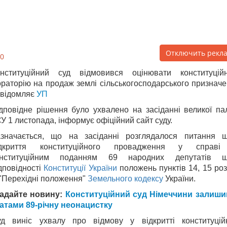
Отключить рекл
0
нституційний суд відмовився оцінювати конституційн
раторію на продаж землі сільськогосподарського призначе
відомляє
УП
дповідне рішення було ухвалено на засіданні великої па
У 1 листопада, інформує офіційний сайт суду.
азначається, що на засіданні розглядалося питання 
ідкриття конституційного провадження у справі
онституційним поданням 69 народних депутатів 
дповідності
Конституції України
положень пунктів 14, 15 роз
"Перехідні положення"
Земельного кодексу
України.
гадайте новину:
Конституційний суд Німеччини залиши
атами 89-річну неонацистку
д виніс ухвалу про відмову у відкритті конституцій