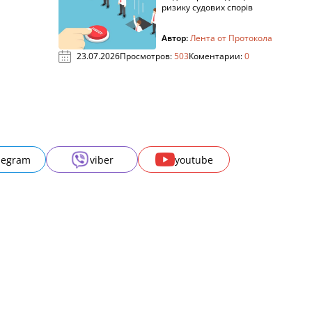
ризику судових спорів
Автор:
Лента от Протокола
23.07.2026
Просмотров:
503
Коментарии:
0
legram
viber
youtube