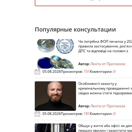
Популярные консультации
Чи потрібна ФОП печатка у 202
правила застосування, роз'яс
ДПС та відповіді на головні з
Автор:
Лента от Протокола
05.08.2026
Просмотров:
151
Коментарии:
0
Особливості захисту у
кримінальному провадженні: я
свідка можна стати підозрюв
Автор:
Лента от Протокола
05.08.2026
Просмотров:
181
Коментарии:
0
Обшук у житлі або офісі: як дія
перших хвилин і захистити м