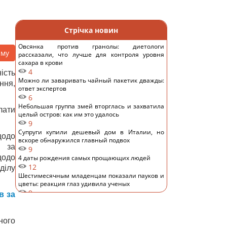
Стрічка новин
Овсянка против гранолы: диетологи
аму
рассказали, что лучше для контроля уровня
сахара в крови
4
ість
Можно ли заваривать чайный пакетик дважды:
ння,
ответ экспертов
6
Небольшая группа змей вторглась и захватила
лати
целый остров: как им это удалось
9
Супруги купили дешевый дом в Италии, но
щодо
вскоре обнаружился главный подвох
 за
9
щодо
4 даты рождения самых прощающих людей
12
ділу
Шестимесячным младенцам показали пауков и
цветы: реакция глаз удивила ученых
9
в за
Над Землей появилась Оленья Луна: как это
повлияет на знаки зодиака
12
ного