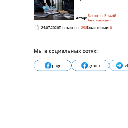
Бессонов Віталій
Автор:
Анатолійович
24.07.2026
Просмотров:
898
Коментарии:
0
Мы в социальных сетях:
page
group
te