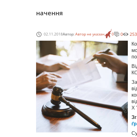
начення
0
253
02.11.2018
Автор:
Автор не указан
0
Ко
мо
по
Ві
КС
З
в
к
ві
Х 
З
ґр
Су