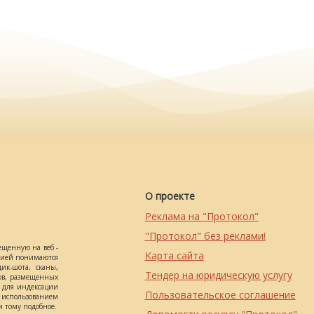
О проекте
Реклама на "Протокол"
"Протокол" без реклами!
ещенную на веб -
Карта сайта
ацией понимаются
ик-шота, сканы,
Тендер на юридическую услугу
ов, размещенных
о для индексации
Пользовательское соглашение
использованием
 тому подобное.