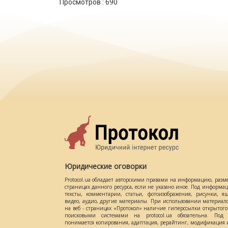
Просмотров :
690
Юридические оговорки
Protocol.ua обладает авторскими правами на информацию, разм
страницах данного ресурса, если не указано иное. Под информ
тексты, комментарии, статьи, фотоизображения, рисунки, ящ
видео, аудио, другие материалы. При использовании материал
на веб - страницах «Протокол» наличие гиперссылки открытог
поисковыми системами на protocol.ua обязательна. Под 
понимается копирования, адаптация, рерайтинг, модификация и