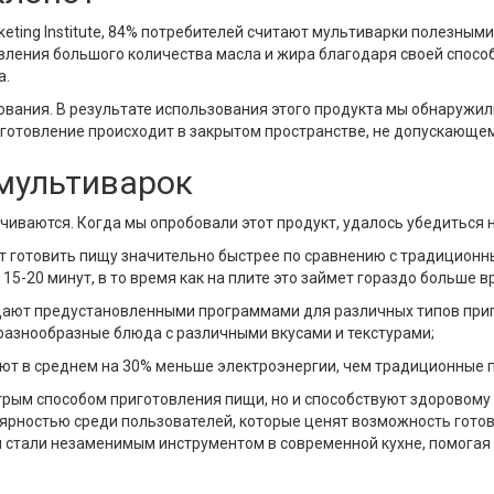
eting Institute, 84% потребителей считают мультиварки полезным
ления большого количества масла и жира благодаря своей способ
а.
вания. В результате использования этого продукта мы обнаружил
иготовление происходит в закрытом пространстве, не допускающе
мультиварок
иваются. Когда мы опробовали этот продукт, удалось убедиться н
 готовить пищу значительно быстрее по сравнению с традиционн
15-20 минут, в то время как на плите это займет гораздо больше в
ают предустановленными программами для различных типов пригот
ь разнообразные блюда с различными вкусами и текстурами;
ют в среднем на 30% меньше электроэнергии, чем традиционные п
рым способом приготовления пищи, но и способствуют здоровому 
ярностью среди пользователей, которые ценят возможность гото
и стали незаменимым инструментом в современной кухне, помогая