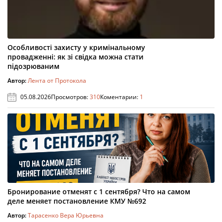
Особливості захисту у кримінальному
провадженні: як зі свідка можна стати
підозрюваним
Автор:
Лента от Протокола
05.08.2026
Просмотров:
310
Коментарии:
1
Бронирование отменят с 1 сентября? Что на самом
деле меняет постановление КМУ №692
Автор:
Тарасенко Вера Юрьевна