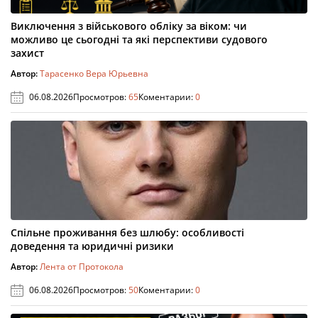
Виключення з військового обліку за віком: чи
можливо це сьогодні та які перспективи судового
захист
Автор:
Тарасенко Вера Юрьевна
06.08.2026
Просмотров:
65
Коментарии:
0
Спільне проживання без шлюбу: особливості
доведення та юридичні ризики
Автор:
Лента от Протокола
06.08.2026
Просмотров:
50
Коментарии:
0