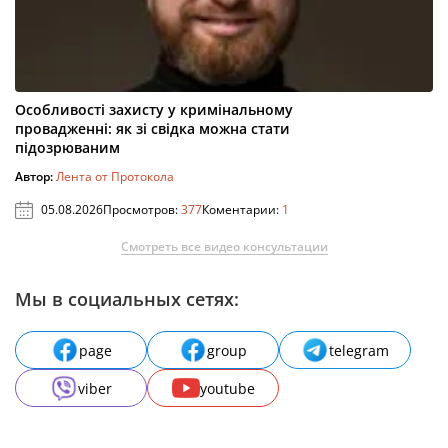
Особливості захисту у кримінальному
провадженні: як зі свідка можна стати
підозрюваним
Автор:
Лента от Протокола
05.08.2026
Просмотров:
377
Коментарии:
1
Смотреть все видео консультации
Мы в социальных сетях:
page
group
telegram
viber
youtube