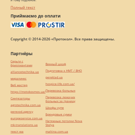
и тому подобное.
Полный текст
Приймаємо до оплати
Copyright © 2014-2026 «Протокол». Все права защищены.
Партнёры
Серьги с
Винный шкаф
бриллиантами
Подготовка к НМТ / ВНО
alliancetechnika.ua
pereklad.ua
миралинкс
hospice-life.com.ua/
Веб мастер
Перевозка больных
https://motokosmos.ua/
Перевозка лежачих
Синтезаторы
больных за границу
agrotechnika.com.ua
Шкафы купе
perevod.agency
Брендовые сумки
europeservice.com.ua
Натяжные потолки Nova
mk-translations.ua
Stelya
текст юа
maltina.com.ua