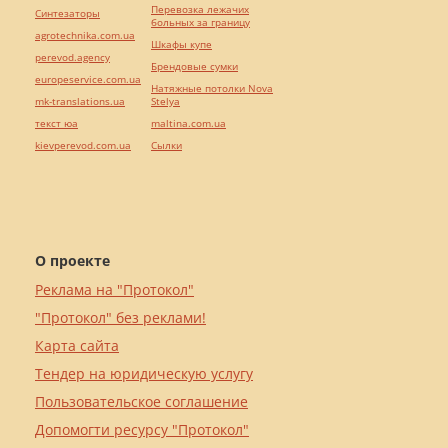
Перевозка лежачих
Синтезаторы
больных за границу
agrotechnika.com.ua
Шкафы купе
perevod.agency
Брендовые сумки
europeservice.com.ua
Натяжные потолки Nova
mk-translations.ua
Stelya
текст юа
maltina.com.ua
kievperevod.com.ua
Cылки
О проекте
Реклама на "Протокол"
"Протокол" без реклами!
Карта сайта
Тендер на юридическую услугу
Пользовательское соглашение
Допомогти ресурсу "Протокол"