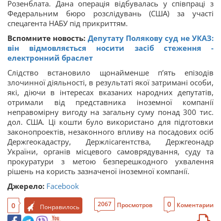
Розенблата. Дана операція відбувалась у співпраці з
Федеральним бюро розслідувань (США) за участі
спецагента НАБУ під прикриттям.
Вспомните новость:
Депутату Полякову суд не УКАЗ:
він відмовляється носити засіб стеження -
електронний браслет
Слідство встановило щонайменше п’ять епізодів
злочинної діяльності, в результаті якої затримані особи,
які, діючи в інтересах вказаних народних депутатів,
отримали від представника іноземної компанії
неправомірну вигоду на загальну суму понад 300 тис.
дол. США. Ці кошти було використано для підготовки
законопроектів, незаконного впливу на посадових осіб
Держгеокадастру, Держлісагентства, Держгеонадр
України, органів місцевого самоврядування, суду та
прокуратури з метою безперешкодного ухвалення
рішень на користь зазначеної іноземної компанії.
Джерело:
Facebook
0
2067
0
Просмотров
Коментарии
Понравилось