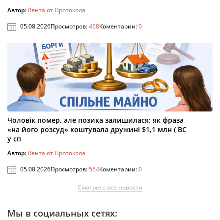
Автор:
Лента от Протокола
05.08.2026
Просмотров:
468
Коментарии:
0
Чоловік помер, але позика залишилася: як фраза
«на його розсуд» коштувала дружині $1,1 млн ( ВС
у сп
Автор:
Лента от Протокола
05.08.2026
Просмотров:
554
Коментарии:
0
Смотреть все новости
Мы в социальных сетях: