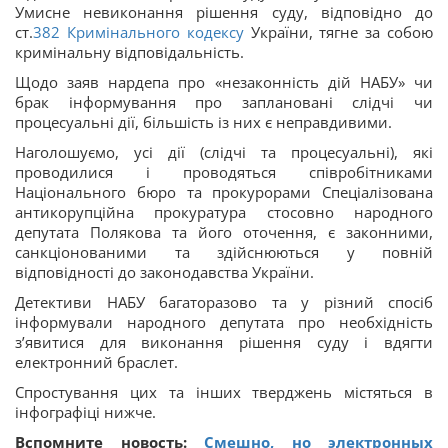
Умисне невиконання рішення суду, відповідно до
ст.
382
Кримінального кодексу
України, тягне за собою
кримінальну відповідальність.
Щодо заяв нардепа про «незаконність дій НАБУ» чи
брак інформування про заплановані слідчі чи
процесуальні дії, більшість із них є неправдивими.
Наголошуємо, усі дії (слідчі та процесуальні), які
проводилися і проводяться співробітниками
Національного бюро та прокурорами Спеціалізована
антикорупційна прокуратура стосовно народного
депутата Полякова та його оточення, є законними,
санкціонованими та здійснюються у повній
відповідності до законодавства України.
Детективи НАБУ багаторазово та у різний спосіб
інформували народного депутата про необхідність
з’явитися для виконання рішення суду і вдягти
електронний браслет.
Спростування цих та інших тверджень містяться в
інфографіці нижче.
Вспомните новость:
Смешно, но электронных