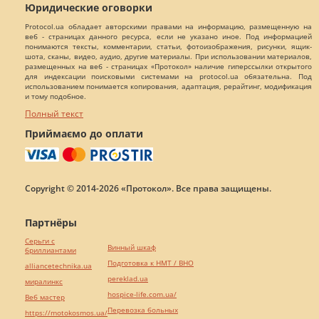
Юридические оговорки
Protocol.ua обладает авторскими правами на информацию, размещенную на
веб - страницах данного ресурса, если не указано иное. Под информацией
понимаются тексты, комментарии, статьи, фотоизображения, рисунки, ящик-
шота, сканы, видео, аудио, другие материалы. При использовании материалов,
размещенных на веб - страницах «Протокол» наличие гиперссылки открытого
для индексации поисковыми системами на protocol.ua обязательна. Под
использованием понимается копирования, адаптация, рерайтинг, модификация
и тому подобное.
Полный текст
Приймаємо до оплати
Copyright © 2014-2026 «Протокол». Все права защищены.
Партнёры
Серьги с
Винный шкаф
бриллиантами
Подготовка к НМТ / ВНО
alliancetechnika.ua
pereklad.ua
миралинкс
hospice-life.com.ua/
Веб мастер
Перевозка больных
https://motokosmos.ua/