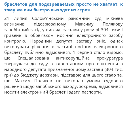
браслетов для подозреваемых просто не хватает, к
тому же они быстро выходят из строя
21 липня Солом’янський районний суд м.Києва
визначив підозрюваному Максиму Полякову
запобіжний захід у вигляді застави у розмірі 304 тисячі
гривень з обов'язком носіння електронного засобу
контролю. Народний депутат заставу вніс, однак
виконувати рішення в частині носіння електронного
браслету публічно відмовився. 1 серпня стало відомо,
що Спеціалізована антикорупційна прокуратура
звернулася до суду з клопотанням про стягнення з
народного депутата призначеної йому застави (304 тис.
грн) до бюджету держави. підставою для цього стало те,
що Максим Поляков не виконав умови судового
рішення щодо запобіжного заходу, зокрема, відмовився
носити електронний браслет і здати паспорти.