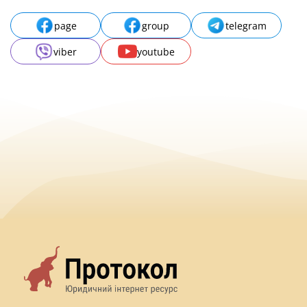
page
group
telegram
viber
youtube