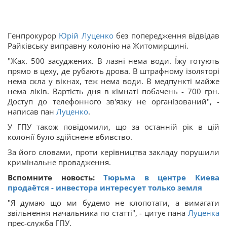
Генпрокурор
Юрій Луценко
без попередження відвідав
Райківську виправну колонію на Житомирщині.
"Жах. 500 засуджених. В лазні нема води. Їжу готують
прямо в цеху, де рубають дрова. В штрафному ізоляторі
нема скла у вікнах, теж нема води. В медпункті майже
нема ліків. Вартість дня в кімнаті побачень - 700 грн.
Доступ до телефонного зв'язку не організований", -
написав пан
Луценко
.
У ГПУ також повідомили, що за останній рік в цій
колонії було здійснене вбивство.
За його словами, проти керівництва закладу порушили
кримінальне провадження.
Вспомните новость:
Тюрьма в центре Киева
продаётся - инвестора интересует только земля
"Я думаю що ми будемо не клопотати, а вимагати
звільнення начальника по статті", - цитує пана
Луценка
прес-служба ГПУ.