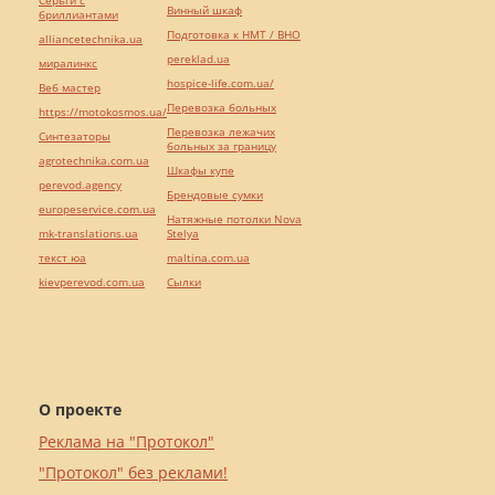
Серьги с
Винный шкаф
бриллиантами
Подготовка к НМТ / ВНО
alliancetechnika.ua
pereklad.ua
миралинкс
hospice-life.com.ua/
Веб мастер
Перевозка больных
https://motokosmos.ua/
Перевозка лежачих
Синтезаторы
больных за границу
agrotechnika.com.ua
Шкафы купе
perevod.agency
Брендовые сумки
europeservice.com.ua
Натяжные потолки Nova
mk-translations.ua
Stelya
текст юа
maltina.com.ua
kievperevod.com.ua
Cылки
О проекте
Реклама на "Протокол"
"Протокол" без реклами!