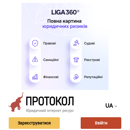
UA
Зареєструватися
Ввійти