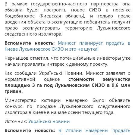
В рамках государственно-частного партнерства она
обязана будет построить новое СИЗО в поселке
Коцюбинское (Киевская область), и только после
введения объекта в эксплуатацию победитель получит
право эксплуатировать территорию Лукьяновского
следственного изолятора.
Вспомните новость:
Минюст планирует продать в
Киеве Лукьяновское СИЗО и это не шутка!
Чернышов отметил, что потенциальные инвесторы уже
начали проявлять интерес к данному проекту.
Как сообщали Українські Новини, Минюст заявляет о
нормативной оценке
стоимости земучастка
площадью 3 га под Лукьяновским СИЗО в 9,6 млн
гривен.
Министерство юстиции намерено было объявить
конкурс по продаже Лукьяновского следственного
изолятора в Киеве в начале осени текущего года.
Источник:
Українські новини
Вспомните новость:
В Италии намерены продать