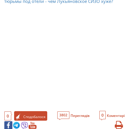
тюрьмы под отели - чем Лукьяновское СИЗО хуже?
0
3802
0
Переглядів
Коментарі
Сподобалося