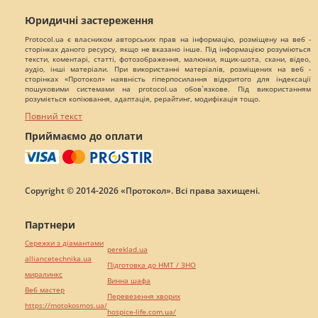
Юридичні застереження
Protocol.ua є власником авторських прав на інформацію, розміщену на веб -
сторінках даного ресурсу, якщо не вказано інше. Під інформацією розуміються
тексти, коментарі, статті, фотозображення, малюнки, ящик-шота, скани, відео,
аудіо, інші матеріали. При використанні матеріалів, розміщених на веб -
сторінках «Протокол» наявність гіперпосилання відкритого для індексації
пошуковими системами на protocol.ua обов`язкове. Під використанням
розуміється копіювання, адаптація, рерайтинг, модифікація тощо.
Повний текст
Приймаємо до оплати
Copyright © 2014-2026 «Протокол». Всі права захищені.
Партнери
Сережки з діамантами
pereklad.ua
alliancetechnika.ua
Підготовка до НМТ / ЗНО
миралинкс
Винна шафа
Веб мастер
Перевезення хворих
https://motokosmos.ua/
hospice-life.com.ua/