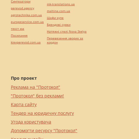
Синтезатори
mk-translations.ua
perevod.agency
maltina.com.ua
agrotechnika.com.ua
Шафи купе
europeservice.com.ua
Брендові сумки
текст юа
Натяжні стелі Nova Stelya
Посилання
Перевезення хворих за
kievperevod.com.ua
кордон
Про проект
Реклама на "Протокол"
"Протокол" без реклами!
Карта сайту
Тендер на юридичну послугу
Угода користувача
Допомогти ресурсу "Протокол"