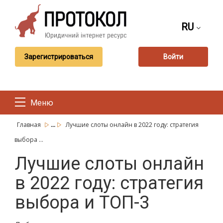
RU
Зарегистрироваться
Войти
Меню
...
Главная
Лучшие слоты онлайн в 2022 году: стратегия
выбора ...
Лучшие слоты онлайн
в 2022 году: стратегия
выбора и ТОП-3