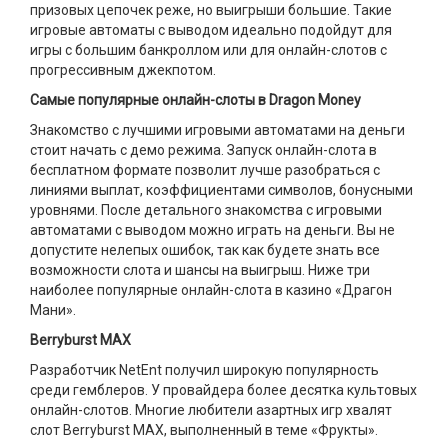
призовых цепочек реже, но выигрыши большие. Такие
игровые автоматы с выводом идеально подойдут для
игры с большим банкроллом или для онлайн-слотов с
прогрессивным джекпотом.
Самые популярные онлайн-слоты в Dragon Money
Знакомство с лучшими игровыми автоматами на деньги
стоит начать с демо режима. Запуск онлайн-слота в
бесплатном формате позволит лучше разобраться с
линиями выплат, коэффициентами символов, бонусными
уровнями. После детального знакомства с игровыми
автоматами с выводом можно играть на деньги. Вы не
допустите нелепых ошибок, так как будете знать все
возможности слота и шансы на выигрыш. Ниже три
наиболее популярные онлайн-слота в казино «Драгон
Мани».
Berryburst MAX
Разработчик NetEnt получил широкую популярность
среди гемблеров. У провайдера более десятка культовых
онлайн-слотов. Многие любители азартных игр хвалят
слот Berryburst MAX, выполненный в теме «Фрукты».