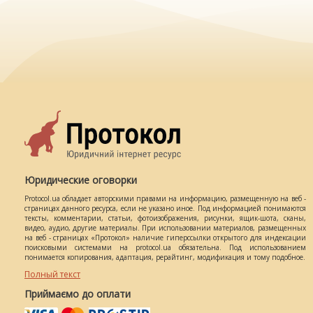
Юридические оговорки
Protocol.ua обладает авторскими правами на информацию, размещенную на веб -
страницах данного ресурса, если не указано иное. Под информацией понимаются
тексты, комментарии, статьи, фотоизображения, рисунки, ящик-шота, сканы,
видео, аудио, другие материалы. При использовании материалов, размещенных
на веб - страницах «Протокол» наличие гиперссылки открытого для индексации
поисковыми системами на protocol.ua обязательна. Под использованием
понимается копирования, адаптация, рерайтинг, модификация и тому подобное.
Полный текст
Приймаємо до оплати