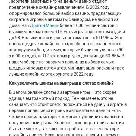
Любители азартных игр на деньги давно отдают
предпочтение онлайн-развлечениям. В 2022 году
сформировался большой выбор казино, предлагающих
сыграть в игровые автоматы с выводом, не выходя из
дома. На
«Драгон Мани»
более 1 000 онлайн-слотов с
высоким показателем RTP. Есть игры с процентом отдачи
до 98. Большинство игровых автоматов - с RTP 96%. Это
очень щедрые онлайн-слоты, особенно по сравнению с
«однорукими бандитами», которые были популярны в 90-
х и 00-х годах, и RTP которых редко доходил до 80-85%. В
нашем обзоре поговорим о правилах выбора самых
щедрых игровых автоматов, минимизации рисков и трех
лучших онлайн-слотах рунета в 2022 году.
Как увеличить шансы на выигрыш в слотах онлайн?
В целом, онлайн-слоты и азартные игры — это скорее
удача, чем грамотный подход. Тем не менее, это не
означает, что стоит слепо положиться на удачу и играть в
первые попавшиеся игровые автоматы на деньги. Есть
четкие правила, которые помогают увеличить шансы на
получение выигрыша. Конечно, стопроцентной гарантии
быть не может, так как слоты работают на генераторе
случайных чисел. Если вам предлагают купить схему с