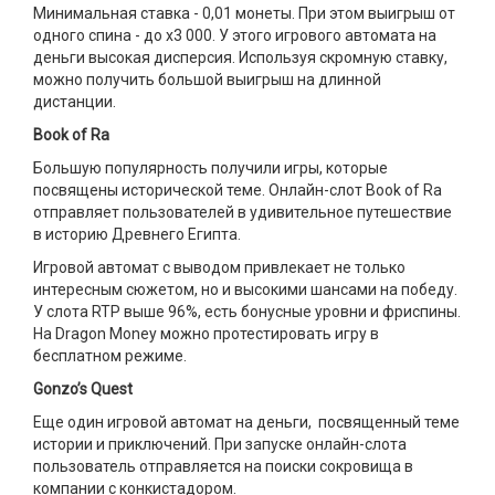
Минимальная ставка - 0,01 монеты. При этом выигрыш от
одного спина - до х3 000. У этого игрового автомата на
деньги высокая дисперсия. Используя скромную ставку,
можно получить большой выигрыш на длинной
дистанции.
Book of Ra
Большую популярность получили игры, которые
посвящены исторической теме. Онлайн-слот Book of Ra
отправляет пользователей в удивительное путешествие
в историю Древнего Египта.
Игровой автомат с выводом привлекает не только
интересным сюжетом, но и высокими шансами на победу.
У слота RTP выше 96%, есть бонусные уровни и фриспины.
На Dragon Money можно протестировать игру в
бесплатном режиме.
Gonzo’s Quest
Еще один игровой автомат на деньги, посвященный теме
истории и приключений. При запуске онлайн-слота
пользователь отправляется на поиски сокровища в
компании с конкистадором.