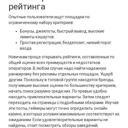
рейтинга
Опытные пользователи ищут площадки по
ограниченному набору критериев:
Бонусы, джекпоты, быстрый вывод, высокие
лимиты кэшаутов.
Простая регистрация, бездепозит, низкий порог
входа.
Новичкам проще открывать рейтинги, составленные по
общей оценке всех преимуществ и недостатков
операторов. В любом случае надо найти надежную
ранжировку без рекламы отдельных площадок. Ущерб
другим. Поскольку в топовой группе находятся бренды,
получившие высокие оценки по большинству критериев,
начать поиск разумно среди них. По превью удобно
находить привлекательные варианты. Затем следует
переходить на страницы с подробными обзорами. Изучая
эти посты, геймеры могут точно определить онлайн
казино, в которых условия максимально соответствуют их
ожиданиям. Если удовлетворительные варианты не
найдены, стоит посмотреть обзоры заведений,