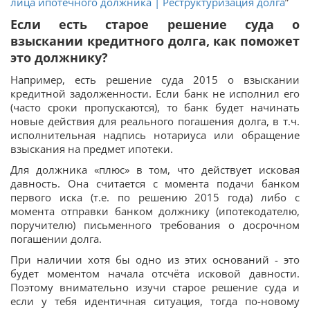
лица ипотечного должника | Реструктуризация долга
”
Если есть старое решение суда о
взыскании кредитного долга, как поможет
это должнику?
Например, есть решение суда 2015 о взыскании
кредитной задолженности. Если банк не исполнил его
(часто сроки пропускаются), то банк будет начинать
новые действия для реального погашения долга, в т.ч.
исполнительная надпись нотариуса или обращение
взыскания на предмет ипотеки.
Для должника «плюс» в том, что действует исковая
давность. Она считается с момента подачи банком
первого иска (т.е. по решению 2015 года) либо с
момента отправки банком должнику (ипотекодателю,
поручителю) письменного требования о досрочном
погашении долга.
При наличии хотя бы одно из этих оснований - это
будет моментом начала отсчёта исковой давности.
Поэтому внимательно изучи старое решение суда и
если у тебя идентичная ситуация, тогда по-новому