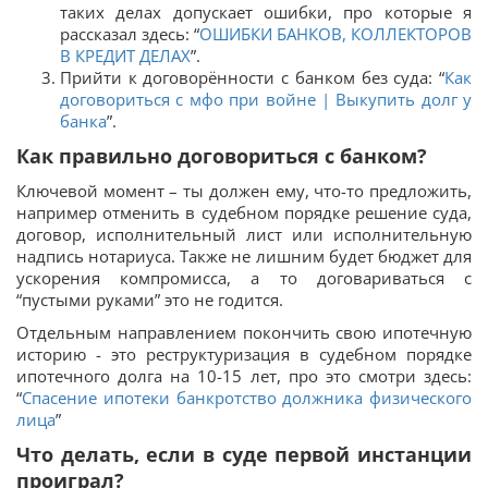
таких делах допускает ошибки, про которые я
рассказал здесь: “
ОШИБКИ БАНКОВ, КОЛЛЕКТОРОВ
В КРЕДИТ ДЕЛАХ
”.
Прийти к договорённости с банком без суда: “
Как
договориться с мфо при войне | Выкупить долг у
банка
”.
Как правильно договориться с банком?
Ключевой момент – ты должен ему, что-то предложить,
например отменить в судебном порядке решение суда,
договор, исполнительный лист или исполнительную
надпись нотариуса. Также не лишним будет бюджет для
ускорения компромисса, а то договариваться с
“пустыми руками” это не годится.
Отдельным направлением покончить свою ипотечную
историю - это реструктуризация в судебном порядке
ипотечного долга на 10-15 лет, про это смотри здесь:
“
Спасение ипотеки банкротство должника физического
лица
”
Что делать, если в суде первой инстанции
проиграл?