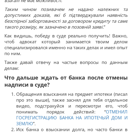
взагалі не має можливості.
Таким чином позивачем не надано належних та
допустимих доказів, які б підтверджували наявність
безспірної заборгованості за договором кредиту та саме
такого розміру, як зазначено в позовній заяві.
”
Как видишь, победу в суде реально получить! Важно,
чтоб адвокат который занимается твоим делом
специализировался именно на таких делах и имел опыт
по ним.
Также давай отвечу на частые вопросы по данным
делам:
Что дальше ждать от банка после отмены
надписи в суде?
Обращения взыскания на предмет ипотеки (писал
про это выше), также заснял для тебя отдельное
видео, подстрахуйся и пересмотри его, чтоб
понимать порядок действий: “
ОТМЕНИЛ
ГОСРЕГИСТРАЦИЮ БАНКА НА ИПОТЕЧЫЙ ДОМ И
ЗЕМЛЮ
”.
Иск банка о взыскании долга, но часто банки в