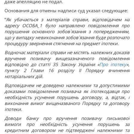
даже апелляцию не подал.
Основания для отмены надписи суд указал следующие:
“
Як убачається з матеріалів справи, відповідачем на
адресу ОСОБА_1 було направлено повідомлення про
порушення основного зобов`язання з попередженням,
що у випадку невиконання зобов`язання буде розпочато
процедуру звернення стягнення на предмет іпотеки.
Водночас матеріали справи не містять належних доказів
вручення позивачу вищезазначеного повідомлення
відповідно до статті 35 Закону України «
Про іпотеку
»,
пункту 2 Глави 16 розділу ІІ Порядку вчинення
нотаріальних дій.
Відповідачем не доведено належними та допустимими
доказами повідомлення позивача як іпотекодавця про
необхідність усунення порушень договору, а, відтак, і
виконання вимог вищеназваного Порядку та договору
іпотеки.
Доводи банку про вручення позивачу письмової
вимоги про необхідність усунення порушень за
кредитним договором не підтверджені належними та