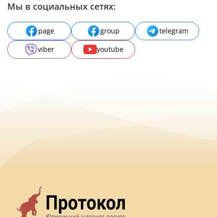
Мы в социальных сетях:
page
group
telegram
viber
youtube