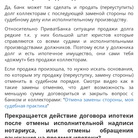
Да, банк может так сделать и продать (переуступить)
долг коллекторам с последующей заменой стороны по
судебному делу или исполнительному производству.
Относительно ПриватБанка ситуации продажи долга
редкие т.к. у них большой штат юристов которые
справляются со всеми судами и исполнительными
производствами должников. Поэтому если у должника
долг и есть ипотечное имущество, они сами тебя
«дожмут» без продажи коллекторам.
Если продажа произошла, то нужно искать основания,
по которым эту продажу (переуступку, замену стороны)
отменить в судебном порядке. Смотри видео как я
такие замены отменяю, что дает возможность за
меньшую сумму договориться и закрыть вопрос с
банком и коллекторами: “
Отмена замены стороны, моя
судебная практика
”
Прекращается действие договора ипотеки
после отмены исполнительной надписи
нотариуса, или отмены обращения
взыскания на предмет ипотеки?