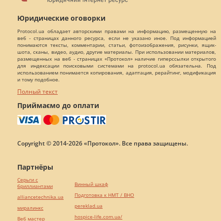
Юридические оговорки
Protocol.ua обладает авторскими правами на информацию, размещенную на
веб - страницах данного ресурса, если не указано иное. Под информацией
понимаются тексты, комментарии, статьи, фотоизображения, рисунки, ящик-
шота, сканы, видео, аудио, другие материалы. При использовании материалов,
размещенных на веб - страницах «Протокол» наличие гиперссылки открытого
для индексации поисковыми системами на protocol.ua обязательна. Под
использованием понимается копирования, адаптация, рерайтинг, модификация
и тому подобное.
Полный текст
Приймаємо до оплати
Copyright © 2014-2026 «Протокол». Все права защищены.
Партнёры
Серьги с
Винный шкаф
бриллиантами
Подготовка к НМТ / ВНО
alliancetechnika.ua
pereklad.ua
миралинкс
hospice-life.com.ua/
Веб мастер