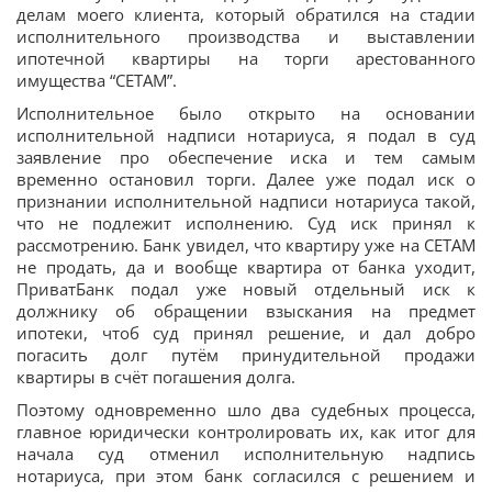
делам моего клиента, который обратился на стадии
исполнительного производства и выставлении
ипотечной квартиры на торги арестованного
имущества “СЕТАМ”.
Исполнительное было открыто на основании
исполнительной надписи нотариуса, я подал в суд
заявление про обеспечение иска и тем самым
временно остановил торги. Далее уже подал иск о
признании исполнительной надписи нотариуса такой,
что не подлежит исполнению. Суд иск принял к
рассмотрению. Банк увидел, что квартиру уже на СЕТАМ
не продать, да и вообще квартира от банка уходит,
ПриватБанк подал уже новый отдельный иск к
должнику об обращении взыскания на предмет
ипотеки, чтоб суд принял решение, и дал добро
погасить долг путём принудительной продажи
квартиры в счёт погашения долга.
Поэтому одновременно шло два судебных процесса,
главное юридически контролировать их, как итог для
начала суд отменил исполнительную надпись
нотариуса, при этом банк согласился с решением и