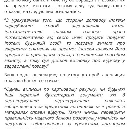
на предмет ипотеки. Поэтому делу суд банку также
отказал, на следующих основаниях:
“
З урахуванням того, що сторони договору іпотеки
передбачили спосіб задоволення вимог
іпотекодержателя шляхом надання права
іпотекодержателю від свого імені продати предмет
іпотеки будь-якій особі, то позовна вимога про
звернення стягнення на предмет іпотеки шляхом його
продажу на прилюдних торгах, є неналежним способом
захисту, а тому суд дійшов висновку про відмову у
задоволенні позову.
”
Банк подал апелляцию, по итогу которой апелляция
отказала банку в его иске:
“
Однак, виписки по картковому рахунку, чи будь-які
інші первинні бухгалтерські документи, які б
підтверджували підтверджували наявність
заборгованості за кредитним договором та її розмір в
матеріалах справи відсутні. Таким чином, перевірити
правильність наданого банком розрахунку,наявність чи
відсутність заборгованості за кредитним договором