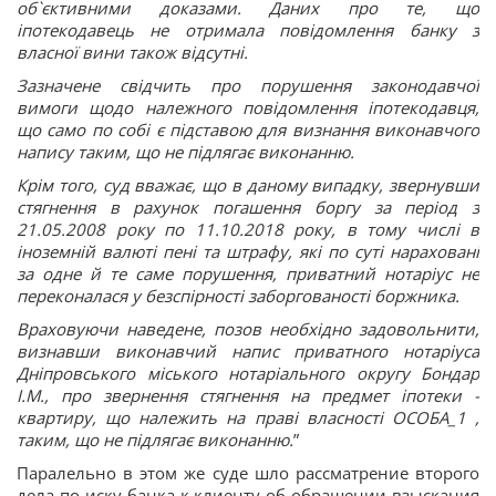
об`єктивними доказами. Даних про те, що
іпотекодавець не отримала повідомлення банку з
власної вини також відсутні.
Зазначене свідчить про порушення законодавчої
вимоги щодо належного повідомлення іпотекодавця,
що само по собі є підставою для визнання виконавчого
напису таким, що не підлягає виконанню.
Крім того, суд вважає, що в даному випадку, звернувши
стягнення в рахунок погашення боргу за період з
21.05.2008 року по 11.10.2018 року, в тому числі в
іноземній валюті пені та штрафу, які по суті нараховані
за одне й те саме порушення, приватний нотаріус не
переконалася у безспірності заборгованості боржника.
Враховуючи наведене, позов необхідно задовольнити,
визнавши виконавчий напис приватного нотаріуса
Дніпровського міського нотаріального округу Бондар
І.М., про звернення стягнення на предмет іпотеки -
квартиру, що належить на праві власності ОСОБА_1 ,
таким, що не підлягає виконанню.
”
Паралельно в этом же суде шло рассматрение второго
дела по иску банка к клиенту об обращении взыскания