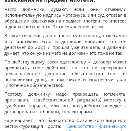
Часто должники думают, если они отменили
исполнительную надпись нотариуса, или суд отказал в
обращении взыскания на предмет ипотеки, то ипотека
и долги списываются. Это к сожалению не так.
В таких ситуация долг остаётся существаоть, тоже самое
и с ипотекой. Если в договоре написано, что он
действует до 2021 и прошла уже эта дата, и должник
думает, что он уже ничего не должен – это тоже не так.
По действующему законодательству – договор может
прекратить свое действие, но это не прекращает
невыполненное денежное обязательство (т.е. не
погашенный долг), в том числе и ипотечный долг
(ипотечное обязательство).
Поэтому должнику надо прекращать (отменять,
признавать недействительной, разрывать) ипотеку в
судебном порядке, или во внесудебном порядке –
договариваться с банком, коллекторами.
Еще вариант – это банкротство физического лица или
реструктуризация долга: “
Банкротство физического