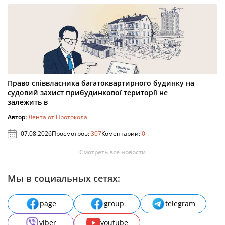
Право співвласника багатоквартирного будинку на
судовий захист прибудинкової території не
залежить в
Автор:
Лента от Протокола
07.08.2026
Просмотров:
307
Коментарии:
0
Смотреть все новости
Мы в социальных сетях:
page
group
telegram
viber
youtube