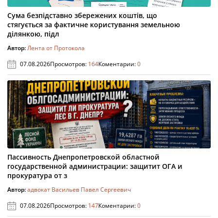
Сума безпідставно збережених коштів, що
стягується за фактичне користування земельною
ділянкою, підл
Автор:
Лента от Протокола
07.08.2026
Просмотров:
164
Коментарии:
0
Пассивность Днепропетровской областной
государственной администрации: защитит ОГА и
прокуратура от з
Автор:
адвокат Васильев Павел Сергеевич
07.08.2026
Просмотров:
147
Коментарии:
0