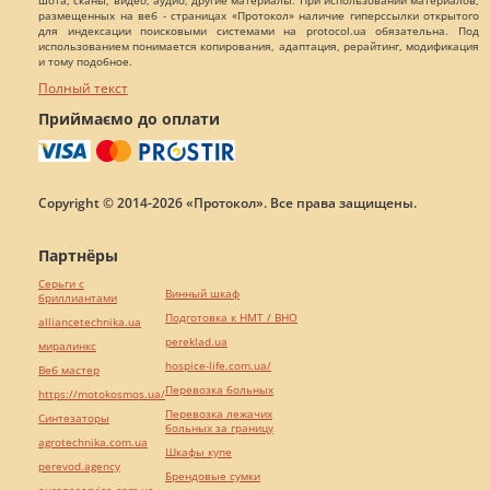
размещенных на веб - страницах «Протокол» наличие гиперссылки открытого
для индексации поисковыми системами на protocol.ua обязательна. Под
использованием понимается копирования, адаптация, рерайтинг, модификация
и тому подобное.
Полный текст
Приймаємо до оплати
Copyright © 2014-2026 «Протокол». Все права защищены.
Партнёры
Серьги с
Винный шкаф
бриллиантами
Подготовка к НМТ / ВНО
alliancetechnika.ua
pereklad.ua
миралинкс
hospice-life.com.ua/
Веб мастер
Перевозка больных
https://motokosmos.ua/
Перевозка лежачих
Синтезаторы
больных за границу
agrotechnika.com.ua
Шкафы купе
perevod.agency
Брендовые сумки
europeservice.com.ua