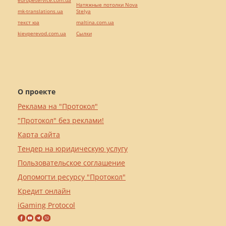
Натяжные потолки Nova
mk-translations.ua
Stelya
текст юа
maltina.com.ua
kievperevod.com.ua
Cылки
О проекте
Реклама на "Протокол"
"Протокол" без реклами!
Карта сайта
Тендер на юридическую услугу
Пользовательское соглашение
Допомогти ресурсу "Протокол"
Кредит онлайн
iGaming Protocol