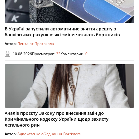
В Україні запустили автоматичне зняття арешту з
банківських рахунків: які зміни чекають боржників
Автор:
Лента от Протокола
10.08.2026
Просмотров:
33
Коментарии:
0
Аналіз проєкту Закону про внесення змін до
Кримінального кодексу України щодо захисту
легального рин
Автор:
Адвокатське об'єднання Barristers