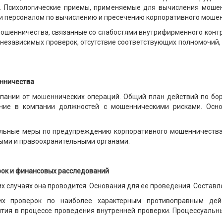
. Психологические приемы, применяемые для вычисления моше
и персоналом по вычислению и пресечению корпоративного моше
мошенничества, связанные со слабостями внутрифирменного контр
е независимых проверок, отсутствие соответствующих полномочий,
енничества
мпании от мошеннических операций. Общий план действий по б
ение в компании должностей с мошенническими рисками. Осн
рольные меры по предупреждению корпоративного мошенничеств
ыми и правоохранительными органами.
ок и финансовых расследований
аких случаях она проводится. Основания для ее проведения. Соста
них проверок по наиболее характерным противоправным дей
тия в процессе проведения внутренней проверки. Процессуальн