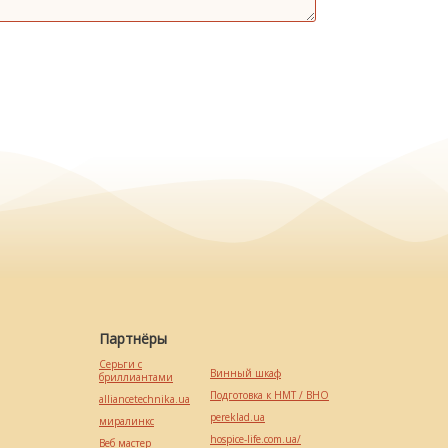
Партнёры
Серьги с
Винный шкаф
бриллиантами
Подготовка к НМТ / ВНО
alliancetechnika.ua
pereklad.ua
миралинкс
hospice-life.com.ua/
Веб мастер