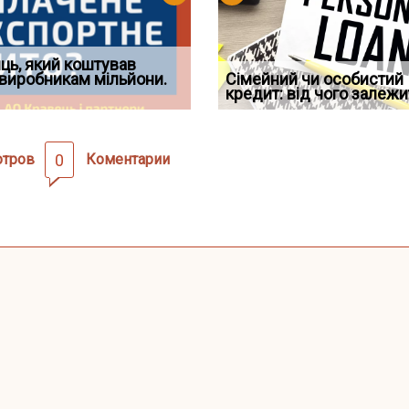
д встановив для
ць, який коштував
Документи, на яких не
Огляд практики ВС від
Восьмий ААС факти
дування шкоди
виробникам мільйони.
Чи потрібна ФОП печатка у
проставляється апостиль:
Ростислава Кравця, що
Сімейний чи особистий
підтвердив, що ЦВ
2026 році: правила засто
пер
опублі
кредит: від чого залежи
скас
отров
0
Коментарии