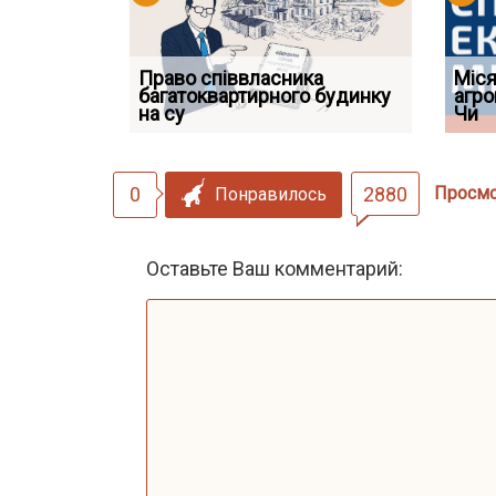
Право співвласника
ФУНДАМЕНТАЛЬНА
Якщо су
Міся
 але позика
багатоквартирного будинку
ПРОБЛЕМА «СУДОВОЇ
відшко
агро
 фраза «на
на су
ПРАКТИКИ», АБО ПР
наявніс
Чи
0
2880
Просм
Понравилось
Оставьте Ваш комментарий: