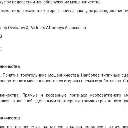
ику при подозрении или обнаружении мошенничества.
ожности для эксперта, которого приглашают для расследования х
ер Ovcharov & Partners Attorneys Association
CG
:
енничества
а. Понятие треугольника мошенничества. Наиболее типичные сц
орпоративного мошенничества со стороны наемных работников. С
ничества. Прямые и косвенные признаки корпоративного мо
ализа отношений с деловыми партнерами в рамках гражданско-пр
енничества
чества, выявляемые на основе анализа поведения сотрудни