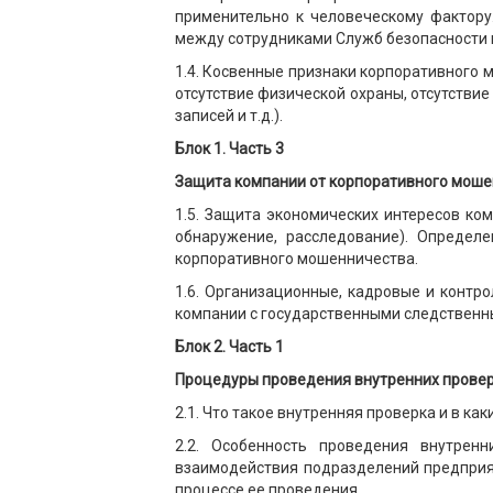
применительно к человеческому фактору
между сотрудниками Служб безопасности 
1.4. Косвенные признаки корпоративного 
отсутствие физической охраны, отсутстви
записей и т.д.).
Блок 1. Часть 3
Защита компании от корпоративного мош
1.5. Защита экономических интересов ко
обнаружение, расследование). Определ
корпоративного мошенничества.
1.6. Организационные, кадровые и конт
компании с государственными следственн
Блок 2. Часть 1
Процедуры проведения внутренних провер
2.1. Что такое внутренняя проверка и в к
2.2. Особенность проведения внутрен
взаимодействия подразделений предприя
процессе ее проведения.