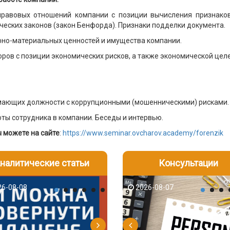
правовых отношений компании с позиции вычисления признако
еских законов (закон Бенфорда). Признаки подделки документа.
арно-материальных ценностей и имущества компании.
оров с позиции экономических рисков, а также экономической цел
нимающих должности с коррупционными (мошенническими) рисками.
оты сотрудника в компании. Беседы и интервью.
можете на сайте
:
https://www.seminar.ovcharov.academy/forenzik
налитические статьи
Консультации
-06
6-08-08
2026-08-05
2026-08-06
2026-08-07
2026-08-07
2026-07-30