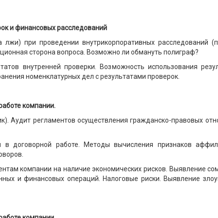
ок и финансовых расследований
ра лжи) при проведении внутрикорпоративных расследований (п
ационная сторона вопроса. Возможно ли обмануть полиграф?
татов внутренней проверки. Возможность использования резу
анения номенклатурных дел с результатами проверок.
работе компании.
ензик). Аудит регламентов осуществления гражданско-правовых от
я в договорной работе. Методы вычисления признаков аффил
оворов.
гентам компании на наличие экономических рисков. Выявление со
нных и финансовых операций. Налоговые риски. Выявление злоу
работе компании.