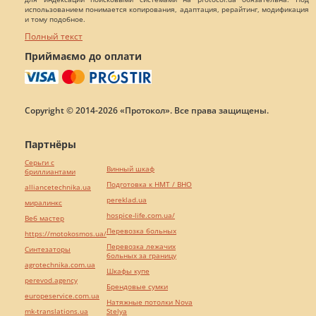
использованием понимается копирования, адаптация, рерайтинг, модификация
и тому подобное.
Полный текст
Приймаємо до оплати
Copyright © 2014-2026 «Протокол». Все права защищены.
Партнёры
Серьги с
Винный шкаф
бриллиантами
Подготовка к НМТ / ВНО
alliancetechnika.ua
pereklad.ua
миралинкс
hospice-life.com.ua/
Веб мастер
Перевозка больных
https://motokosmos.ua/
Перевозка лежачих
Синтезаторы
больных за границу
agrotechnika.com.ua
Шкафы купе
perevod.agency
Брендовые сумки
europeservice.com.ua
Натяжные потолки Nova
mk-translations.ua
Stelya