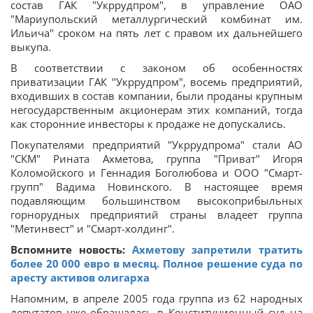
состав ГАК "Укррудпром", в управление ОАО
"Мариупольский металлургический комбинат им.
Ильича" сроком на пять лет с правом их дальнейшего
выкупа.
В соответствии с законом об особенностях
приватизации ГАК "Укррудпром", восемь предприятий,
входивших в состав компании, были проданы крупным
негосударственным акционерам этих компаний, тогда
как сторонние инвесторы к продаже не допускались.
Покупателями предприятий "Укррудпрома" стали АО
"СКМ" Рината Ахметова, группа "Приват" Игоря
Коломойского и Геннадия Боголюбова и ООО "Смарт-
групп" Вадима Новинского. В настоящее время
подавляющим большинством высокоприбыльных
горнорудных предприятий страны владеет группа
"Метинвест" и "Смарт-холдинг".
Вспомните новость:
Ахметову запретили тратить
более 20 000 евро в месяц. Полное решение суда по
аресту активов олигарха
Напомним, в апреле 2005 года группа из 62 народных
депутатов уже обращалась в Конституционный суд на