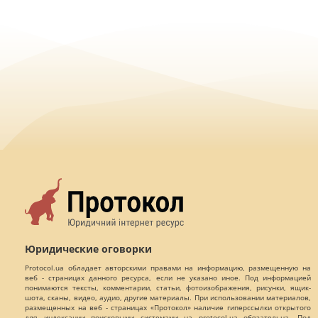
Юридические оговорки
Protocol.ua обладает авторскими правами на информацию, размещенную на
веб - страницах данного ресурса, если не указано иное. Под информацией
понимаются тексты, комментарии, статьи, фотоизображения, рисунки, ящик-
шота, сканы, видео, аудио, другие материалы. При использовании материалов,
размещенных на веб - страницах «Протокол» наличие гиперссылки открытого
для индексации поисковыми системами на protocol.ua обязательна. Под