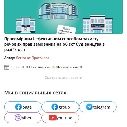
Правомірним і ефективним способом захисту
речових прав замовника на об’єкт будівництва в
разі їх осп
Автор:
Лента от Протокола
05.08.2026
Просмотров:
367
Коментарии:
0
Смотреть все новости
Мы в социальных сетях:
page
group
telegram
viber
youtube