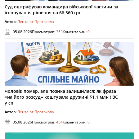
Суд оштрафував командира військової частини за
ігнорування рішення на 66 560 грн
Автор:
Лента от Протокола
05.08.2026
Просмотров:
353
Коментарии:
0
Чоловік помер, але позика залишилася: як фраза
«на його розсуд» коштувала дружині $1,1 млн ( ВС
у сп
Автор:
Лента от Протокола
05.08.2026
Просмотров:
454
Коментарии:
0