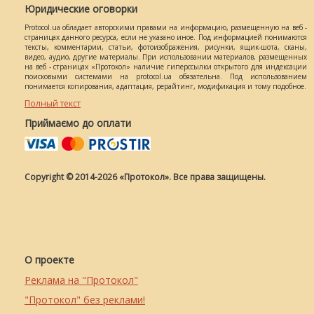
Юридические оговорки
Protocol.ua обладает авторскими правами на информацию, размещенную на веб -
страницах данного ресурса, если не указано иное. Под информацией понимаются
тексты, комментарии, статьи, фотоизображения, рисунки, ящик-шота, сканы,
видео, аудио, другие материалы. При использовании материалов, размещенных
на веб - страницах «Протокол» наличие гиперссылки открытого для индексации
поисковыми системами на protocol.ua обязательна. Под использованием
понимается копирования, адаптация, рерайтинг, модификация и тому подобное.
Полный текст
Приймаємо до оплати
Copyright © 2014-2026 «Протокол». Все права защищены.
О проекте
Реклама на "Протокол"
"Протокол" без реклами!