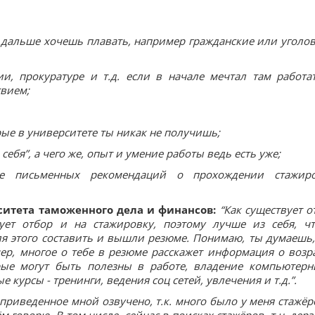
дальше хочешь плавать, например гражданские или уголо
и, прокуратуре и т.д. если в начале мечтал там работа
твием;
ые в университете ты никак не получишь;
ебя”, а чего же, опыт и умение работы ведь есть уже;
ие письменных рекомендаций о прохождении стажир
рситета таможенного дела и финансов:
“Как существует о
ует отбор и на стажировку, поэтому лучше из себя, чт
Для этого составить и вышли резюме. Понимаю, ты думаешь,
мер, многое о тебе в резюме расскажет информация о возра
орые могут быть полезны в работе, владение компьютер
курсы - тренинги, ведения соц сетей, увлечения и т.д.”.
 приведенное мной озвучено, т.к. много было у меня стажёр