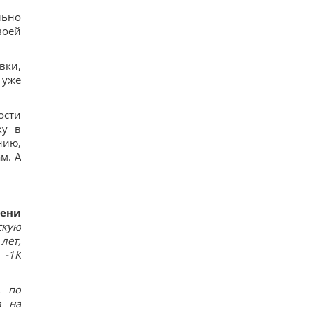
валют на пятницу
льно
13
воей
Россияне нанесли удары по Днепропетровской
области: погибли пять человек, много раненых
17
вки,
Загадка со спичками, в которой правильный
ответ скрывается в одном движении
 уже
16
"Не переставайте поддерживать": Джамала
призвала мир помочь Украине во время войны
ости
14
ку в
Прием "Мунджаро" может снизить риск
нию,
сердечных приступов, но есть нюанс, –
м. А
исследование
14
мени
скую
лет,
 -1К
, по
в на