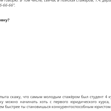
говорю. В том числе, сейчас в поисках стажёров, т.ч. дерз
-66-66”.
овку?
пыта скажу, что самым молодым стажёром был студент 4 к
ку можно начинать хоть с первого юридического курса,
тем быстрее ты становишься конкурентоспособным юристом