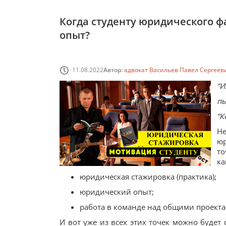
Когда студенту юридического 
опыт?
11.08.2022
Автор:
адвокат Васильев Павел Сергеев
“И
пь
“К
Не
юр
то
ка
юридическая стажировка (практика);
юридический опыт;
работа в команде над общими проекта
И вот уже из всех этих точек можно буде