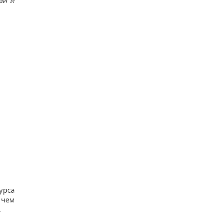
ай и
урса
 чем
.