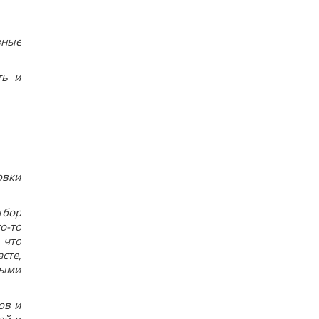
вные
ть и
овки
тбор
о-то
 что
сте,
ными
ов и