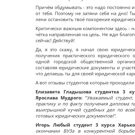
Причём обдумывать - это надо постоянно и
от тебя. Поэтому не затяни себя на дно! 
лени остановить твоё покорение юридичес
Критически важным компонентом здесь - 
чётка направленная на цель. Не жди благо
сейчас! Действуй!
Да, я это скажу, я начал свою юридичес
получения практического юридического 
одной городской общественной организ
составляя юридические документы и участ
что делаешь ты для своей юридической кар
А вот отзывы студентов которые проходили
Елизавета Гладышова студентка 3 к
Ярослава Мудрого:
“
Уважаемый студент,
практику и по факту получения диплома т
выигрышной кучей судебных дел по всей 
готовых юридических документов!”
.
Игорь Любый студент 3 курса Харьков
окончании ВУЗа в конкурентной борьбе