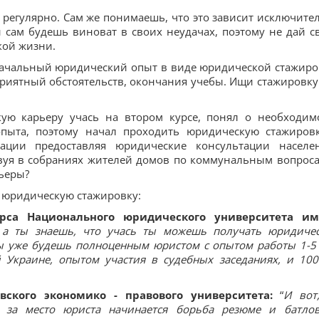
 регулярно. Сам же понимаешь, что это зависит исключите
Ты сам будешь виноват в своих неудачах, поэтому не дай с
кой жизни.
начальный юридический опыт в виде юридической стажиро
приятный обстоятельств, окончания учебы. Ищи стажировку
кую карьеру учась на втором курсе, понял о необходим
опыта, поэтому начал проходить юридическую стажиров
ации предоставляя юридические консультации населе
вуя в собраниях жителей домов по коммунальным вопроса
ьеры?
 юридическую стажировку:
урса Национального юридического университета и
 а ты знаешь, что учась ты можешь получать юридиче
ы уже будешь полноценным юристом с опытом работы 1-5 
Украине, опытом участия в судебных заседаниях, и 100
ского экономико - правового университета:
“
И вот
 за место юриста начинается борьба резюме и батло