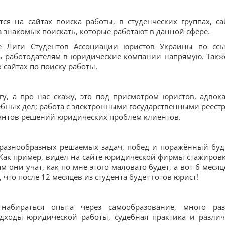
я на сайтах поиска работы, в студенческих группах, са
 знакомых поискать, которые работают в данной сфере.
е Лиги Студентов Ассоциации юристов Украины по ссы
нить работодателям в юридические компании напрямую. Такж
 сайтах по поиску работы.
гу, а про нас скажу, это под присмотром юристов, адвока
дебных дел; работа с электронными государственными реест
иантов решений юридических проблем клиентов.
т разнообразных решаемых задач, побед и поражённый буд
 Как пример, видел на сайте юридической фирмы стажировк
ам они учат, как по мне этого маловато будет, а вот 6 месяц
 что после 12 месяцев из студента будет готов юрист!
набираться опыта через самообразование, много ра
одходы юридической работы, судебная практика и разли