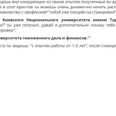
 будешь вне конкуренции со своим опытом полученным во в
в в штат юристов ты можешь очень динамично начать раст
 знакомство с профессией” тобой уже покорён на стажировке
”
а Киевского Национального университета имени Та
ем?” ты уже получил, давай я дополнительно покажу тебя
ировки”.
иверситета таможенного дела и финансов: "
та ты видишь: “с опытом работы от 1-5 лет”, после стажир