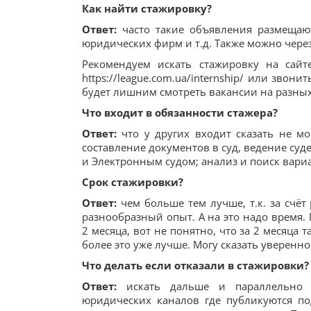
Как найти стажировку?
Ответ:
часто такие объявления размещаютс
юридических фирм и т.д. Также можно через
Рекомендуем искать стажировку на сайт
https://league.com.ua/internship/ или зво
будет лишним смотреть вакансии на разных
Что входит в обязанности стажера?
Ответ:
что у других входит сказать не мо
составление документов в суд, ведение су
и Электронным судом; анализ и поиск вар
Срок стажировки?
Ответ:
чем больше тем лучше, т.к. за счё
разнообразный опыт. А на это надо время.
2 месяца, вот не понятно, что за 2 месяца т
более это уже лучше. Могу сказать уверенно,
Что делать если отказали в стажировки?
Ответ:
искать дальше и параллельно 
юридических каналов где публикуются п