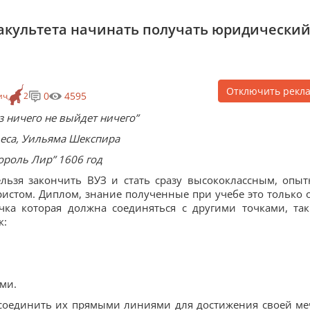
факультета начинать получать юридически
Отключить рекл
0
4595
ич
2
з ничего не выйдет ничего”
еса, Уильяма Шекспира
ороль Лир” 1606 год
льзя закончить ВУЗ и стать сразу высококлассным, опы
истом. Диплом, знание полученные при учебе это только 
чка которая должна соединяться с другими точками, та
к:
ми.
т соединить их прямыми линиями для достижения своей ме