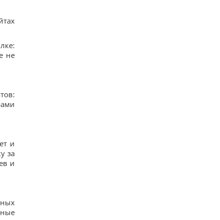
йтах
лке:
е не
тов:
рами
ет и
у за
ев и
зных
чные