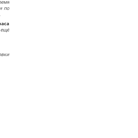
ремя
и по
.
раса
 ещё
овки