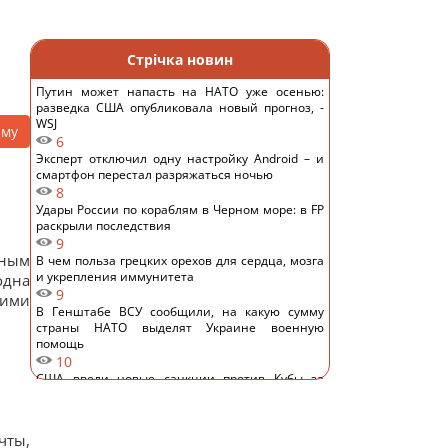
й
Стрічка новин
Путин может напасть на НАТО уже осенью:
разведка США опубликовала новый прогноз, -
WSJ
аму
6
Эксперт отключил одну настройку Android – и
смартфон перестал разряжаться ночью
8
Удары России по кораблям в Черном море: в FP
раскрыли последствия
9
тным
В чем польза грецких орехов для сердца, мозга
и укрепления иммунитета
одна
9
кими
В Генштабе ВСУ сообщили, на какую сумму
страны НАТО выделят Украине военную
помощь
10
США ввели новые санкции против Кубы за
сотрудничество с Китаем и РФ, – Bloomberg
13
Одна настройка, которую стоит изменить всем
чты,
владельцам новых телевизоров