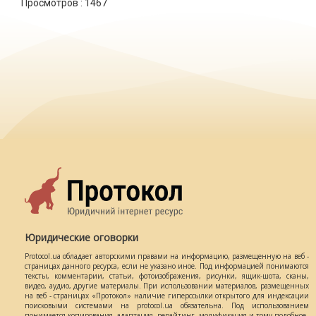
Просмотров :
1467
Юридические оговорки
Protocol.ua обладает авторскими правами на информацию, размещенную на веб -
страницах данного ресурса, если не указано иное. Под информацией понимаются
тексты, комментарии, статьи, фотоизображения, рисунки, ящик-шота, сканы,
видео, аудио, другие материалы. При использовании материалов, размещенных
на веб - страницах «Протокол» наличие гиперссылки открытого для индексации
поисковыми системами на protocol.ua обязательна. Под использованием
понимается копирования, адаптация, рерайтинг, модификация и тому подобное.