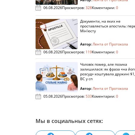
06.08.2026
Просмотров:
328
Коментарии:
0
Документи, на яких не
проставляється апостиль: пере
Мін’юсту
Автор:
Лента от Протокола
06.08.2026
Просмотров:
119
Коментарии:
0
Чоловік помер, але позика
залишилася: як фраза «на йог
розсуд» коштувала дружині $1,
ВС у сп
Автор:
Лента от Протокола
05.08.2026
Просмотров:
533
Коментарии:
0
Мы в социальных сетях: