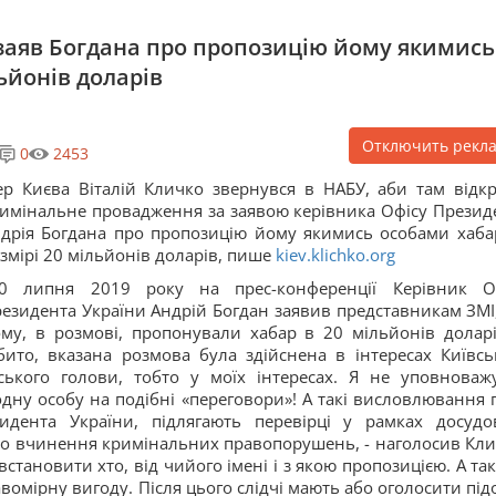
заяв Богдана про пропозицію йому якимись
ьйонів доларів
Отключить рекл
0
2453
р Києва Віталій Кличко звернувся в НАБУ, аби там відк
имінальне провадження за заявою керівника Офісу Презид
дрія Богдана про пропозицію йому якимись особами хаба
змірі 20 мільйонів доларів, пише
kiev.klichko.org
30 липня 2019 року на прес-конференції Керівник О
езидента України Андрій Богдан заявив представникам ЗМІ
му, в розмові, пропонували хабар в 20 мільйонів доларів
бито, вказана розмова була здійснена в інтересах Київсь
ського голови, тобто у моїх інтересах. Я не уповноваж
дну особу на подібні «переговори»! А такі висловлювання 
идента України, підлягають перевірці у рамках досудо
про вчинення кримінальних правопорушень, - наголосив Кли
встановити хто, від чийого імені і з якою пропозицією. А так
вомірну вигоду. Після цього слідчі мають або оголосити під