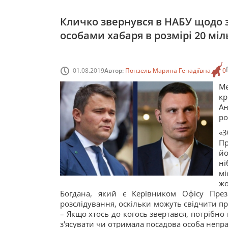
Кличко звернувся в НАБУ щодо 
особами хабаря в розмірі 20 міл
01.08.2019
Автор:
Понзель Марина Генадіївна
0
Ме
кр
Ан
ро
«
Пр
йо
ні
мі
жо
Богдана, який є Керівником Офісу През
розслідування, оскільки можуть свідчити 
– Якщо хтось до когось звертався, потрібно 
з'ясувати чи отримала посадова особа непра