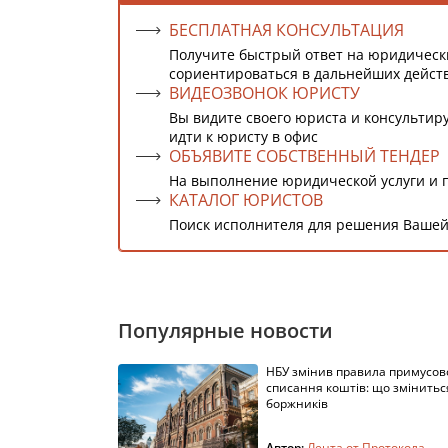
БЕСПЛАТНАЯ КОНСУЛЬТАЦИЯ
Получите быстрый ответ на юридическ
сориентироваться в дальнейших дейст
ВИДЕОЗВОНОК ЮРИСТУ
Вы видите своего юриста и консультиру
идти к юристу в офис
ОБЪЯВИТЕ СОБСТВЕННЫЙ ТЕНДЕР
На выполнение юридической услуги и 
КАТАЛОГ ЮРИСТОВ
Поиск исполнителя для решения Вашей
Популярные новости
НБУ змінив правила примусов
списання коштів: що змінитьс
боржників
Автор:
Лента от Протокола