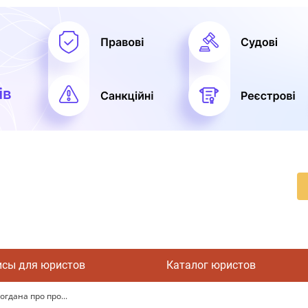
исы для юристов
Каталог юристов
гдана про про...