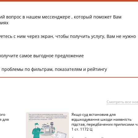
ий вопрос в нашем мессенджере , который поможет Вам
виях
етесь с ним через экран, чтобы получить услугу, Вам не нужно
получите самое выгодное предложение
 проблемы по фильтрам, показателям и рейтингу
Смотреть все но
ого
Якщо суд встановив для
я для
відшкодування шкоди наявність
підстав, передбачених приписами ч
1 ст. 1172 Ц