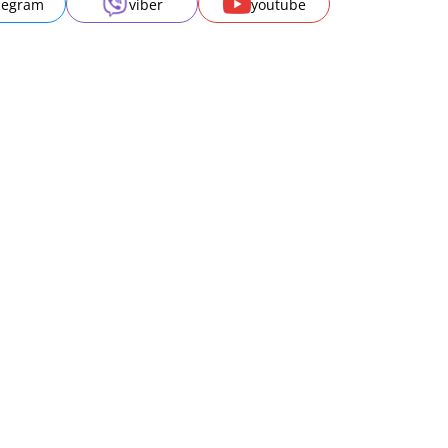
legram
viber
youtube