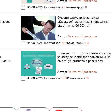
Автор:
Лента от Протокола
06.08.2026
Просмотров:
93
Коментарии:
0
Суд оштрафував командира
лік від
військової частини за ігнорування
рішення на 66 560 грн
Автор:
Лента от Протокола
05.08.2026
Просмотров:
426
Коментарии:
0
Правомірним і ефективним способ
о
захисту речових прав замовника на
1 млн (
об’єкт будівництва в разі їх осп
Автор:
Лента от Протокола
05.08.2026
Просмотров:
402
Коментарии:
0