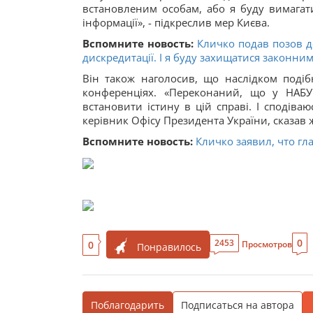
встановленим особам, або я буду вимагат
інформації», - підкреслив мер Києва.
Вспомните новость:
Кличко подав позов д
дискредитації. І я буду захищатися законн
Він також наголосив, що наслідком поді
конференціях. «Переконаний, що у НАБУ
встановити істину в цій справі. І сподів
керівник Офісу Президента України, сказав 
Вспомните новость:
Кличко заявил, что гл
0
2453
0
Просмотров
Понравилось
Поблагодарить
Подписаться на автора