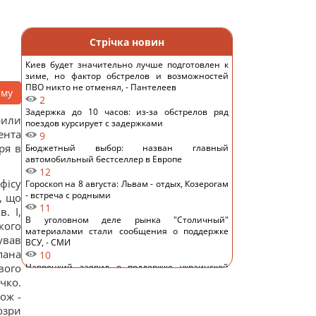
Стрічка новин
Киев будет значительно лучше подготовлен к
зиме, но фактор обстрелов и возможностей
ПВО никто не отменял, - Пантелеев
аму
2
Задержка до 10 часов: из-за обстрелов ряд
рили
поездов курсирует с задержками
ента
9
ря в
Бюджетный выбор: назван главный
автомобильный бестселлер в Европе
12
фісу
Гороскоп на 8 августа: Львам - отдых, Козерогам
- встреча с родными
, що
11
. І,
В уголовном деле рынка "Столичный"
кого
материалами стали сообщения о поддержке
ував
ВСУ, - СМИ
пана
10
вого
Навроцкий заявил о поддержке украинской
армии, но вспомнил о "флагах Бандеры"
чко.
13
ож -
Украинцы высказали мнение, когда закончится
озри
война, - результаты опроса