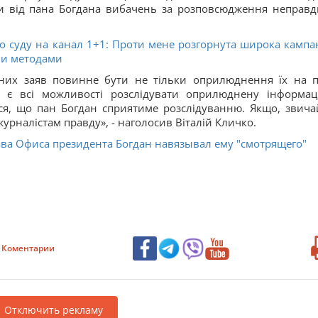
и від пана Богдана вибачень за розповсюдження неправд
о суду на канал 1+1: Проти мене розгорнута широка кампан
ими методами
бних заяв повинне бути не тільки оприлюднення їх на п
 є всі можливості розслідувати оприлюднену інформац
аюся, що пан Богдан сприятиме розслідуванню. Якщо, звича
журналістам правду», - наголосив Віталій Кличко.
ава Офиса президента Богдан навязывал ему "смотрящего"
Коментарии
Отключить рекламу