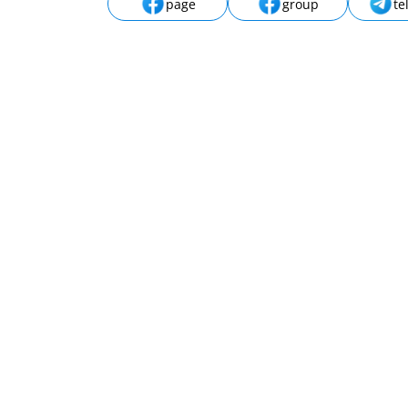
page
group
te