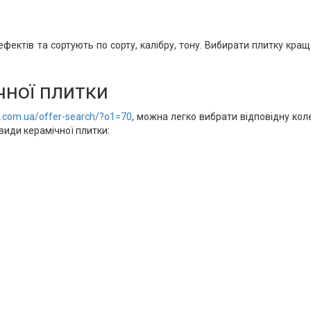
ектів та сортують по сорту, калібру, тону. Вибирати плитку краще 
чної плитки
.com.ua/offer-search/?o1=70
, можна легко вибрати відповідну кол
види керамічної плитки: