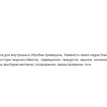
на для внутрішньої обробки приміщень. Наявність емалі надає блис
коттури морозостійкістю, підвищеною твердістю, міцною осново
 яка буває матовою, полірованою, смальтірованою та ін.