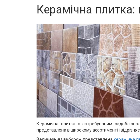
Керамічна плитка:
Керамічна плитка є затребуваним оздоблюваль
представлена ​​в широкому асортименті і відрізн
Величезним вибором представлена ​​
керамічна п