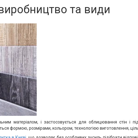
 виробництво та види
ним матеріалом, і застосовується для облицювання стін і пі
яється формою, розмірами, кольором, технологією виготовлення, ціл
литка в Києві
, що дозволяє без особливих зусиль підібрати відпо