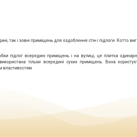
і, так і зовні приміщень для оздоблення стін і підлоги. Котто ви
обки підлог всередині приміщень і на вулиці, це плитка одинар
використана тільки всередині сухих приміщень. Вона користу
м властивостям.