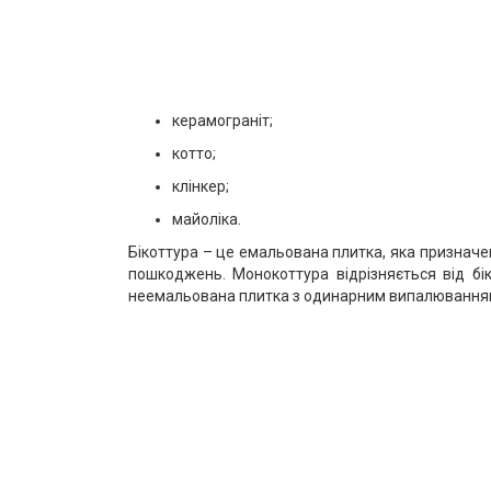
керамограніт;
котто;
клінкер;
майоліка.
Бікоттура – це емальована плитка, яка призначе
пошкоджень. Монокоттура відрізняється від бі
неемальована плитка з одинарним випалюванням,