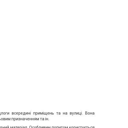
длоги всередині приміщень та на вулиці. Вона
ьовим призначенням та ін.
відний матеріал. Особливим попитом користується