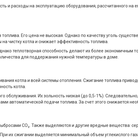
сть и расходы на эксплуатацию оборудования, рассчитанного на е
 топлива. Его цена не высокая. Однако по качеству уголь сущест
 на чистку котла и снижает эффективность топлива.
Однако теплотворная способность делают их более экономичным т
оличества для поддержания нужной температуры в доме.
ивания котла и всей системы отопления. Сжигание топлива привод
ность котла.
о обслуживания. Их зольность низкая (до 0,5-1%). Следовательно,
и автоматической подачи топлива. За счет этого снижается необ
бросами CO₂. Также выделяются и другие вредные вещества: сернис
 При их сжигании выделяется минимальный объем углекислого газ