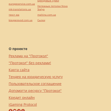
Брендовые сумки
europeservice.com.ua
Натяжные потолки Nova
mk-translations.ua
Stelya
текст юа
maltina.com.ua
kievperevod.com.ua
Cылки
О проекте
Реклама на "Протокол"
"Протокол" без реклами!
Карта сайта
Тендер на юридическую услугу
Пользовательское соглашение
Допомогти ресурсу "Протокол"
Кредит онлайн
iGaming Protocol