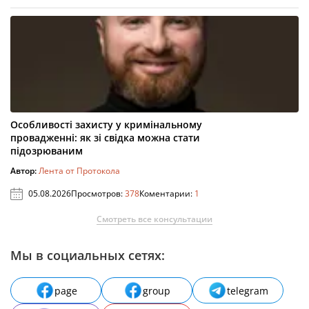
Особливості захисту у кримінальному
провадженні: як зі свідка можна стати
підозрюваним
Автор:
Лента от Протокола
05.08.2026
Просмотров:
378
Коментарии:
1
Смотреть все консультации
Мы в социальных сетях:
page
group
telegram