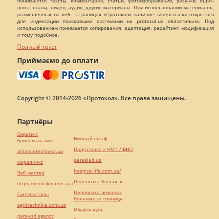
понимаются тексты, комментарии, статьи, фотоизображения, рисунки, ящик-
шота, сканы, видео, аудио, другие материалы. При использовании материалов,
размещенных на веб - страницах «Протокол» наличие гиперссылки открытого
для индексации поисковыми системами на protocol.ua обязательна. Под
использованием понимается копирования, адаптация, рерайтинг, модификация
и тому подобное.
Полный текст
Приймаємо до оплати
Copyright © 2014-2026 «Протокол». Все права защищены.
Партнёры
Серьги с
Винный шкаф
бриллиантами
Подготовка к НМТ / ВНО
alliancetechnika.ua
pereklad.ua
миралинкс
hospice-life.com.ua/
Веб мастер
Перевозка больных
https://motokosmos.ua/
Перевозка лежачих
Синтезаторы
больных за границу
agrotechnika.com.ua
Шкафы купе
perevod.agency