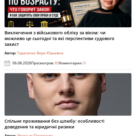
Виключення з військового обліку за віком: чи
можливо це сьогодні та які перспективи судового
захист
Автор:
Тарасенко Вера Юрьевна
06.08.2026
Просмотров:
65
Коментарии:
0
Спільне проживання без шлюбу: особливості
доведення та юридичні ризики
Автор:
Лента от Протокола