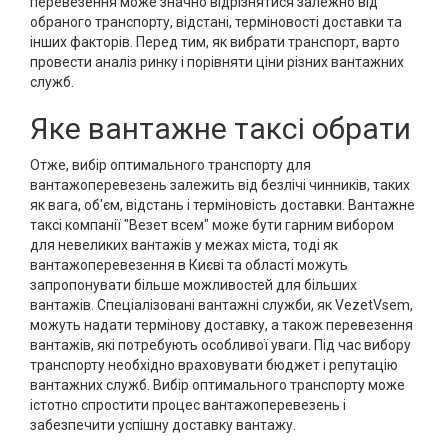
перевезення може значно відрізнятися залежно від
обраного транспорту, відстані, терміновості доставки та
інших факторів. Перед тим, як вибрати транспорт, варто
провести аналіз ринку і порівняти ціни різних вантажних
служб.
Яке вантажне таксі обрати
Отже, вибір оптимального транспорту для
вантажоперевезень залежить від безлічі чинників, таких
як вага, об'єм, відстань і терміновість доставки. Вантажне
таксі компанії "Везет всем" може бути гарним вибором
для невеликих вантажів у межах міста, тоді як
вантажоперевезення в Києві та області можуть
запропонувати більше можливостей для більших
вантажів. Спеціалізовані вантажні служби, як VezetVsem,
можуть надати термінову доставку, а також перевезення
вантажів, які потребують особливої уваги. Під час вибору
транспорту необхідно враховувати бюджет і репутацію
вантажних служб. Вибір оптимального транспорту може
істотно спростити процес вантажоперевезень і
забезпечити успішну доставку вантажу.