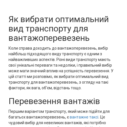
Як вибрати оптимальний
вид транспорту для
вантажоперевезень
Коли справа доходить до вантажоперевезень, вибір
найбільш підходящого виду транспорту є одним з
найважливіших аспектів. Різні види транспорту мають
свої унікальні переваги та недоліки, і правильний вибір
може мати значний вплив на успішність перевезення. У
цій статті ми розповімо, як вибрати оптимальний вид
транспорту для вантажоперевезень, з огляду на такі
фактори, як вага, об'єм, відстань тощо.
Перевезення вантажів
Першим варіантом транспорту, який може підійти для
багатьох вантажоперевезень, є
вантажне таксі
. Це
чудовий вибір для невеликих вантажів, які потрібно