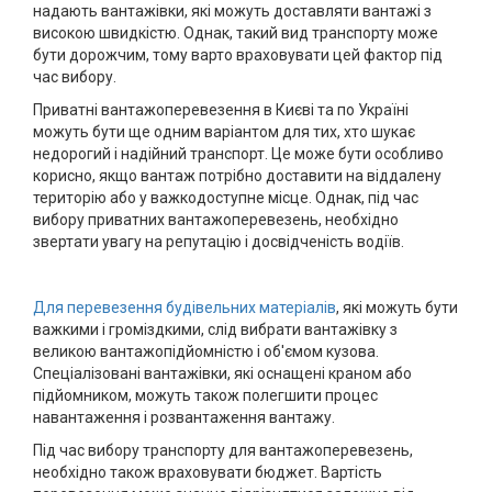
надають вантажівки, які можуть доставляти вантажі з
високою швидкістю. Однак, такий вид транспорту може
бути дорожчим, тому варто враховувати цей фактор під
час вибору.
Приватні вантажоперевезення в Києві та по Україні
можуть бути ще одним варіантом для тих, хто шукає
недорогий і надійний транспорт. Це може бути особливо
корисно, якщо вантаж потрібно доставити на віддалену
територію або у важкодоступне місце. Однак, під час
вибору приватних вантажоперевезень, необхідно
звертати увагу на репутацію і досвідченість водіїв.
Для перевезення будівельних матеріалів
, які можуть бути
важкими і громіздкими, слід вибрати вантажівку з
великою вантажопідйомністю і об'ємом кузова.
Спеціалізовані вантажівки, які оснащені краном або
підйомником, можуть також полегшити процес
навантаження і розвантаження вантажу.
Під час вибору транспорту для вантажоперевезень,
необхідно також враховувати бюджет. Вартість