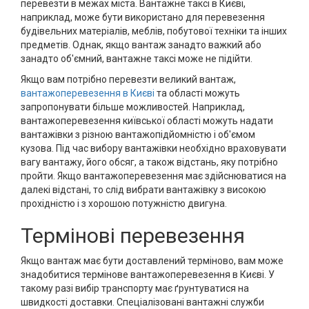
перевезти в межах міста. Вантажне таксі в Києві,
наприклад, може бути використано для перевезення
будівельних матеріалів, меблів, побутової техніки та інших
предметів. Однак, якщо вантаж занадто важкий або
занадто об'ємний, вантажне таксі може не підійти.
Якщо вам потрібно перевезти великий вантаж,
вантажоперевезення в Києві
та області можуть
запропонувати більше можливостей. Наприклад,
вантажоперевезення київської області можуть надати
вантажівки з різною вантажопідйомністю і об'ємом
кузова. Під час вибору вантажівки необхідно враховувати
вагу вантажу, його обсяг, а також відстань, яку потрібно
пройти. Якщо вантажоперевезення має здійснюватися на
далекі відстані, то слід вибрати вантажівку з високою
прохідністю і з хорошою потужністю двигуна.
Термінові перевезення
Якщо вантаж має бути доставлений терміново, вам може
знадобитися термінове вантажоперевезення в Києві. У
такому разі вибір транспорту має ґрунтуватися на
швидкості доставки. Спеціалізовані вантажні служби