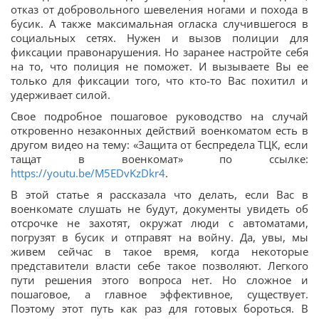
отказ от добровольного шевеления ногами и похода в
бусик. А также максимальная огласка случившегося в
социальных сетях. Нужен и вызов полиции для
фиксации правонарушения. Но заранее настройте себя
на то, что полиция не поможет. И вызываете Вы ее
только для фиксации того, что кто-то Вас похитил и
удерживает силой.
Свое подробное пошаговое руководство на случай
откровенно незаконных действий военкоматом есть в
другом видео на тему: «Защита от беспредела ТЦК, если
тащат в военкомат» по ссылке:
https://youtu.be/M5EDvKzDkr4
.
В этой статье я рассказала что делать, если Вас в
военкомате слушать не будут, документы увидеть об
отсрочке не захотят, окружат люди с автоматами,
погрузят в бусик и отправят на войну. Да, увы, мы
живем сейчас в такое время, когда некоторые
представители власти себе такое позволяют. Легкого
пути решения этого вопроса нет. Но сложное и
пошаговое, а главное эффективное, существует.
Поэтому этот путь как раз для готовых бороться. В