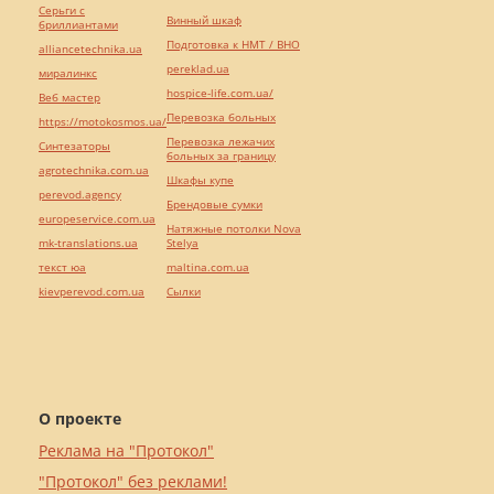
Серьги с
Винный шкаф
бриллиантами
Подготовка к НМТ / ВНО
alliancetechnika.ua
pereklad.ua
миралинкс
hospice-life.com.ua/
Веб мастер
Перевозка больных
https://motokosmos.ua/
Перевозка лежачих
Синтезаторы
больных за границу
agrotechnika.com.ua
Шкафы купе
perevod.agency
Брендовые сумки
europeservice.com.ua
Натяжные потолки Nova
mk-translations.ua
Stelya
текст юа
maltina.com.ua
kievperevod.com.ua
Cылки
О проекте
Реклама на "Протокол"
"Протокол" без реклами!