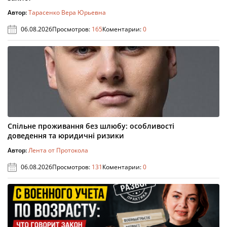
Автор:
Тарасенко Вера Юрьевна
06.08.2026
Просмотров:
165
Коментарии:
0
Спільне проживання без шлюбу: особливості
доведення та юридичні ризики
Автор:
Лента от Протокола
06.08.2026
Просмотров:
131
Коментарии:
0