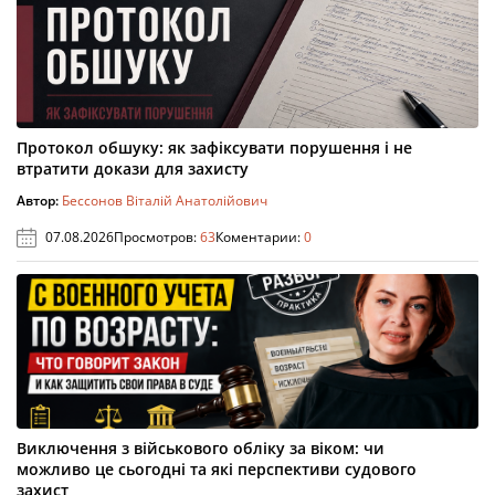
Протокол обшуку: як зафіксувати порушення і не
втратити докази для захисту
Автор:
Бессонов Віталій Анатолійович
07.08.2026
Просмотров:
63
Коментарии:
0
Виключення з військового обліку за віком: чи
можливо це сьогодні та які перспективи судового
захист