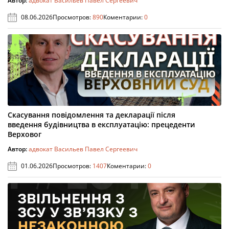
Автор:
адвокат Васильев Павел Сергеевич
08.06.2026
Просмотров:
890
Коментарии:
0
Скасування повідомлення та декларації після
введення будівництва в експлуатацію: прецеденти
Верховог
Автор:
адвокат Васильев Павел Сергеевич
01.06.2026
Просмотров:
1407
Коментарии:
0