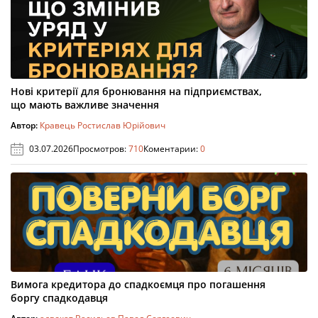
Нові критерії для бронювання на підприємствах,
що мають важливе значення
Автор:
Кравець Ростислав Юрійович
03.07.2026
Просмотров:
710
Коментарии:
0
Вимога кредитора до спадкоємця про погашення
боргу спадкодавця