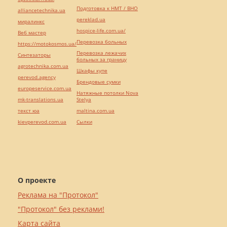
Подготовка к НМТ / ВНО
alliancetechnika.ua
pereklad.ua
миралинкс
hospice-life.com.ua/
Веб мастер
Перевозка больных
https://motokosmos.ua/
Перевозка лежачих
Синтезаторы
больных за границу
agrotechnika.com.ua
Шкафы купе
perevod.agency
Брендовые сумки
europeservice.com.ua
Натяжные потолки Nova
mk-translations.ua
Stelya
текст юа
maltina.com.ua
kievperevod.com.ua
Cылки
О проекте
Реклама на "Протокол"
"Протокол" без реклами!
Карта сайта