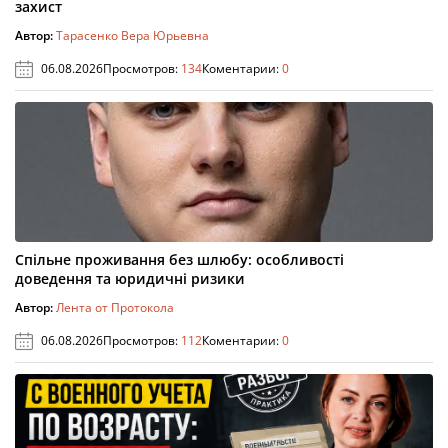
захист
Автор:
Тарасенко Вера Юрьевна
06.08.2026
Просмотров:
134
Коментарии:
0
Спільне проживання без шлюбу: особливості
доведення та юридичні ризики
Автор:
Лента от Протокола
06.08.2026
Просмотров:
112
Коментарии:
0