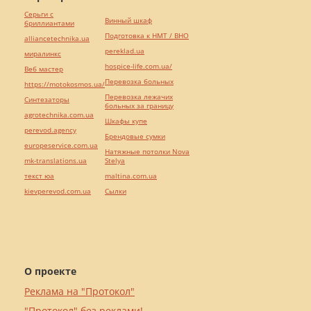
Серьги с
Винный шкаф
бриллиантами
Подготовка к НМТ / ВНО
alliancetechnika.ua
pereklad.ua
миралинкс
hospice-life.com.ua/
Веб мастер
Перевозка больных
https://motokosmos.ua/
Перевозка лежачих
Синтезаторы
больных за границу
agrotechnika.com.ua
Шкафы купе
perevod.agency
Брендовые сумки
europeservice.com.ua
Натяжные потолки Nova
mk-translations.ua
Stelya
текст юа
maltina.com.ua
kievperevod.com.ua
Cылки
О проекте
Реклама на "Протокол"
"Протокол" без реклами!