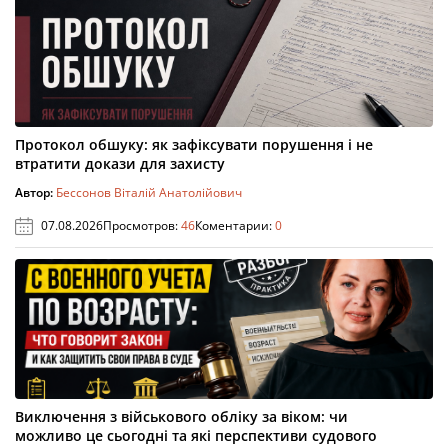
Протокол обшуку: як зафіксувати порушення і не
втратити докази для захисту
Автор:
Бессонов Віталій Анатолійович
07.08.2026
Просмотров:
46
Коментарии:
0
Виключення з військового обліку за віком: чи
можливо це сьогодні та які перспективи судового