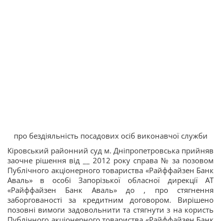
про бездіяльність посадових осіб виконавчої служби
Кіровський районний суд м. Дніпропетровська прийняв
заочне рішення від __ 2012 року справа № за позовом
Публічного акціонерного товариства «Райффайзен Банк
Аваль» в особі Запорізької обласної дирекції АТ
«Райффайзен Банк Аваль» до , про стягнення
заборгованості за кредитним договором. Вирішено
позовні вимоги задовольнити та стягнути з на користь
Публічного акціонерного товариства «Райффайзен Банк