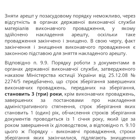
Зняти арешт у позасудовому порядку неможливо, через
відсутність в органах державної виконавчої служби
матеріалів виконавчого провадження, у якому
здійснено накладення арешту, оскільки таке
провадження закінчено і знищено. В свою чергу, факт
закінчення і знищення виконавчого провадження є
законною підставою для зняття накладеного арешту.
Відповідно п. 9.9. Порядку роботи з документами в
органах державної виконавчої служби, затвердженого
наказом Міністерства юстиції України від 25.12.08 №
2274/5 передбачено, що строк зберігання завершених
виконавчих проваджень, переданих на зберігання,
становить 3 (три) роки
, крім виконавчих проваджень,
завершених за постановами про накладення
адміністративного стягнення, строк зберігання яких
становить 1 (один) рік, обчислення строків зберігання
документів проводиться із 1 січня року, який іде за
роком завершення їх діловодством, а відповідно п. 9.10
цього ж Порядку - виконавчі провадження, строки
зберігання яких закінчилися, підлягають знищенню