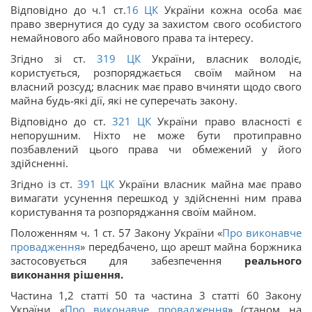
Відповідно до ч.1 ст.
16
ЦК
України кожна особа має
право звернутися до суду за захистом свого особистого
немайнового або майнового права та інтересу.
Згідно зі ст.
319
ЦК
України, власник володіє,
користується, розпоряджається своїм майном на
власний розсуд; власник має право вчиняти щодо свого
майна будь-які дії, які не суперечать закону.
Відповідно до ст.
321
ЦК
України право власності є
непорушним. Ніхто не може бути протиправно
позбавлений цього права чи обмежений у його
здійсненні.
Згідно із ст.
391
ЦК
України власник майна має право
вимагати усунення перешкод у здійсненні ним права
користування та розпоряджання своїм майном.
Положенням ч. 1 ст. 57 Закону України «
Про виконавче
провадження
» передбачено, що арешт майна боржника
застосовується для забезпечення
реального
виконання рішення.
Частина 1,2 статті 50 та частина 3 статті 60 Закону
України «
Про виконавче провадження
» (станом на