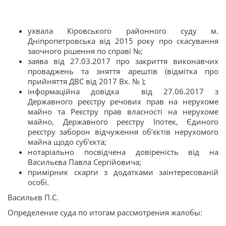
ухвала Кіровського районного суду м.
Дніпропетровська від 2015 року про скасування
заочного рішення по справі №;
заява від 27.03.2017 про закриття виконавчих
проваджень та зняття арештів (відмітка про
прийняття ДВС від 2017 Вх. № );
інформаційна довідка ­­­­­­­­­­­­­ від 27.06.2017 з
Державного реєстру речових прав на нерухоме
майно та Реєстру прав власності на нерухоме
майно, Державного реєстру Іпотек, Єдиного
реєстру заборон відчуження об’єктів нерухомого
майна щодо суб’єкта;
нотаріально посвідчена довіреність від на
Васильєва Павла Сергійовича;
примірник скарги з додатками заінтересованій
особі.
Васильєв П.С.
Определение суда по итогам рассмотрения жалобы: