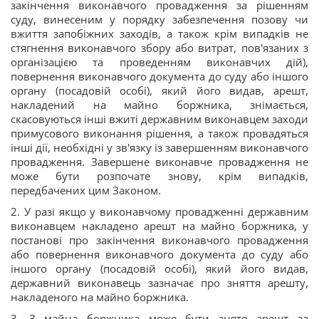
закінчення виконавчого провадження за рішенням
суду, винесеним у порядку забезпечення позову чи
вжиття запобіжних заходів, а також крім випадків не
стягнення виконавчого збору або витрат, пов'язаних з
організацією та проведенням виконавчих дій),
повернення виконавчого документа до суду або іншого
органу (посадовій особі), який його видав, арешт,
накладений на майно боржника, знімається,
скасовуються інші вжиті державним виконавцем заходи
примусового виконання рішення, а також провадяться
інші дії, необхідні у зв'язку із завершенням виконавчого
провадження. Завершене виконавче провадження не
може бути розпочате знову, крім випадків,
передбачених цим Законом.
2. У разі якщо у виконавчому провадженні державним
виконавцем накладено арешт на майно боржника, у
постанові про закінчення виконавчого провадження
або повернення виконавчого документа до суду або
іншого органу (посадовій особі), який його видав,
державний виконавець зазначає про зняття арешту,
накладеного на майно боржника.
3. З майна боржника може бути знято арешт за