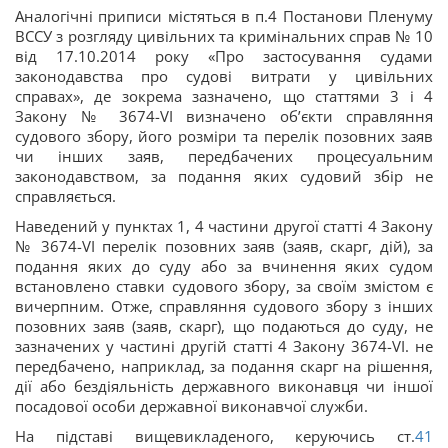
Аналогічні приписи містяться в п.4 Постанови Пленуму
ВССУ з розгляду цивільних та кримінальних справ № 10
від 17.10.2014 року «Про застосування судами
законодавства про судові витрати у цивільних
справах», де зокрема зазначено, що статтями 3 і 4
Закону № 3674-VІ визначено об’єкти справляння
судового збору, його розміри та перелік позовних заяв
чи інших заяв, передбачених процесуальним
законодавством, за подання яких судовий збір не
справляється.
Наведений у пунктах 1, 4 частини другої статті 4 Закону
№ 3674-VІ перелік позовних заяв (заяв, скарг, дій), за
подання яких до суду або за вчинення яких судом
встановлено ставки судового збору, за своїм змістом є
вичерпним. Отже, справляння судового збору з інших
позовних заяв (заяв, скарг), що подаються до суду, не
зазначених у частині другій статті 4 Закону 3674-VІ. не
передбачено, наприклад, за подання скарг на рішення,
дії або бездіяльність державного виконавця чи іншої
посадової особи державної виконавчої служби.
На підставі вищевикладеного, керуючись ст.
41