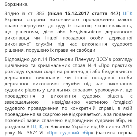
боржника.
Згідно із ст. 383
(після 15.12.2017 стаття 447)
ЦПК
України сторони виконавчого провадження мають
право звернутися до суду із скаргою, якщо вважають,
що рішенням, дією або бездіяльністю державного
виконавця чи іншої посадової особи державної
виконавчої служби під час виконання судового
рішення, порушено їх права чи свободи.
Відповідно до п.14 Постанови Пленуму ВССУ з розгляду
цивільних та кримінальних справ №4 «Про практику
розгляду судами скарг на рішення, дії або бездіяльність
державного виконавця чи іншої посадової особи
державної виконавчої служби під час виконання
судових рішень у цивільних справах», ураховуючи, що
провадження з виконання судових рішень є
завершальною і невід’ємною частиною (стадією)
судового провадження по конкретній справі, в якій
провадження за скаргою не відкривається, а за подання
позовної заяви сплачено відповідний судовий збір, ні
розділом VII
ЦПК
, ні Законом України від 08 липня 2011
року № 3674-VІ «
Про судовий збір
» (частина перша