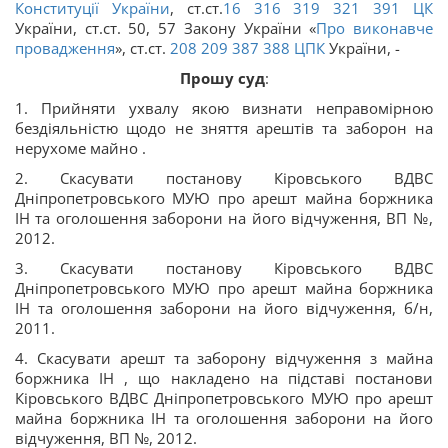
Конституції України
, ст.ст.
16
316
319
321
391
ЦК
України, ст.ст. 50, 57 Закону України «
Про виконавче
провадження
», ст.ст.
208
209
387
388
ЦПК
України, -
Прошу суд
:
1. Прийняти ухвалу якою визнати неправомірною
бездіяльністю щодо не зняття арештів та заборон на
нерухоме майно .
2. Скасувати постанову Кіровського ВДВС
Дніпропетровського МУЮ про арешт майна боржника
ІН та оголошення заборони на його відчуження, ВП №,
2012.
3. Скасувати постанову Кіровського ВДВС
Дніпропетровського МУЮ про арешт майна боржника
ІН та оголошення заборони на його відчуження, б/н,
2011.
4. Скасувати арешт та заборону відчуження з майна
боржника ІН , що накладено на підставі постанови
Кіровського ВДВС Дніпропетровського МУЮ про арешт
майна боржника ІН та оголошення заборони на його
відчуження, ВП №, 2012.