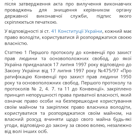
після затвердження акта про вилучення виконавчих
проваджень для знищення керівником органу
державної виконавчої служби, підпис якого
скріплюється печаткою.
У відповідності зі ст.
41
Конституції України
, кожний має
право володіти, користуватися й розпоряджатися своєю
власністю.
Статтею 1 Першого протоколу до конвенції про захист
прав людини та основоположних свобод, до якої
Україна приєдналася 17 липня 1997 року відповідно до
Закону України від 17 липня 1997 року №475/97 «Про
ратифікацію Конвенції про захист прав людини 1950
року та основоположних свобод. Першого протоколу та
протоколів № 2, 4. 7. та 11 до Конвенції». закріплено
принцип непорушності права приватної власності, який
означає право особи на безперешкодне користування
своїм майном та закріплює право власника володіти,
користуватися та розпоряджатися своїм майном, на
власний розсуд вчиняти щодо свого майна будь-які
угоди, відповідно до закону за своєю волею, незалежно
від волі інших осіб.