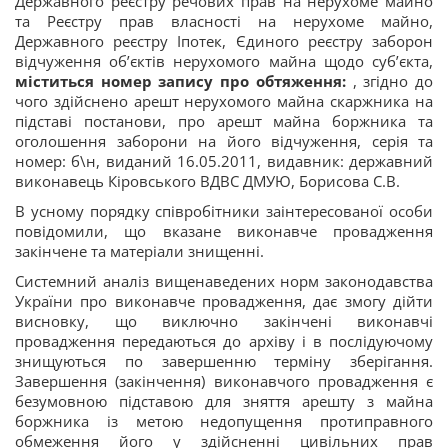
Державного реєстру речових прав на нерухоме майно
та Реєстру прав власності на нерухоме майно,
Державного реєстру Іпотек, Єдиного реєстру заборон
відчуження об’єктів нерухомого майна щодо суб’єкта,
міститься номер запису про обтяження:
, згідно до
чого здійснено арешт нерухомого майна скаржника на
підставі постанови, про арешт майна боржника та
оголошення заборони на його відчуження, серія та
номер: б\н, виданий 16.05.2011, видавник: державний
виконавець Кіровського ВДВС ДМУЮ, Борисова С.В.
В усному порядку співробітники заінтересованої особи
повідомили, що вказане виконавче провадження
закінчене та матеріали знищенні.
Системний аналіз вищенаведених норм законодавства
України про виконавче провадження, дає змогу дійти
висновку, що виключно закінчені виконавчі
провадження передаються до архіву і в послідуючому
знищуються по завершенню терміну зберігання.
Завершення (закінчення) виконавчого провадження є
безумовною підставою для зняття арешту з майна
боржника із метою недопущення протиправного
обмеження його у здійсненні цивільних прав