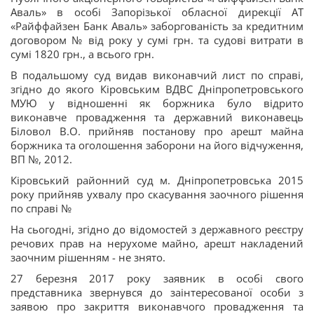
Аваль» в особі Запорізької обласної дирекції АТ
«Райффайзен Банк Аваль» заборгованість за кредитним
договором № від року у сумі грн. та судові витрати в
сумі 1820 грн., а всього грн.
В подальшому суд видав виконавчий лист по справі,
згідно до якого Кіровським ВДВС Дніпропетровського
МУЮ у відношенні як боржника було відрито
виконавче провадження та державний виконавець
Біловол В.О. прийняв постанову про арешт майна
боржника та оголошення заборони на його відчуження,
ВП №, 2012.
Кіровський районний суд м. Дніпропетровська 2015
року прийняв ухвалу про скасування заочного рішення
по справі №
На сьогодні, згідно до відомостей з державного реєстру
речових прав на нерухоме майно, арешт накладений
заочним рішенням - не знято.
27 березня 2017 року заявник в особі свого
представника звернувся до заінтересованої особи з
заявою про закриття виконавчого провадження та