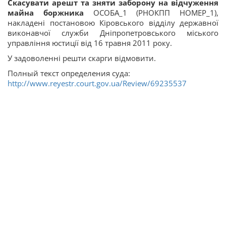
Скасувати арешт та зняти заборону на відчуження
майна боржника
ОСОБА_1 (РНОКПП НОМЕР_1),
накладені постановою Кіровського відділу державної
виконавчої служби Дніпропетровського міського
управління юстиції від 16 травня 2011 року.
У задоволенні решти скарги відмовити.
Полный текст определения суда:
http://www.reyestr.court.gov.ua/Review/69235537