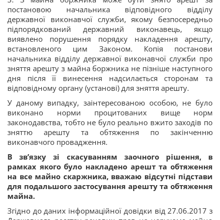
постановою начальника відповідного відділу
державної виконавчої служби, якому безпосередньо
підпорядкований державний виконавець, якщо
виявлено порушення порядку накладення арешту,
встановленого цим Законом. Копія постанови
начальника відділу державної виконавчої служби про
зняття арешту з майна боржника не пізніше наступного
дня після її винесення надсилається сторонам та
відповідному органу (установі) для зняття арешту.
У даному випадку, заінтересованою особою, не було
виконано норми процитованих вище норм
законодавства, тобто не було реально вжито заходів по
зняттю арешту та обтяження по закінченню
виконавчого провадження.
В зв’язку зі скасуванням заочного рішення, в
рамках якого було накладено арешт та обтяження
на все майно скаржника, вважаю відсутні підстави
для подальшого застосування арешту та обтяження
майна.
Згідно до даних інформаційної довідки від 27.06.2017 з