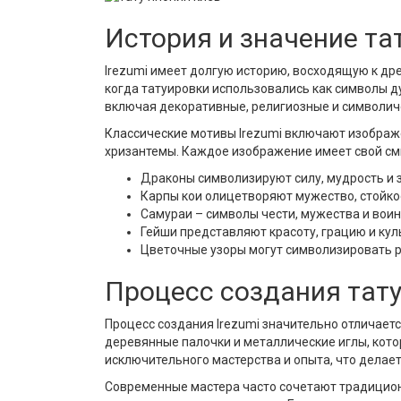
История и значение тат
Irezumi имеет долгую историю, восходящую к дре
когда татуировки использовались как символы д
включая декоративные, религиозные и символич
Классические мотивы Irezumi включают изображен
хризантемы. Каждое изображение имеет свой см
Драконы символизируют силу, мудрость и 
Карпы кои олицетворяют мужество, стойкос
Самураи – символы чести, мужества и воин
Гейши представляют красоту, грацию и кул
Цветочные узоры могут символизировать р
Процесс создания тату 
Процесс создания Irezumi значительно отличает
деревянные палочки и металлические иглы, котор
исключительного мастерства и опыта, что делае
Современные мастера часто сочетают традицион