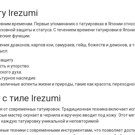
у Irezumi
вним временам. Первые упоминания о татуировках в Японии относятс
уховной защиты и статуса. С течением времени татуировки в Япони
еские функции.
ия драконов, карпов кои, самураев, гейш, божеств и демонов, а т
ысл:
защиту.
ть и упорство.
ского духа.
ьтурное наследие.
азличные аспекты жизни и природы, такие как красота, переходно
с тиле Irezumi
ся от современных татуировок. Традиционная техника включает ис
ые мастер окунает в чернила и вручную вводит под кожу. Этот мето
т каждую татуировку уникальной и неповторимой.
ные техники с современными инструментами, что позволяет дости