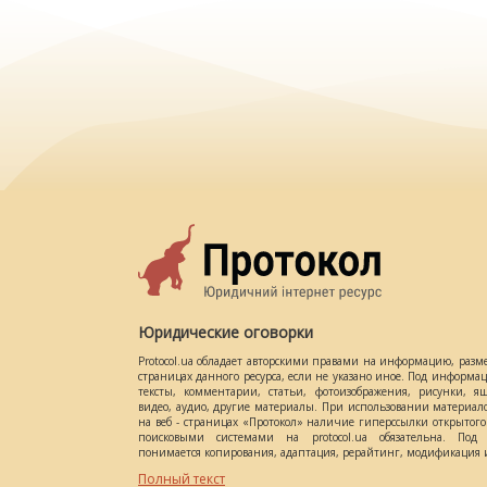
Юридические оговорки
Protocol.ua обладает авторскими правами на информацию, разм
страницах данного ресурса, если не указано иное. Под информ
тексты, комментарии, статьи, фотоизображения, рисунки, ящ
видео, аудио, другие материалы. При использовании материал
на веб - страницах «Протокол» наличие гиперссылки открытог
поисковыми системами на protocol.ua обязательна. Под 
понимается копирования, адаптация, рерайтинг, модификация и
Полный текст