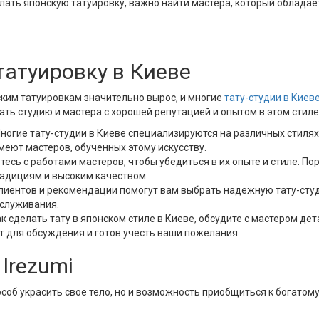
делать японскую татуировку, важно найти мастера, который облада
татуировку в Киеве
ким татуировкам значительно вырос, и многие
тату-студии в Киев
ать студию и мастера с хорошей репутацией и опытом в этом стиле
ногие тату-студии в Киеве специализируются на различных стилях
меют мастеров, обученных этому искусству.
тесь с работами мастеров, чтобы убедиться в их опыте и стиле. 
радициям и высоким качеством.
иентов и рекомендации помогут вам выбрать надежную тату-сту
бслуживания.
к сделать тату в японском стиле в Киеве, обсудите с мастером дет
т для обсуждения и готов учесть ваши пожелания.
Irezumi
особ украсить своё тело, но и возможность приобщиться к богатом