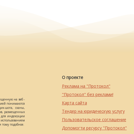
О проекте
Реклама на "Протокол"
"Протокол" без реклами!
ещенную на веб -
Карта сайта
ацией понимаются
ик-шота, сканы,
Тендер на юридическую услугу
ов, размещенных
о для индексации
Пользовательское соглашение
использованием
 тому подобное.
Допомогти ресурсу "Протокол"