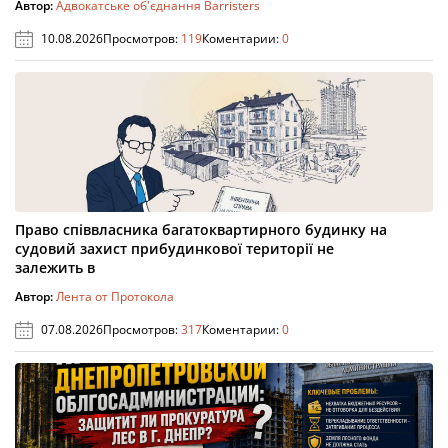
Автор:
Адвокатське об'єднання Barristers
10.08.2026
Просмотров:
119
Коментарии:
0
Право співвласника багатоквартирного будинку на
судовий захист прибудинкової території не
залежить в
Автор:
Лента от Протокола
07.08.2026
Просмотров:
317
Коментарии:
0