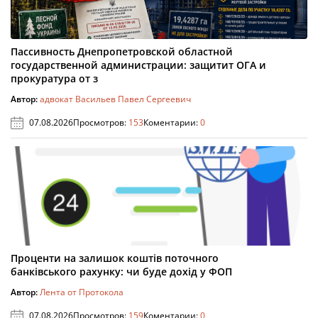
Пассивность Днепропетровской областной
государственной администрации: защитит ОГА и
прокуратура от з
Автор:
адвокат Васильев Павел Сергеевич
07.08.2026
Просмотров:
153
Коментарии:
0
Проценти на залишок коштів поточного
банківського рахунку: чи буде дохід у ФОП
Автор:
Лента от Протокола
07.08.2026
Просмотров:
159
Коментарии:
0