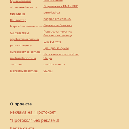
бриллиантами
Подготовка к НМТ / ВНО
alliancetechnika.ua
pereklad.ua
миралинкс
hospice-life.com.ua/
Веб мастер
Перевозка больных
https://motokosmos.ua/
Перевозка лежачих
Синтезаторы
больных за границу
agrotechnika.com.ua
Шкафы купе
perevod.agency
Брендовые сумки
europeservice.com.ua
Натяжные потолки Nova
mk-translations.ua
Stelya
текст юа
maltina.com.ua
kievperevod.com.ua
Cылки
О проекте
Реклама на "Протокол"
"Протокол" без реклами!
Карта сайта