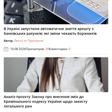
В Україні запустили автоматичне зняття арешту з
банківських рахунків: які зміни чекають боржників
Автор:
Лента от Протокола
10.08.2026
Просмотров:
36
Коментарии:
0
Аналіз проєкту Закону про внесення змін до
Кримінального кодексу України щодо захисту
легального рин