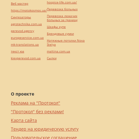
hospice-life.com.ua/
Веб мастер
Перевозка больных
https://motokosmos.ua/
Перевозка лежачих
Синтезаторы
больных за границу
agrotechnika.com.ua
Шкафы купе
perevod.agency
Брендовые сумки
europeservice.com.ua
Натяжные потолки Nova
mk-translations.ua
Stelya
текст юа
maltina.com.ua
kievperevod.com.ua
Cылки
О проекте
Реклама на "Протокол"
"Протокол" без реклами!
Карта сайта
Тендер на юридическую услугу
Пользовательское соглашение