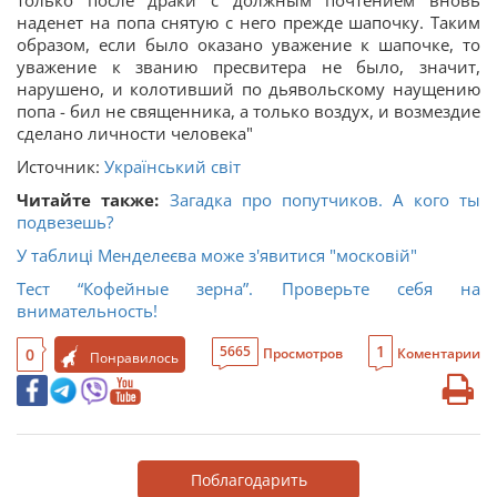
только после драки с должным почтением вновь
наденет на попа снятую с него прежде шапочку. Таким
образом, если было оказано уважение к шапочке, то
уважение к званию пресвитера не было, значит,
нарушено, и колотивший по дьявольскому наущению
попа - бил не священника, а только воздух, и возмездие
сделано личности человека"
Источник:
Український світ
Читайте также:
Загадка про попутчиков. А кого ты
подвезешь?
У таблиці Менделеєва може з'явитися "московій"
Тест “Кофейные зерна”. Проверьте себя на
внимательность!
1
5665
0
Просмотров
Коментарии
Понравилось
Поблагодарить