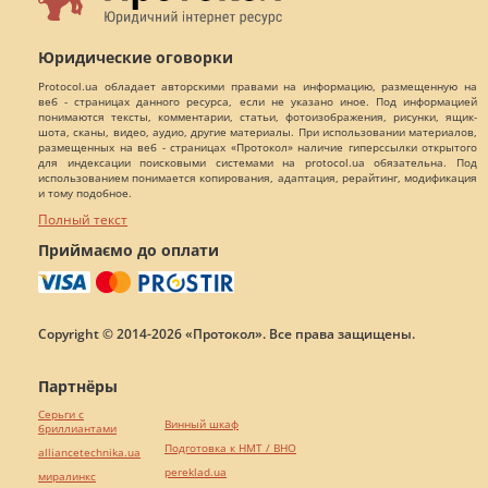
Юридические оговорки
Protocol.ua обладает авторскими правами на информацию, размещенную на
веб - страницах данного ресурса, если не указано иное. Под информацией
понимаются тексты, комментарии, статьи, фотоизображения, рисунки, ящик-
шота, сканы, видео, аудио, другие материалы. При использовании материалов,
размещенных на веб - страницах «Протокол» наличие гиперссылки открытого
для индексации поисковыми системами на protocol.ua обязательна. Под
использованием понимается копирования, адаптация, рерайтинг, модификация
и тому подобное.
Полный текст
Приймаємо до оплати
Copyright © 2014-2026 «Протокол». Все права защищены.
Партнёры
Серьги с
Винный шкаф
бриллиантами
Подготовка к НМТ / ВНО
alliancetechnika.ua
pereklad.ua
миралинкс