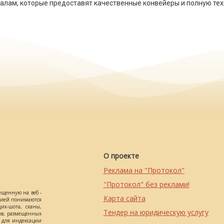
налам, которые предоставят качественные конвейеры и полную те
О проекте
Реклама на "Протокол"
"Протокол" без реклами!
ещенную на веб -
Карта сайта
ацией понимаются
ик-шота, сканы,
Тендер на юридическую услугу
ов, размещенных
о для индексации