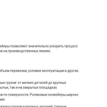
ейеры позволяют значительно ускорить процесс
ов на производственных линиях.
объем перевозки, условия эксплуатации и другие.
ых грузов: от мелких деталей до крупных
ытых, так и на закрытых площадках.
в по поверхности. Роликовые конвейеры широко
ния.
желых грузов и крупных деталей. Цепные