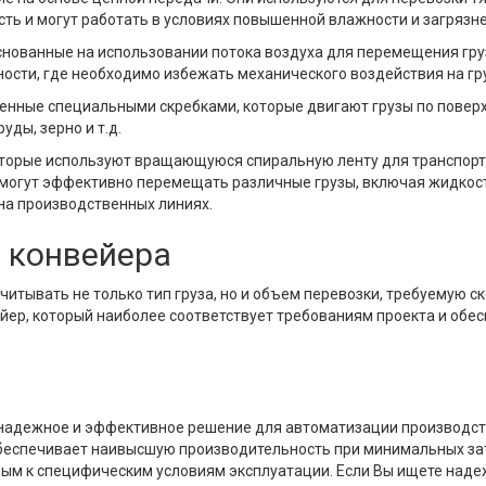
ь и могут работать в условиях повышенной влажности и загрязне
снованные на использовании потока воздуха для перемещения гру
сти, где необходимо избежать механического воздействия на гр
енные специальными скребками, которые двигают грузы по поверх
уды, зерно и т.д.
торые используют вращающуюся спиральную ленту для транспортир
 могут эффективно перемещать различные грузы, включая жидкос
на производственных линиях.
 конвейера
итывать не только тип груза, но и объем перевозки, требуемую с
ейер, который наиболее соответствует требованиям проекта и об
дежное и эффективное решение для автоматизации производства
обеспечивает наивысшую производительность при минимальных за
нным к специфическим условиям эксплуатации. Если Вы ищете над