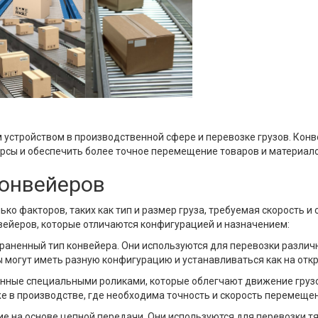
устройством в производственной сфере и перевозке грузов. Конв
урсы и обеспечить более точное перемещение товаров и материал
онвейеров
ко факторов, таких как тип и размер груза, требуемая скорость и 
ейеров, которые отличаются конфигурацией и назначением:
аненный тип конвейера. Они используются для перевозки различн
могут иметь разную конфигурацию и устанавливаться как на откр
нные специальными роликами, которые облегчают движение грузо
же в производстве, где необходима точность и скорость перемеще
е на основе цепной передачи. Они используются для перевозки тя