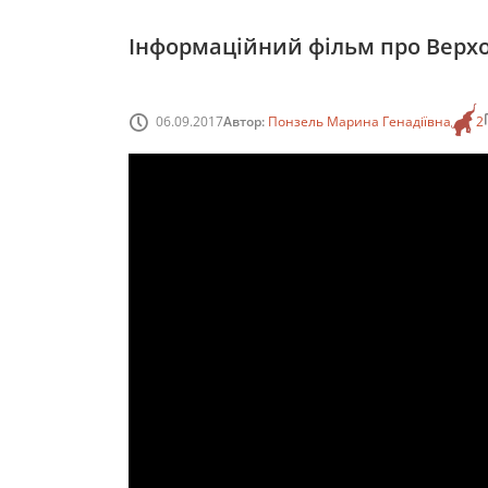
Інформаційний фільм про Верх
06.09.2017
Автор:
Понзель Марина Генадіївна
2