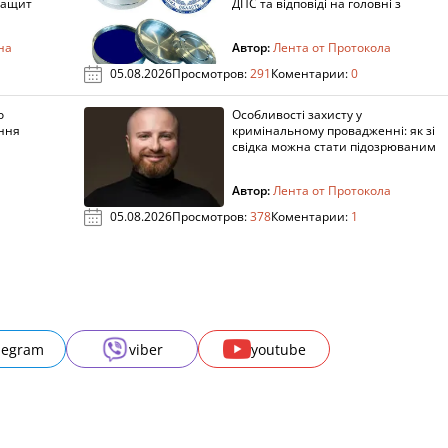
защит
ДПС та відповіді на головні з
на
Автор:
Лента от Протокола
05.08.2026
Просмотров:
291
Коментарии:
0
о
Особливості захисту у
ення
кримінальному провадженні: як зі
свідка можна стати підозрюваним
Автор:
Лента от Протокола
05.08.2026
Просмотров:
378
Коментарии:
1
legram
viber
youtube