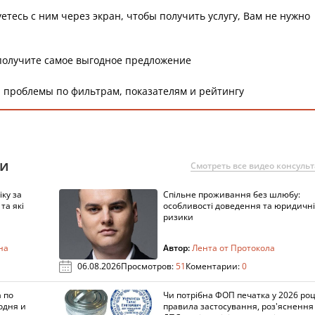
етесь с ним через экран, чтобы получить услугу, Вам не нужно
получите самое выгодное предложение
 проблемы по фильтрам, показателям и рейтингу
ии
Смотреть все видео консуль
ку за
Спільне проживання без шлюбу:
та які
особливості доведення та юридичні
ризики
на
Автор:
Лента от Протокола
06.08.2026
Просмотров:
51
Коментарии:
0
 по
Чи потрібна ФОП печатка у 2026 роц
одня и
правила застосування, роз'яснення