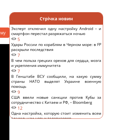
Стрічка новин
Эксперт отключил одну настройку Android – и
аму
смартфон перестал разряжаться ночью
5
Удары России по кораблям в Черном море: в FP
раскрыли последствия
7
В чем польза грецких орехов для сердца, мозга
и укрепления иммунитета
7
В Генштабе ВСУ сообщили, на какую сумму
страны НАТО выделят Украине военную
помощь
9
США ввели новые санкции против Кубы за
сотрудничество с Китаем и РФ, – Bloomberg
12
Одна настройка, которую стоит изменить всем
владельцам новых телевизоров
12
Ученые нашли отпечатки пальцев на керамике
возрастом 8000 лет: что их удивило
13