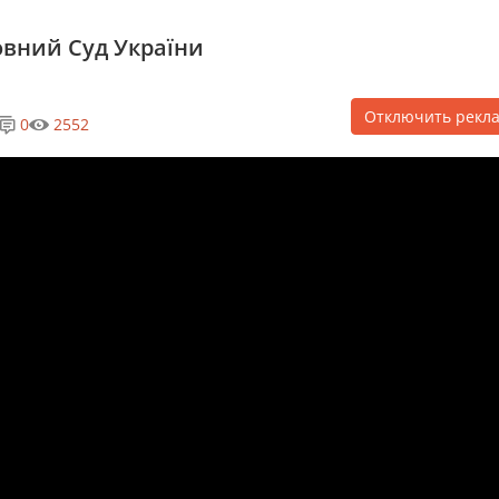
овний Суд України
Отключить рекл
0
2552