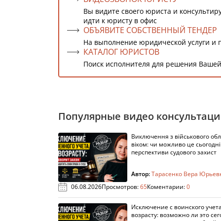
Вы видите своего юриста и консультиру
идти к юристу в офис
ОБЪЯВИТЕ СОБСТВЕННЫЙ ТЕНДЕР
На выполнение юридической услуги и 
КАТАЛОГ ЮРИСТОВ
Поиск исполнителя для решения Вашей
Популярные видео консультац
Виключення з військового облі
віком: чи можливо це сьогодні 
перспективи судового захист
Автор:
Тарасенко Вера Юрьев
06.08.2026
Просмотров:
65
Коментарии:
0
Исключение с воинского учета
возрасту: возможно ли это сег