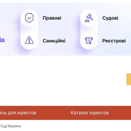
исы для юристов
Каталог юристов
Суд України