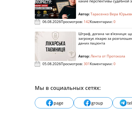
какие перспективы судебной 
Автор:
Тарасенко Вера Юрьев
06.08.2026
Просмотров:
142
Коментарии:
0
Штраф, догана чи в’язниця: щ
загрожує лікарю за розголош
даних пацієнта
Автор:
Лента от Протокола
05.08.2026
Просмотров:
301
Коментарии:
0
Мы в социальных сетях:
page
group
te