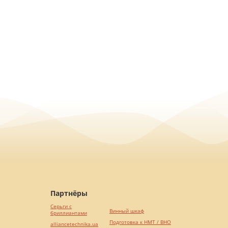
Партнёры
Серьги с
Винный шкаф
бриллиантами
Подготовка к НМТ / ВНО
alliancetechnika.ua