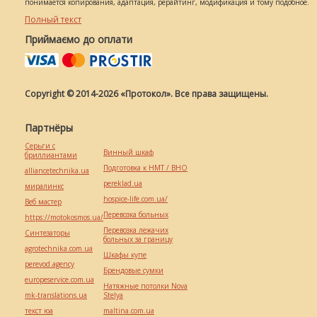
понимается копирования, адаптация, рерайтинг, модификация и тому подобное.
Полный текст
Приймаємо до оплати
Copyright © 2014-2026 «Протокол». Все права защищены.
Партнёры
Серьги с
Винный шкаф
бриллиантами
Подготовка к НМТ / ВНО
alliancetechnika.ua
pereklad.ua
миралинкс
hospice-life.com.ua/
Веб мастер
Перевозка больных
https://motokosmos.ua/
Перевозка лежачих
Синтезаторы
больных за границу
agrotechnika.com.ua
Шкафы купе
perevod.agency
Брендовые сумки
europeservice.com.ua
Натяжные потолки Nova
mk-translations.ua
Stelya
текст юа
maltina.com.ua