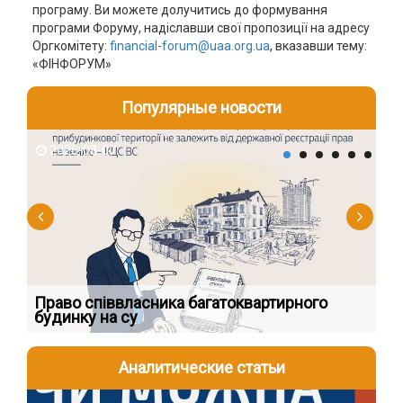
програму. Ви можете долучитись до формування
програми Форуму, надіславши свої пропозиції на адресу
Оргкомітету:
financial-forum@uaa.org.ua
, вказавши тему:
«ФІНФОРУМ»
Популярные новости
2026-08-07
2
к
Право співвласника багатоквартирного
Як
будинку на су
шк
Аналитические статьи