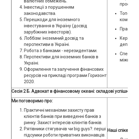
валютних обмежень.
профільн
Інвестиції з порушенням
законодавства.
Топ-мен
Перешкоди для іноземного
комерцій
інвестування в Україну (досвід
Практику
зарубіжних інвесторів).
Лоббізм: іноземний досвід та
Керівник
перспективи в Україні.
департам
Робота з банками - нерезидентами.
Спеціальн
Перспективи для іноземних банків в
міжнарод
Україні.
Оформлення та залучення фінансових
ресурсів на прикладі програми Горизонт
2020.
Сесія 2 Б. Адвокат в фінансовому океані: складові успішної ре
Ми поговоримо про:
Практичні механізми захисту прав
клієнтів банків при виведенні банків з
ринку. Захист інтересів клієнтів банків.
Рятівники стягувачів чи big guys?: перші
Наші спікери:
підсумки роботи приватних виконавців.