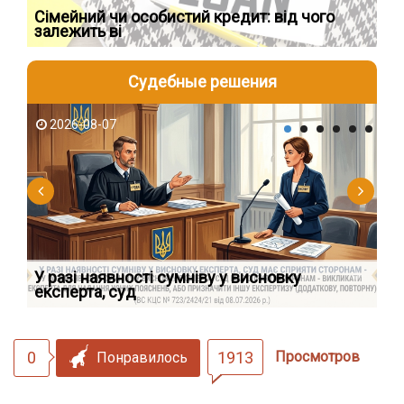
Сімейний чи особистий кредит: від чого
Пр
залежить ві
по
Судебные решения
2026-08-07
2
У разі наявності сумніву у висновку
Як
експерта, суд
вк
0
1913
Просмотров
Понравилось