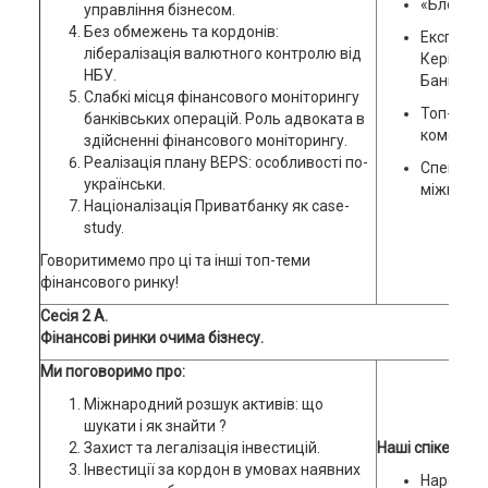
«Блокчей
управління бізнесом.
Без обмежень та кордонів:
Експерти 
лібералізація валютного контролю від
Керівниц
НБУ.
Банку Ук
Слабкі місця фінансового моніторингу
Топ-мен
банківських операцій. Роль адвоката в
комерцій
здійсненні фінансового моніторингу.
Реалізація плану BEPS: особливості по-
Спеціальн
українськи.
міжнарод
Націоналізація Приватбанку як case-
study.
Говоритимемо про ці та інші топ-теми
фінансового ринку!
Сесія 2 А.
Фінансові ринки очима бізнесу.
Ми поговоримо про:
Міжнародний розшук активів: що
шукати і як знайти ?
Захист та легалізація інвестицій.
Наші спікери:
Інвестиції за кордон в умовах наявних
Народний