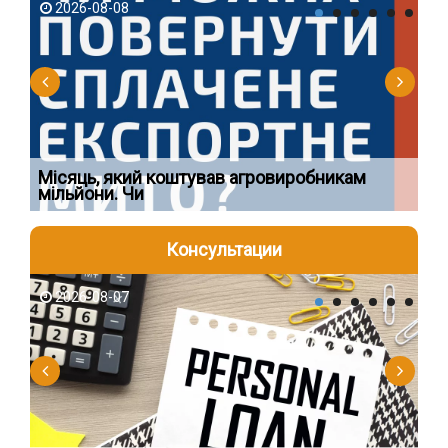
2026-08-08
2
Ї
Місяць, який коштував агровиробникам
Ог
мільйони. Чи
що
Консультации
2026-08-07
2