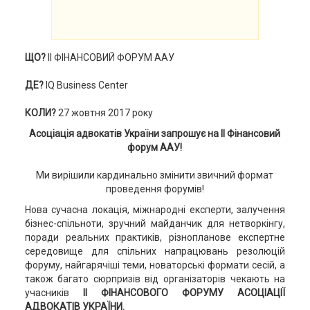
ЩО?
ІІ ФІНАНСОВИЙ ФОРУМ ААУ
ДЕ?
IQ Business Center
КОЛИ?
27 жовтня 2017 року
Асоціація адвокатів України запрошує на ІІ Фінансовий
форум ААУ!
Ми вирішили кардинально змінити звичний формат
проведення форумів!
Нова сучасна локація, міжнародні експерти, залучення
бізнес-спільноти, зручний майданчик для нетворкінгу,
поради реальних практиків, різнопланове експертне
середовище для спільних напрацювань резолюцій
форуму, найгарячіші теми, новаторські формати сесій, а
також багато сюрпризів від організаторів чекають на
учасників
ІІ ФІНАНСОВОГО ФОРУМУ АСОЦІАЦІЇ
АДВОКАТІВ УКРАЇНИ.