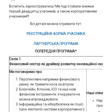
Встигніть зареєструватись! Ми підготували знижки
першій двадцятці учасників, а також корпоративним
учасникам!!!
Всі деталі можна отримати тут:
РЕЄСТРАЦІЙНА
ФОРМА УЧАСНИКА
ПАРТНЕРСЬКА ПРОГРАМА
ПОПЕРЕДНЯ ПРОГРАМА*
Сесія 1.
Фінансовий сектор як драйвер розвитку інноваційної економік
Ми поговоримо про:
Перспективні напрямки фінансового
ринку: як тримати носа за вітром.
Блокчейн, біткоїни, ICO та інші нові
Наші спікери:
фінансові інструменти: ігнорувати не
можна впроваджувати.
Народний
Інформаційна та кібербезпека як must-
профільн
have elements системи корпоративного