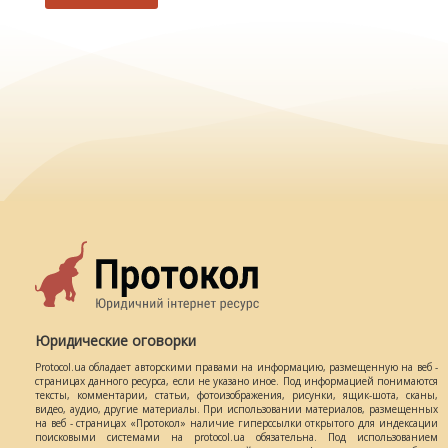
Юридические оговорки
Protocol.ua обладает авторскими правами на информацию, размещенную на веб -
страницах данного ресурса, если не указано иное. Под информацией понимаются
тексты, комментарии, статьи, фотоизображения, рисунки, ящик-шота, сканы,
видео, аудио, другие материалы. При использовании материалов, размещенных
на веб - страницах «Протокол» наличие гиперссылки открытого для индексации
поисковыми системами на protocol.ua обязательна. Под использованием