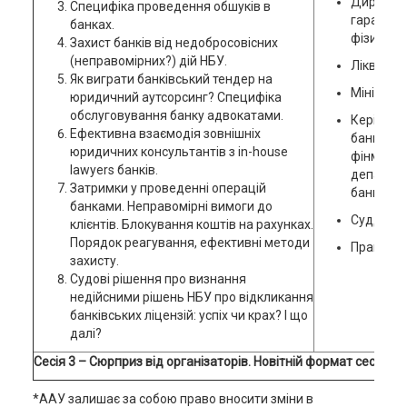
Дирекці
Специфіка проведення обшуків в
гарантув
банках.
фізичних 
Захист банків від недобросовісних
(неправомірних?) дій НБУ.
Ліквідато
Як виграти банківський тендер на
Міністерс
юридичний аутсорсинг? Специфіка
обслуговування банку адвокатами.
Керівник
Ефективна взаємодія зовнішніх
банківськ
юридичних консультантів з in-house
фінмоніт
lawyers банків.
департам
Затримки у проведенні операцій
банків
банками. Неправомірні вимоги до
Судді.
клієнтів. Блокування коштів на рахунках.
Порядок реагування, ефективні методи
Практику
захисту.
Судові рішення про визнання
недійсними рішень НБУ про відкликання
банківських ліцензій: успіх чи крах? І що
далі?
Сесія 3 – Сюрприз від організаторів. Новітній формат сесії.
*ААУ залишає за собою право вносити зміни в