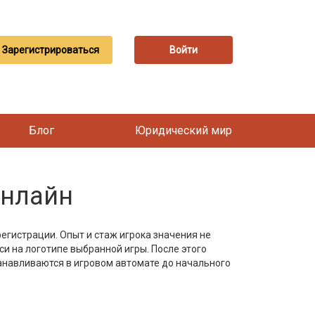
Зарегистрироваться
Войти
Блог
Юридический мир
онлайн
егистрации. Опыт и стаж игрока значения не
и на логотипе выбранной игры. После этого
анавливаются в игровом автомате до начального