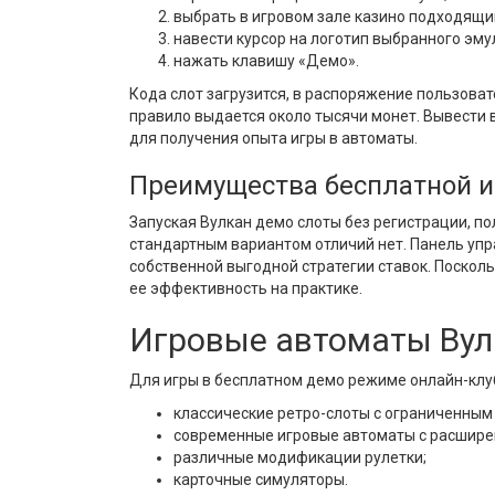
выбрать в игровом зале казино подходящи
навести курсор на логотип выбранного эму
нажать клавишу «Демо».
Кода слот загрузится, в распоряжение пользова
правило выдается около тысячи монет. Вывести 
для получения опыта игры в автоматы.
Преимущества бесплатной 
Запуская Вулкан демо слоты без регистрации, п
стандартным вариантом отличий нет. Панель упр
собственной выгодной стратегии ставок. Поскол
ее эффективность на практике.
Игровые автоматы Вул
Для игры в бесплатном демо режиме онлайн-клуб
классические ретро-слоты с ограниченным
современные игровые автоматы с расшир
различные модификации рулетки;
карточные симуляторы.