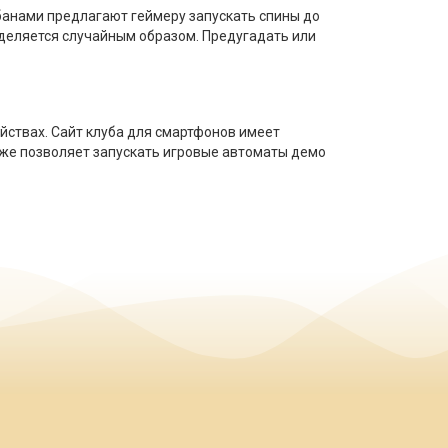
банами предлагают геймеру запускать спины до
еделяется случайным образом. Предугадать или
йствах. Сайт клуба для смартфонов имеет
оже позволяет запускать игровые автоматы демо