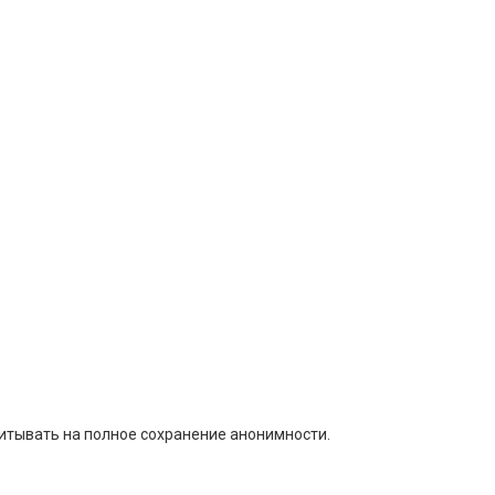
читывать на полное сохранение анонимности.