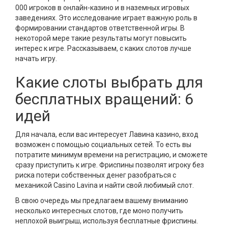
000 игроков в онлайн-казино и в наземных игровых
заведениях. Это исследование играет важную роль в
формировании стандартов ответственной игры. В
некоторой мере такие результаты могут повысить
интерес к игре. Рассказываем, с каких слотов лучше
начать игру.
Какие слоты выбрать для
бесплатных вращений: 6
идей
Для начала, если вас интересует Лавина казино, вход
возможен с помощью социальных сетей. То есть вы
потратите минимум времени на регистрацию, и сможете
сразу приступить к игре. Фриспины позволят игроку без
риска потери собственных денег разобраться с
механикой Casino Lavina и найти свой любимый слот.
В свою очередь мы предлагаем вашему вниманию
несколько интересных слотов, где моно получить
неплохой выигрыш, используя бесплатные фриспины.