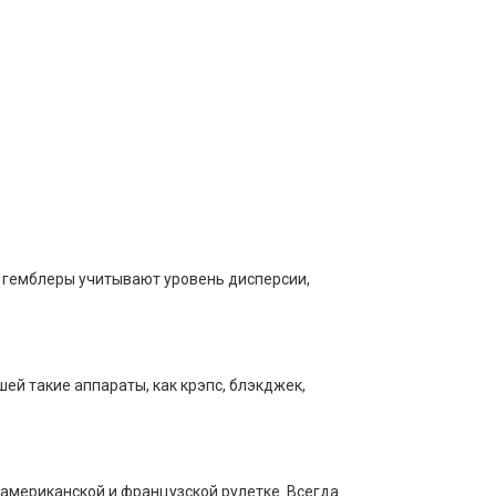
 гемблеры учитывают уровень дисперсии,
й такие аппараты, как крэпс, блэкджек,
, американской и французской рулетке. Всегда