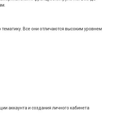
ам.
ю тематику. Все они отличаются высоким уровнем
ции аккаунта и создания личного кабинета