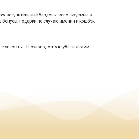
тся вступительные бездепы, используемые в
е бонусы, подарки по случаю именин и кэшбэк.
не закрыты. Но руководство клуба над этим