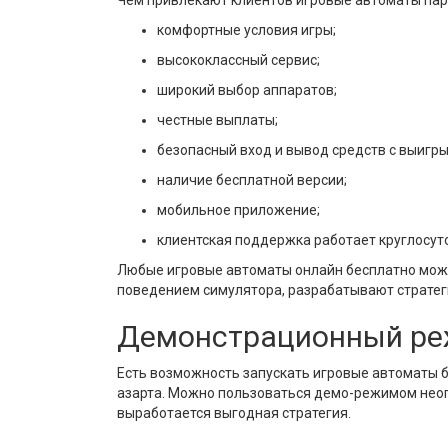
Чем привлекают клиентов игровые автоматы пар
комфортные условия игры;
высококлассный сервис;
широкий выбор аппаратов;
честные выплаты;
безопасный вход и вывод средств с выигр
наличие бесплатной версии;
мобильное приложение;
клиентская поддержка работает круглосут
Любые игровые автоматы онлайн бесплатно можно
поведением симулятора, разрабатывают стратег
Демонстрационный ре
Есть возможность запускать игровые автоматы б
азарта. Можно пользоваться демо-режимом неогр
выработается выгодная стратегия.