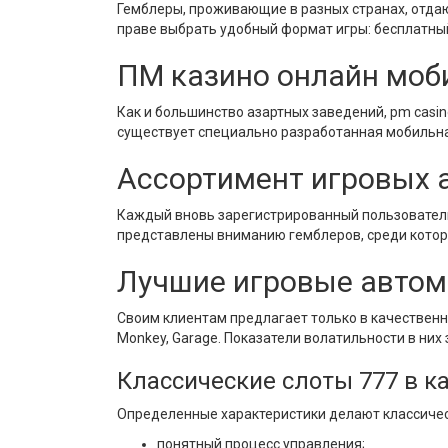
Гемблеры, проживающие в разных странах, отда
праве выбрать удобный формат игры: бесплатный
ПМ казино онлайн моб
Как и большинство азартных заведений, pm casi
существует специально разработанная мобильная
Ассортимент игровых 
Каждый вновь зарегистрированный пользователь 
представлены вниманию гемблеров, среди которы
Лучшие игровые автом
Своим клиентам предлагает только в качественный
Monkey, Garage. Показатели волатильности в ни
Классические слоты 777 в к
Определенные характеристики делают классичес
понятный процесс управления;