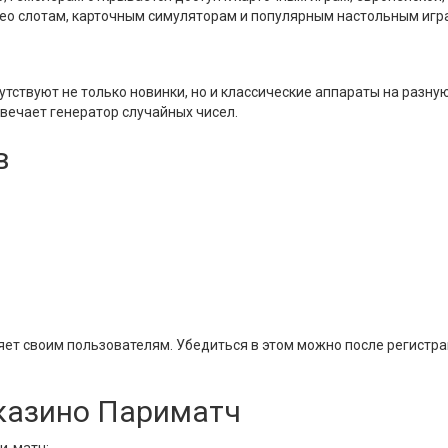
део слотам, карточным симуляторам и популярным настольным игр
тствуют не только новинки, но и классические аппараты на разну
твечает генератор случайных чисел.
в
ет своим пользователям. Убедиться в этом можно после регистра
казино Париматч