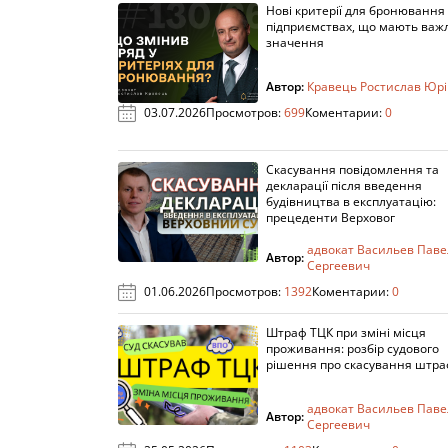
Нові критерії для бронювання
підприємствах, що мають важ
значення
Автор:
Кравець Ростислав Юр
03.07.2026
Просмотров:
699
Коментарии:
0
Скасування повідомлення та
декларації після введення
будівництва в експлуатацію:
прецеденти Верховог
адвокат Васильев Паве
Автор:
Сергеевич
01.06.2026
Просмотров:
1392
Коментарии:
0
Штраф ТЦК при зміні місця
проживання: розбір судового
рішення про скасування штра
адвокат Васильев Паве
Автор:
Сергеевич