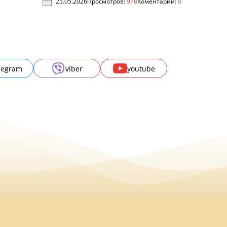
25.05.2026
Просмотров:
978
Коментарии:
0
legram
viber
youtube