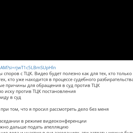
XJAM?si=rjwT1c5LBmSUpHln
споров с ТЦК. Видео будет полезно как для тех, кто только
 тех, кто уже находится в процессе судебного разбирательств
ые причины для обращения в суд против ТЦК
по иску против ТЦК постановления
риду в суд
при том, что я просил рассмотреть дело без меня
заседании в режиме видеоконференции
можно дальше подать апелляцию
ние дела и участие в суд заседаниях, эти затраты можно буд