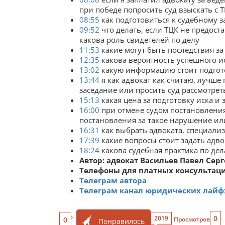
при победе попросить суд взыскать с 
08:55
как подготовиться к судебному з
09:52
что делать, если ТЦК не предос
какова роль свидетелей по делу
11:53
какие могут быть последствия за 
12:35
какова вероятность успешного ис
13:02
какую информацию стоит подгото
13:44
я как адвокат как считаю, лучше 
заседание или просить суд рассмотреть
15:13
какая цена за подготовку иска и 
16:00
при отмене судом постановления
постановления за такое нарушение ил
16:31
как выбрать адвоката, специали
17:39
какие вопросы стоит задать адв
18:24
какова судебная практика по дел
Автор: адвокат Васильев Павел Сер
Телефоны для платных консультаций:
Телеграм автора
Телеграм канал юридических лайфх
0
2019
0
Просмотров
Понравилось