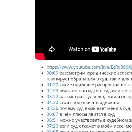
https://www.youtube.com/live/EcRd890
00:00
рассмотрим юридические аспекты 
планирует обратиться в суд, так и для
01:20
какие наиболее распространенн
02:23
обязательно идти в суд или нет 
03:52
рассмотрит суд дело, если я не п
04:30
стоит подключать адвоката
05:26
почему суд вызывает меня в суд, 
06:07
в чём плюсы явится в суд
06:51
можно участвовать в судебном 
07:20
если суд откажет в моём иске, 
08:08
если я заплатил адвокату за веде