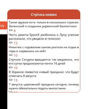
Стрічка новин
Такое оружие есть только в нескольких странах:
аму
Зеленский о создании украинской баллистики
8
Часть ракеты SpaceX разбилась о Луну: ученые
рассказали, что увидели в телескоп
12
Никитюк с годовалым сыном укатила на отдых в
горы и нарвалась на хейт
10
Спутник Сатурна вращается так медленно, что
его сутки продолжаются почти 16 дней
10
В Украине появится новый праздник: что будут
отмечать 8 августа
13
7 августа: церковный праздник сегодня, почему
нужно обязательно подать милостыню
16
Нацбанк ослабил гривню: официальный курс
валют на пятницу
10