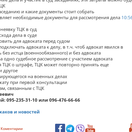
ТЦК
аседанию и какие документы стоит собрать
тавляет необходимые документы для рассмотрения дела
10:5
неявку ТЦК в суд
хода дела в суде
вить для адвоката перед судом
подключать адвоката к делу, в т.ч. чтоб адвокат явился в
 без истца (военнообязанного) и без адвоката
за одно судебное рассмотрение с участием адвоката
 ТЦК о штрафе, ТЦК может повторно принять еще
и другое
зирующегося на военных делах
окату при первой консультации
ам, связанным с ТЦК
геевич
 095-235-31-10 или 096-476-66-66
аков и новостей
Коментарии