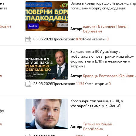
 на
Вимога кредитора до спадкоємця п
ливе
погашення боргу спадкодавця
ійович
адвокат Васильев Павел
Автор:
Сергеевич
08.06.2026
Просмотров:
876
Коментарии:
0
Звільнення з ЗСУ у зв`язку з
мобілізацією поза граничним віком,
формальним ВЛК та незаконним
затрима
л
Автор:
Кравець Ростислав Юрійови
28.05.2026
Просмотров:
1134
Коментарии:
0
Кого з юристів замінить ШІ, а
хто зароблятиме мільйони?
фу
л
Титикало Роман
Автор:
Сергійович