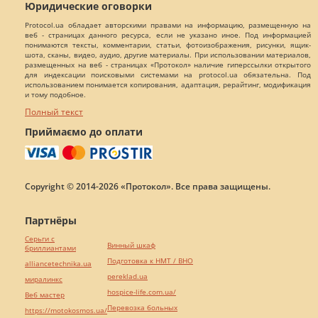
Юридические оговорки
Protocol.ua обладает авторскими правами на информацию, размещенную на
веб - страницах данного ресурса, если не указано иное. Под информацией
понимаются тексты, комментарии, статьи, фотоизображения, рисунки, ящик-
шота, сканы, видео, аудио, другие материалы. При использовании материалов,
размещенных на веб - страницах «Протокол» наличие гиперссылки открытого
для индексации поисковыми системами на protocol.ua обязательна. Под
использованием понимается копирования, адаптация, рерайтинг, модификация
и тому подобное.
Полный текст
Приймаємо до оплати
Copyright © 2014-2026 «Протокол». Все права защищены.
Партнёры
Серьги с
Винный шкаф
бриллиантами
Подготовка к НМТ / ВНО
alliancetechnika.ua
pereklad.ua
миралинкс
hospice-life.com.ua/
Веб мастер
Перевозка больных
https://motokosmos.ua/