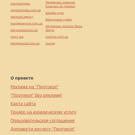
Перевозка лежачих
Синтезаторы
больных за границу
agrotechnika.com.ua
Шкафы купе
perevod.agency
Брендовые сумки
europeservice.com.ua
Натяжные потолки Nova
mk-translations.ua
Stelya
текст юа
maltina.com.ua
kievperevod.com.ua
Cылки
О проекте
Реклама на "Протокол"
"Протокол" без реклами!
Карта сайта
Тендер на юридическую услугу
Пользовательское соглашение
Допомогти ресурсу "Протокол"