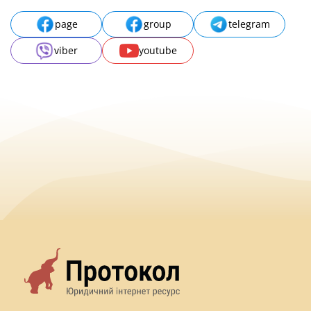
page
group
telegram
viber
youtube