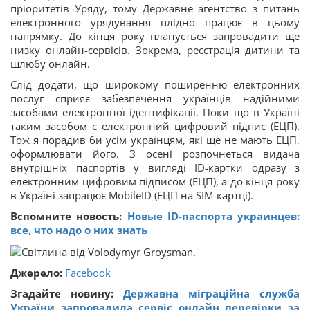
пріоритетів Уряду, тому Державне агентство з питань
електронного урядування плідно працює в цьому
напрямку. До кінця року планується запровадити ще
низку онлайн-сервісів. Зокрема, реєстрація дитини та
шлюбу онлайн.
Слід додати, що широкому поширенню електронних
послуг сприяє забезпечення українців надійними
засобами електронної ідентифікації. Поки що в Україні
таким засобом є електронний цифровий підпис (ЕЦП).
Тож я порадив би усім українцям, які ще не мають ЕЦП,
оформлювати його. З осені розпочнеться видача
внутрішніх паспортів у вигляді ID-картки одразу з
електронним цифровим підписом (ЕЦП), а до кінця року
в Україні запрацює MobileID (ЕЦП на SIM-картці).
Вспомните новость:
Новые ID-паспорта украинцев:
все, что надо о них знать
Джерело:
Facebook
Згадайте новину:
Державна міграційна служба
України запровадила сервіс онлайн перевірки за