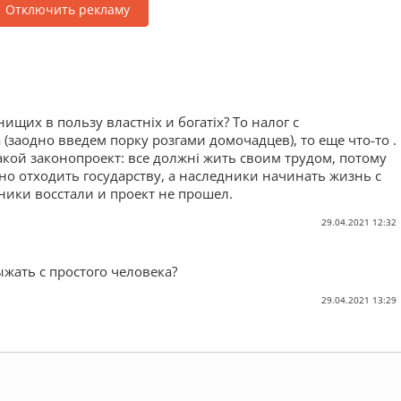
Отключить рекламу
нищих в пользу властніх и богатіх? То налог с
(заодно введем порку розгами домочадцев), то еще что-то .
акой законопроект: все должні жить своим трудом, потому
о отходить государству, а наследники начинать жизнь с
ники восстали и проект не прошел.
29.04.2021 12:32
жать с простого человека?
29.04.2021 13:29