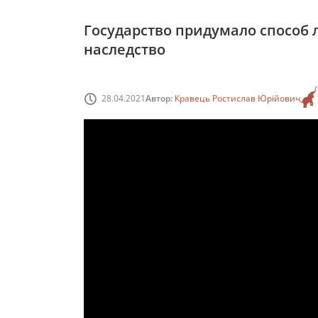
Государство придумало способ
наследство
28.04.2021
Автор:
Кравець Ростислав Юрійович