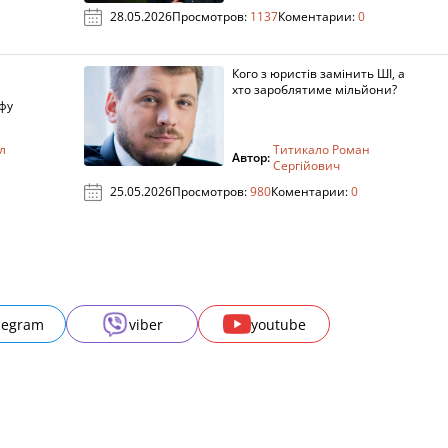
28.05.2026
Просмотров:
1137
Коментарии:
0
Кого з юристів замінить ШІ, а
хто зароблятиме мільйони?
фу
л
Титикало Роман
Автор:
Сергійович
25.05.2026
Просмотров:
980
Коментарии:
0
legram
viber
youtube