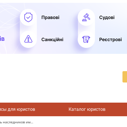
исы для юристов
Каталог юристов
ь наследников им...