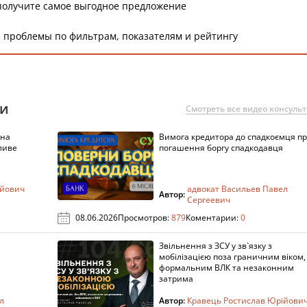
получите самое выгодное предложение
 проблемы по фильтрам, показателям и рейтингу
ии
Смотреть все видео консуль
 на
Вимога кредитора до спадкоємця п
ливе
погашення боргу спадкодавця
ійович
адвокат Васильев Павел
Автор:
Сергеевич
08.06.2026
Просмотров:
879
Коментарии:
0
Звільнення з ЗСУ у зв`язку з
мобілізацією поза граничним віком,
формальним ВЛК та незаконним
затрима
л
Автор:
Кравець Ростислав Юрійови