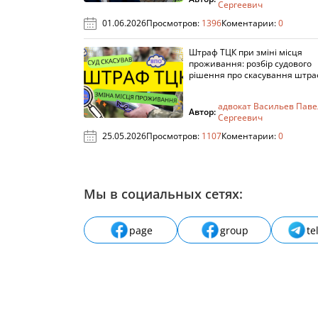
Сергеевич
01.06.2026
Просмотров:
1396
Коментарии:
0
Штраф ТЦК при зміні місця
проживання: розбір судового
рішення про скасування штра
адвокат Васильев Паве
Автор:
Сергеевич
25.05.2026
Просмотров:
1107
Коментарии:
0
Мы в социальных сетях:
page
group
te