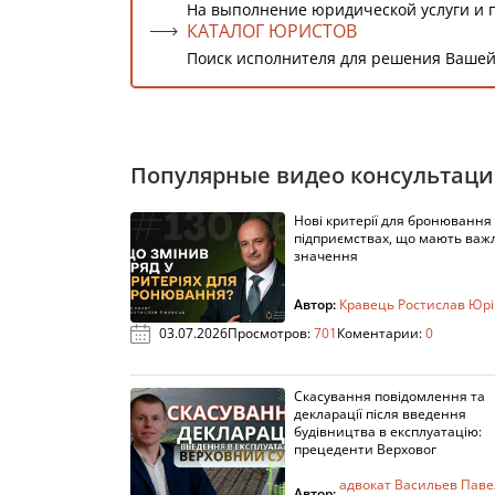
На выполнение юридической услуги и 
КАТАЛОГ ЮРИСТОВ
Поиск исполнителя для решения Вашей
Популярные видео консультац
Нові критерії для бронювання
підприємствах, що мають важ
значення
Автор:
Кравець Ростислав Юр
03.07.2026
Просмотров:
701
Коментарии:
0
Скасування повідомлення та
декларації після введення
будівництва в експлуатацію:
прецеденти Верховог
адвокат Васильев Паве
Автор: