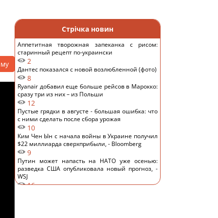
Стрічка новин
Аппетитная творожная запеканка с рисом:
старинный рецепт по-украински
2
аму
Дантес показался с новой возлюбленной (фото)
8
Ryanair добавил еще больше рейсов в Марокко:
сразу три из них – из Польши
12
Пустые грядки в августе - большая ошибка: что
с ними сделать после сбора урожая
10
Ким Чен Ын с начала войны в Украине получил
$22 миллиарда сверхприбыли, - Bloomberg
9
Путин может напасть на НАТО уже осенью:
разведка США опубликовала новый прогноз, -
WSJ
16
Эксперт отключил одну настройку Android – и
смартфон перестал разряжаться ночью
12