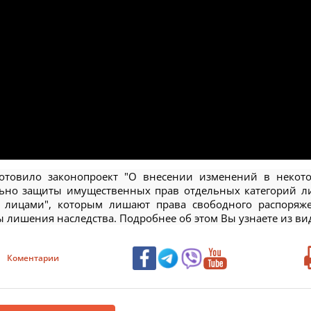
отовило законопроект "О внесении изменений в некот
льно защиты имущественных прав отдельных категорий л
 лицами", которым лишают права свободного распоряж
лишения наследства. Подробнее об этом Вы узнаете из ви
Коментарии