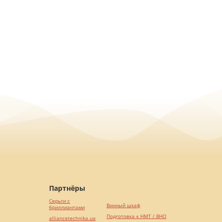
Партнёры
Серьги с
Винный шкаф
бриллиантами
Подготовка к НМТ / ВНО
alliancetechnika.ua