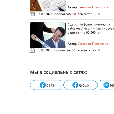
Автор:
Лента от Протокола
06.08.2026
Просмотров:
209
Коментарии:
0
Суд оштрафував командира
військової частини за ігнорув
рішення на 66 560 грн
Автор:
Лента от Протокола
05.08.2026
Просмотров:
517
Коментарии:
0
Мы в социальных сетях:
page
group
te