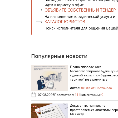
идти к юристу в офис
ОБЪЯВИТЕ СОБСТВЕННЫЙ ТЕНДЕР
На выполнение юридической услуги и 
КАТАЛОГ ЮРИСТОВ
Поиск исполнителя для решения Вашей
Популярные новости
Право співвласника
багатоквартирного будинку н
судовий захист прибудинкової
території не залежить в
Автор:
Лента от Протокола
07.08.2026
Просмотров:
114
Коментарии:
0
Документи, на яких не
проставляється апостиль: пере
Мін’юсту