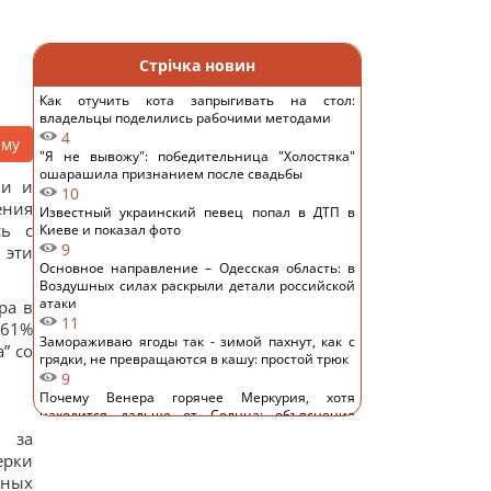
Стрічка новин
Как отучить кота запрыгивать на стол:
владельцы поделились рабочими методами
4
аму
"Я не вывожу": победительница "Холостяка"
ошарашила признанием после свадьбы
ии и
10
ения
Известный украинский певец попал в ДТП в
сь с
Киеве и показал фото
9
 эти
Основное направление – Одесская область: в
Воздушных силах раскрыли детали российской
атаки
ра в
11
 61%
Замораживаю ягоды так - зимой пахнут, как с
” со
грядки, не превращаются в кашу: простой трюк
9
Почему Венера горячее Меркурия, хотя
находится дальше от Солнца: объяснение
ученых
я за
13
ерки
В Украине вторую неделю дешевеет морковь:
рных
сколько стоит килограмм