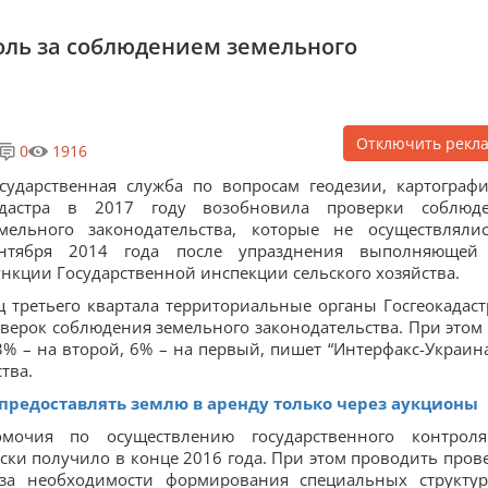
оль за соблюдением земельного
Отключить рекл
0
1916
сударственная служба по вопросам геодезии, картограф
адастра в 2017 году возобновила проверки соблюд
мельного законодательства, которые не осуществляли
ентября 2014 года после упразднения выполняющей
нкции Государственной инспекции сельского хозяйства.
ц третьего квартала территориальные органы Госгеокадаст
верок соблюдения земельного законодательства. При этом
3% – на второй, 6% – на первый, пишет “Интерфакс-Украина
тва.
 предоставлять землю в аренду только через аукционы
омочия по осуществлению государственного контрол
ки получило в конце 2016 года. При этом проводить пров
-за необходимости формирования специальных структу