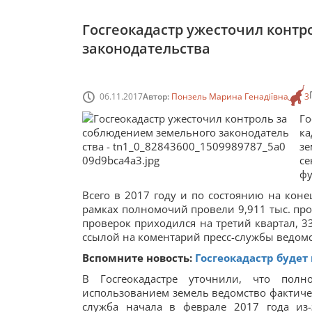
Госгеокадастр ужесточил контр
законодательства
06.11.2017
Автор:
Понзель Марина Генадіївна
3
Го
к
зе
с
фу
Всего в 2017 году и по состоянию на коне
рамках полномочий провели 9,911 тыс. про
проверок приходился на третий квартал, 3
ссылой на коментарий пресс-службы ведомс
Вспомните новость:
Госгеокадастр будет
В Госгеокадастре уточнили, что полн
использованием земель ведомство фактичес
служба начала в феврале 2017 года из