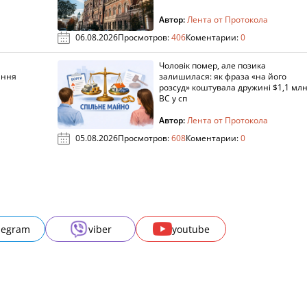
Автор:
Лента от Протокола
06.08.2026
Просмотров:
406
Коментарии:
0
Чоловік помер, але позика
ання
залишилася: як фраза «на його
розсуд» коштувала дружині $1,1 млн
ВС у сп
Автор:
Лента от Протокола
05.08.2026
Просмотров:
608
Коментарии:
0
legram
viber
youtube