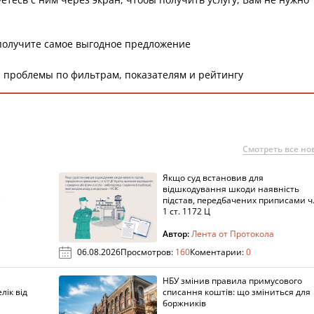
получите самое выгодное предложение
 проблемы по фильтрам, показателям и рейтингу
Смотреть все но
Якщо суд встановив для
а
відшкодування шкоди наявність
підстав, передбачених приписами ч
1 ст. 1172 Ц
Автор:
Лента от Протокола
06.08.2026
Просмотров:
160
Коментарии:
0
НБУ змінив правила примусового
лік від
списання коштів: що зміниться для
боржників