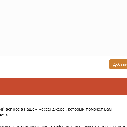
Добав
ий вопрос в нашем мессенджере , который поможет Вам
виях
етесь с ним через экран, чтобы получить услугу, Вам не нужно