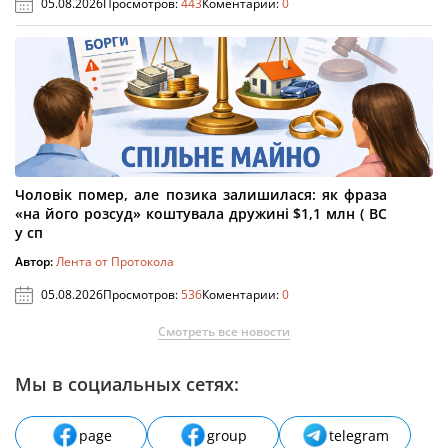
05.08.2026
Просмотров:
443
Коментарии:
0
Чоловік помер, але позика залишилася: як фраза
«на його розсуд» коштувала дружині $1,1 млн ( ВС
у сп
Автор:
Лента от Протокола
05.08.2026
Просмотров:
536
Коментарии:
0
Смотреть все новости
Мы в социальных сетях:
page
group
telegram