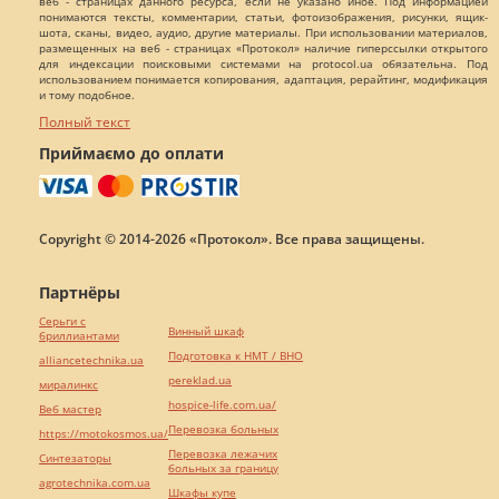
веб - страницах данного ресурса, если не указано иное. Под информацией
понимаются тексты, комментарии, статьи, фотоизображения, рисунки, ящик-
шота, сканы, видео, аудио, другие материалы. При использовании материалов,
размещенных на веб - страницах «Протокол» наличие гиперссылки открытого
для индексации поисковыми системами на protocol.ua обязательна. Под
использованием понимается копирования, адаптация, рерайтинг, модификация
и тому подобное.
Полный текст
Приймаємо до оплати
Copyright © 2014-2026 «Протокол». Все права защищены.
Партнёры
Серьги с
Винный шкаф
бриллиантами
Подготовка к НМТ / ВНО
alliancetechnika.ua
pereklad.ua
миралинкс
hospice-life.com.ua/
Веб мастер
Перевозка больных
https://motokosmos.ua/
Перевозка лежачих
Синтезаторы
больных за границу
agrotechnika.com.ua
Шкафы купе