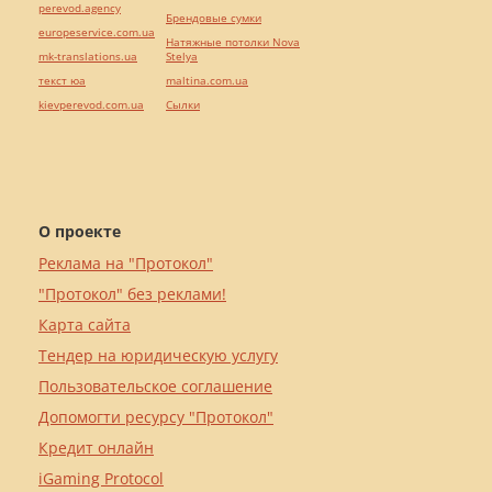
perevod.agency
Брендовые сумки
europeservice.com.ua
Натяжные потолки Nova
mk-translations.ua
Stelya
текст юа
maltina.com.ua
kievperevod.com.ua
Cылки
О проекте
Реклама на "Протокол"
"Протокол" без реклами!
Карта сайта
Тендер на юридическую услугу
Пользовательское соглашение
Допомогти ресурсу "Протокол"
Кредит онлайн
iGaming Protocol