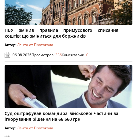
НБУ змінив правила примусового списання
коштів: що зміниться для боржників
Автор:
Лента от Протокола
06.08.2026
Просмотров:
336
Коментарии:
0
Суд оштрафував командира військової частини за
ігнорування рішення на 66 560 грн
Автор:
Лента от Протокола