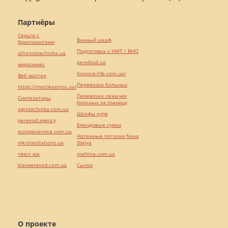
Партнёры
Серьги с
Винный шкаф
бриллиантами
Подготовка к НМТ / ВНО
alliancetechnika.ua
pereklad.ua
миралинкс
hospice-life.com.ua/
Веб мастер
Перевозка больных
https://motokosmos.ua/
Перевозка лежачих
Синтезаторы
больных за границу
agrotechnika.com.ua
Шкафы купе
perevod.agency
Брендовые сумки
europeservice.com.ua
Натяжные потолки Nova
mk-translations.ua
Stelya
текст юа
maltina.com.ua
kievperevod.com.ua
Cылки
О проекте