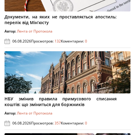
Документи, на яких не проставляється апостиль:
перелік від Мін’юсту
Автор:
Лента от Протокола
06.08.2026
Просмотров:
132
Коментарии:
0
НБУ змінив правила примусового списання
коштів: що зміниться для боржників
Автор:
Лента от Протокола
06.08.2026
Просмотров:
357
Коментарии:
0