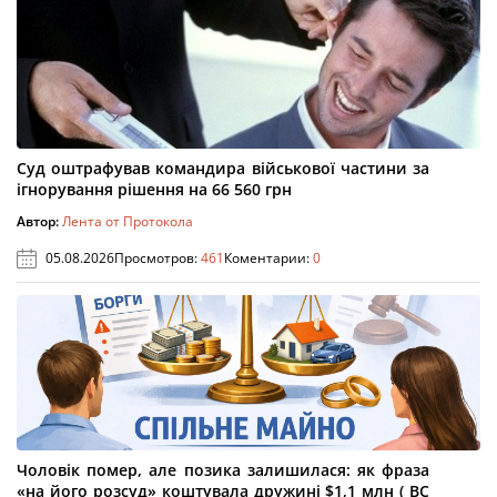
Суд оштрафував командира військової частини за
ігнорування рішення на 66 560 грн
Автор:
Лента от Протокола
05.08.2026
Просмотров:
461
Коментарии:
0
Чоловік помер, але позика залишилася: як фраза
«на його розсуд» коштувала дружині $1,1 млн ( ВС