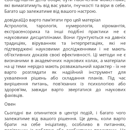
які вимагатимуть від вас уваги, гнучкості та віри в себе.
Багато що залежатиме від вашого настрою.
довідкаЩо варто пам'ятати про цей матеріал
Астрологія, тарологія, нумерологія, хіромантія,
екстрасенсорика та інші подібні практики не є
науковими дисциплінами. Вони ґрунтуються на давніх
традиціях, віруваннях та інтерпретаціях, які не
підтверджені науковими дослідженнями і не мають
об'єктивних доказів своєї ефективності. Ці методи не є
визнаними в академічних наукових колах, а матеріали
на ці теми нерідко мають розважальний характер - їх не
варто розглядати як надійний інструмент для
ухвалення рішень або складання планів. Під час
вирішення питань, пов'язаних із психологією або
здоров'ям, завжди варто звертатися до наукових
фахівців.
Овен
Сьогодні ви опинитеся в центрі подій, і багато чого
залежатиме від вашого рішення. Це день, коли варто
брати на себе ініціативу, особливо в питаннях,