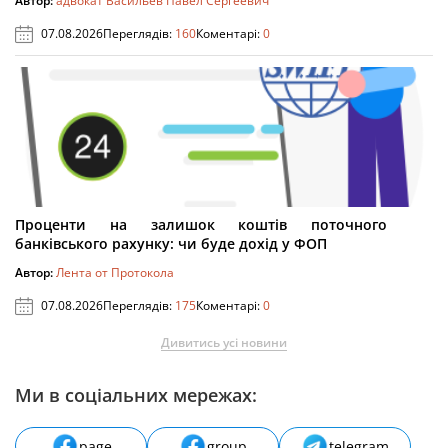
Автор:
адвокат Васильев Павел Сергеевич
07.08.2026
Переглядів:
160
Коментарі:
0
Проценти на залишок коштів поточного
банківського рахунку: чи буде дохід у ФОП
Автор:
Лента от Протокола
07.08.2026
Переглядів:
175
Коментарі:
0
Дивитись усі новини
Ми в соціальних мережах:
page
group
telegram