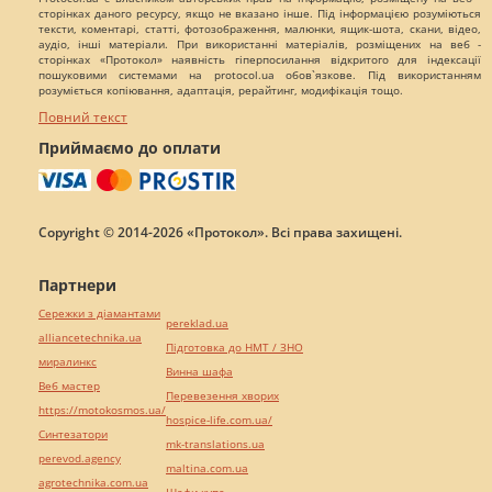
сторінках даного ресурсу, якщо не вказано інше. Під інформацією розуміються
тексти, коментарі, статті, фотозображення, малюнки, ящик-шота, скани, відео,
аудіо, інші матеріали. При використанні матеріалів, розміщених на веб -
сторінках «Протокол» наявність гіперпосилання відкритого для індексації
пошуковими системами на protocol.ua обов`язкове. Під використанням
розуміється копіювання, адаптація, рерайтинг, модифікація тощо.
Повний текст
Приймаємо до оплати
Copyright © 2014-2026 «Протокол». Всі права захищені.
Партнери
Сережки з діамантами
pereklad.ua
alliancetechnika.ua
Підготовка до НМТ / ЗНО
миралинкс
Винна шафа
Веб мастер
Перевезення хворих
https://motokosmos.ua/
hospice-life.com.ua/
Синтезатори
mk-translations.ua
perevod.agency
maltina.com.ua
agrotechnika.com.ua