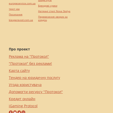
Шафи купе
europeservice.com.ua
Брендові сумки
текст юа
Натяжні стелі Nova Stelya
Посилання
Перевезення хворих за
kievperevod.com.ua
кордон
Про проект
Реклама на "Протокол"
"Протокол" без реклами!
Карта сайту
Тендер на юридичну послугу
Угода користувача
Допомогти ресурсу "Протокол"
Кредит онлайн
iGaming Protocol