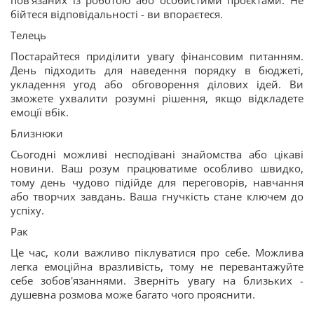
пов'язаних із роботою або особистими проєктами. Не
бійтеся відповідальності - ви впораєтеся.
Телець
Постарайтеся приділити увагу фінансовим питанням.
День підходить для наведення порядку в бюджеті,
укладення угод або обговорення ділових ідей. Ви
зможете ухвалити розумні рішення, якщо відкладете
емоції вбік.
Близнюки
Сьогодні можливі несподівані знайомства або цікаві
новини. Ваш розум працюватиме особливо швидко,
тому день чудово підійде для переговорів, навчання
або творчих завдань. Ваша гнучкість стане ключем до
успіху.
Рак
Це час, коли важливо піклуватися про себе. Можлива
легка емоційна вразливість, тому не перевантажуйте
себе зобов'язаннями. Зверніть увагу на близьких -
душевна розмова може багато чого прояснити.