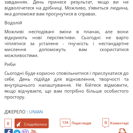
завданнях. День принесе результат, якщо ви не
відволічетеся на дрібниці. Можливо, з'явиться людина,
яка допоможе вам просунутися в справах.
Водолій
Можливі несподівані зміни в планах, але вони
відкриють нові перспективи. Сьогодні не варто
чіплятися за усталене - гнучкість і нестандартне
мислення допоможуть вам скористатися
можливостями.
Риби
Сьогодні буде корисно сповільнитися і прислухатися до
себе. День підійде для відновлення, творчості та
внутрішнього налаштування. Не бійтеся відмовити,
якщо відчуваєте, що вам потрібно більше особистого
простору.
ДЖЕРЕЛО :
UNIAN
0
134
0
Переглядів
Коментарі
Сподобалося