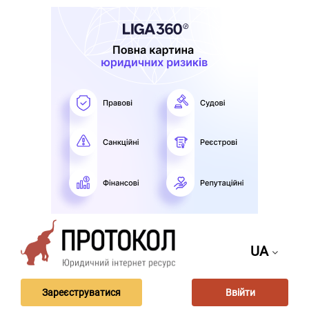
UA
Зареєструватися
Ввійти