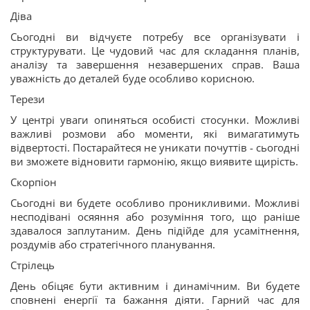
Діва
Сьогодні ви відчуєте потребу все організувати і
структурувати. Це чудовий час для складання планів,
аналізу та завершення незавершених справ. Ваша
уважність до деталей буде особливо корисною.
Терези
У центрі уваги опиняться особисті стосунки. Можливі
важливі розмови або моменти, які вимагатимуть
відвертості. Постарайтеся не уникати почуттів - сьогодні
ви зможете відновити гармонію, якщо виявите щирість.
Скорпіон
Сьогодні ви будете особливо проникливими. Можливі
несподівані осяяння або розуміння того, що раніше
здавалося заплутаним. День підійде для усамітнення,
роздумів або стратегічного планування.
Стрілець
День обіцяє бути активним і динамічним. Ви будете
сповнені енергії та бажання діяти. Гарний час для