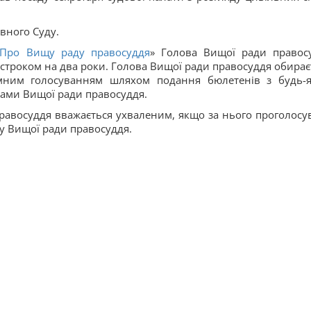
вного Суду.
Про Вищу раду правосуддя
» Голова Вищої ради правос
 строком на два роки. Голова Вищої ради правосуддя обирає
ємним голосуванням шляхом подання бюлетенів з будь-
нами Вищої ради правосуддя.
авосуддя вважається ухваленим, якщо за нього проголосу
у Вищої ради правосуддя.