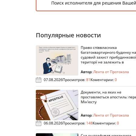
Поиск исполнителя для решения Вашей
Популярные новости
Право співвласника
багатоквартирного будинку н
судовий захист прибудинкової
території не залежить в
Автор:
Лента от Протокола
07.08.2026
Просмотров:
81
Коментарии:
0
Документи, на яких не
проставляється апостиль: пере
Мін’юсту
Автор:
Лента от Протокола
06.08.2026
Просмотров:
148
Коментарии:
0
Суд оштрафував командира