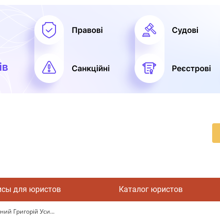
исы для юристов
Каталог юристов
ий Григорій Уси...