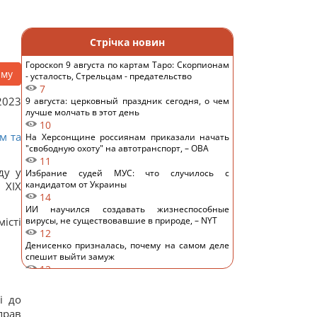
Стрічка новин
Гороскоп 9 августа по картам Таро: Скорпионам
аму
- усталость, Стрельцам - предательство
7
2023
9 августа: церковный праздник сегодня, о чем
лучше молчать в этот день
10
м та
На Херсонщине россиянам приказали начать
"свободную охоту" на автотранспорт, – ОВА
11
ду у
Избрание судей МУС: что случилось с
кандидатом от Украины
ХІХ
14
ИИ научился создавать жизнеспособные
істі
вирусы, не существовавшие в природе, – NYT
12
Денисенко призналась, почему на самом деле
спешит выйти замуж
12
Зачем опытные хозяйки кладут фольгу в
холодильник: простой домашний лайфхак
і до
14
прав