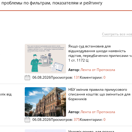
 проблемы по фильтрам, показателям и рейтингу
Смотреть все но
Якщо суд встановив для
а
відшкодування шкоди наявність
підстав, передбачених приписами ч
1 ст. 1172 Ц
Автор:
Лента от Протокола
06.08.2026
Просмотров:
131
Коментарии:
0
НБУ змінив правила примусового
лік від
списання коштів: що зміниться для
боржників
Автор:
Лента от Протокола
06.08.2026
Просмотров:
375
Коментарии:
0
Чоловік помер, але позика