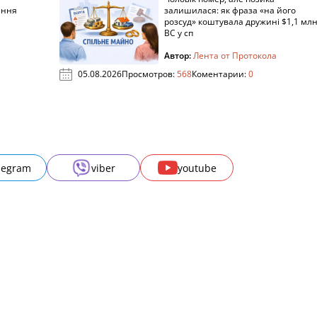
ання
залишилася: як фраза «на його
розсуд» коштувала дружині $1,1 млн
ВС у сп
Автор:
Лента от Протокола
05.08.2026
Просмотров:
568
Коментарии:
0
legram
viber
youtube