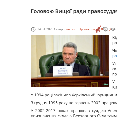
Головою Вищої ради правосуддя
0
24.01.2023
Автор:
Лента от Протокола
0
Ві
ро
Чи
ро
Ус
с
по
У 
Ки
У 1994 році закінчив Харківський юридичний
З грудня 1995 року по серпень 2002 працюв
У 2002-2017 роках працював суддею Апеля
призначення суддею Верховного Суду займа