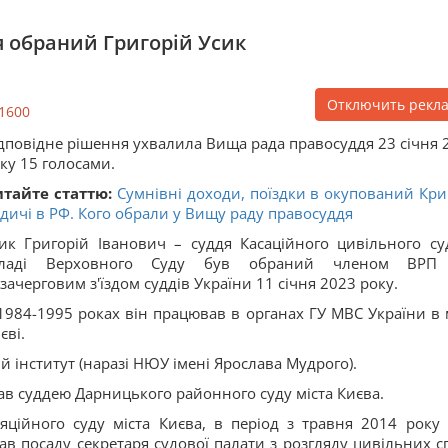
 обраний Григорій Усик
Отключить рекл
1600
дповідне рішення ухвалила Вища рада правосуддя 23 січня 
ку 15 голосами.
тайте статтю:
Сумнівні доходи, поїздки в окупований Кри
дичі в РФ. Кого обрали у Вищу раду правосуддя
ик Григорій Іванович – суддя Касаційного цивільного су
кладі Верховного Суду був обраний членом ВРП 
зачерговим з'їздом суддів України 11 січня 2023 року.
1984-1995 роках він працював в органах ГУ МВС України в м
єві.
 інститут (наразі НЮУ імені Ярослава Мудрого).
ав суддею Дарницького районного суду міста Києва.
ційного суду міста Києва, в період з травня 2014 року 
в посаду секретаря судової палати з розгляду цивільних с