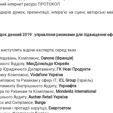
ний інтернет ресурс ПРОТОКОЛ
дерів думок, презентації, інтерв'ю на сцені, авторські м
док денний 2019 : управління ризиками для підвищення ефе
 виступлять відомі експерти, серед яких:
слідувань, Комплаєнс,
Danone
(Франція)
ного Відділу,
МакДональдз Юкрейн
ор Юридичного Департаменту,
ГК Нові Продукти
ямку Комплаєнс,
Vodafone Укра
їна
мплаєнс та Ризикам у сфері ІТ,
ICL Group
(Ізраїль)
ртаменту Внутрішнього Аудиту,
Укрнафта
ора по Ризикам та Комплаєнс,
Mondelēz International
ішнього Аудиту,
Auchan
Retail
Україна
ics and Compliance,
Bunge
ігання і протидії корупції,
Енергоатом