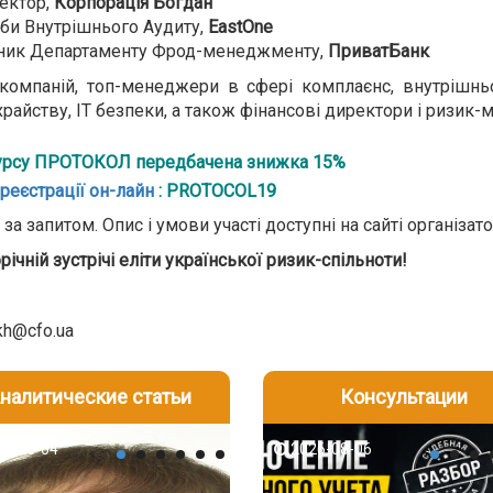
ектор,
Корпорація Богдан
би Внутрішнього Аудиту,
EastOne
вник Департаменту Фрод-менеджменту,
ПриватБанк
компаній, топ-менеджери в сфері комплаєнс, внутрішньо
храйству, ІТ безпеки, а також фінансові директори і ризик
сурсу ПРОТОКОЛ передбачена знижка 15%
реєстрації он-лайн
: PROTOCOL19
а запитом. Опис і умови участі доступні на сайті організат
ічній зустрічі еліти української ризик-спільноти!
ykh@cfo.ua
налитические статьи
Консультации
-06
6-08-04
2026-08-05
2026-08-06
2026-08-04
2026-08-06
2026-07-30