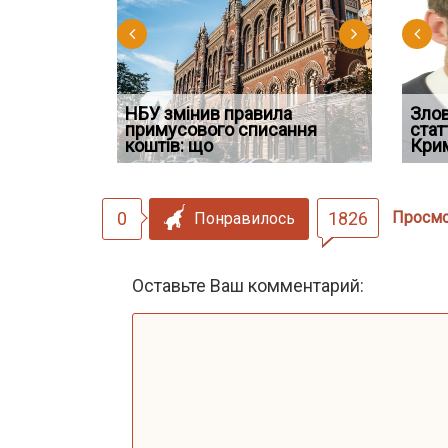
НБУ змінив правила
Водії можуть отримати
Якщо су
Зло
 ефективним
примусового списання
компенсацію за незаконні
відшко
стат
сту речових
коштів: що
дії
наявніс
Кри
0
1826
Просм
Понравилось
Оставьте Ваш комментарий: