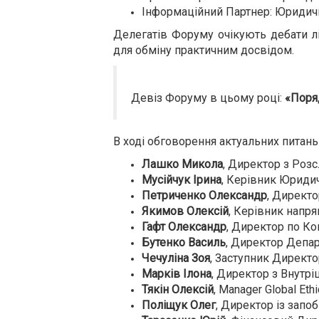
Інформаційний Партнер: Юридич
Делегатів Форуму очікують дебати лі
для обміну практичним досвідом.
Девіз Форуму в цьому році:
«Поря
В ході обговорення актуальних питань
Лашко
Микола
, Директор з Роз
Мусійчук Ірина
, Керівник Юридич
Петриченко Олександр
, Директ
Якимов
Олекс
ій
, Керівник напр
Гафт
Олександр
, Директор по Ко
Бутенко Василь
, Директор Депа
Чечуліна Зоя
, Заступник Директ
Марків Ілона
, Директор з Внутр
Тякін Олексій
, Manager Global Eth
Поліщук Олег
, Директор із запоб