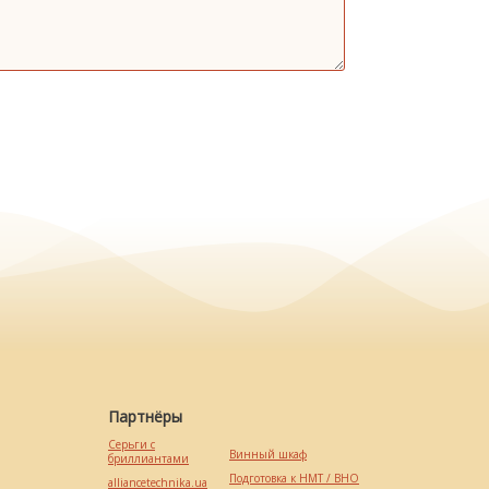
Партнёры
Серьги с
Винный шкаф
бриллиантами
Подготовка к НМТ / ВНО
alliancetechnika.ua