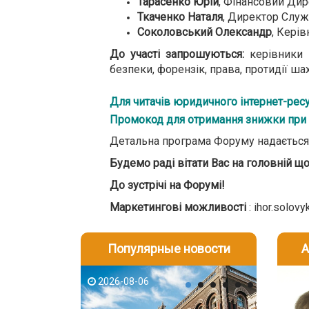
Тарасенко Юрій
, Фінансовий Дир
Ткаченко Наталя
, Директор Служ
Соколовський Олександр
, Кері
До участі запрошуються:
керівники 
безпеки, форензік, права, протидії ша
Для читачів юридичного інтернет-ре
Промокод для отримання знижки при
Детальна програма Форуму надається з
Будемо раді вітати Вас на головній щор
До зустрічі на Форумі!
Маркетингові можливості
: ihor.solov
Популярные новости
А
2026-08-06
2026-08-03
2026-08
202