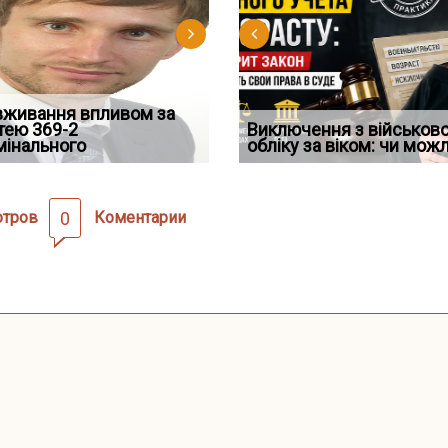
д встановив для
вживання впливом за
Особливості захисту у
Документи, на яких не
Переоформлення
Восьмий ААС факти
дування шкоди
тею 369-2
кримінальному
проставляється апостиль:
відстрочки за іншою
Виключення з військов
підтвердив, що ЦВ
мінального
провадженні: я
пер
підставою: нов
обліку за віком: чи мож
скас
отров
0
Коментарии