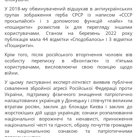
У 2018-му обвинувачений відшукав в антиукраїнських
групах зображення герба СРСР із написом «СССР
просыпайся!» і з допомогою функцій «лайк» та
«поширити» розмістив їх для перегляду іншими
користувачами. Станом на березень 2022 року
публікація мала 44 відмітки «Сподобалось» і 3 відмітки
«Поширити».
Крім того, після російського вторгнення чоловік вів
особисту переписку в «Вконтакте» із пʼятьма
користувачами, висловлюючи свою позицію щодо
війни.
У цьому листуванні експерт-лігнгвіст виявив публічне
схвалення збройної агресії Російської Федерації проти
України, підтримку фізичного знищення патріотично
налаштованих українців у Донецьку і співчуття великим
втратам росіян, заклик до блокади Києва і заклик до
жорстокіших дій щодо українців; ознаки розпалювання
національної ворожнечі та ненависті, приниження
національної честі та гідності, образу почуттів громадян
за національною ознакою та патріотичними