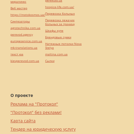
pereklad.ua
миралинкс
hospice-life.com.ua/
Веб мастер
Перевозка больных
https://motokosmos.ua/
Перевозка лежачих
Синтезаторы
больных за границу
agrotechnika.com.ua
Шкафы купе
perevod.agency
Брендовые сумки
europeservice.com.ua
Натяжные потолки Nova
mk-translations.ua
Stelya
текст юа
maltina.com.ua
kievperevod.com.ua
Cылки
О проекте
Реклама на "Протокол"
"Протокол" без реклами!
Карта сайта
Тендер на юридическую услугу