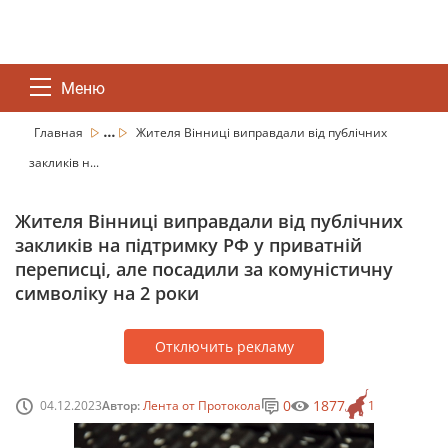
Меню
...
Главная
Жителя Вінниці виправдали від публічних
закликів н...
Жителя Вінниці виправдали від публічних
закликів на підтримку РФ у приватній
переписці, але посадили за комуністичну
символіку на 2 роки
Отключить рекламу
0
1877
04.12.2023
Автор:
Лента от Протокола
1