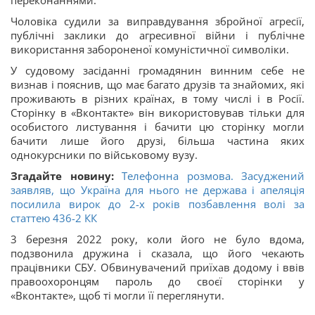
переконаннями.
Чоловіка судили за виправдування збройної агресії,
публічні заклики до агресивної війни і публічне
використання забороненої комуністичної символіки.
У судовому засіданні громадянин винним себе не
визнав і пояснив, що має багато друзів та знайомих, які
проживають в різних країнах, в тому числі і в Росії.
Сторінку в «Вконтакте» він використовував тільки для
особистого листування і бачити цю сторінку могли
бачити лише його друзі, більша частина яких
однокурсники по військовому вузу.
Згадайте новину:
Телефонна розмова. Засуджений
заявляв, що Україна для нього не держава і апеляція
посилила вирок до 2-х років позбавлення волі за
статтею
436-2
КК
3 березня 2022 року, коли його не було вдома,
подзвонила дружина і сказала, що його чекають
працівники СБУ. Обвинувачений приїхав додому і ввів
правоохоронцям пароль до своєї сторінки у
«Вконтакте», щоб ті могли її переглянути.