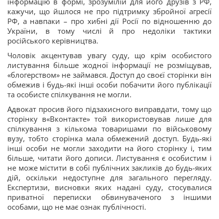
інформацію в формі, зрозумілій для його друзів з РФ,
кажучи, що йшлося не про підтримку збройної агресії
РФ, а навпаки – про хибні дії Росії по відношенню до
України, в тому числі й про недоліки тактики
російського керівництва.
Чоловік акцентував увагу суду, що крім особистого
листування більше жодної інформації не розміщував,
«блогерством» не займався. Доступ до своєї сторінки він
обмежив і будь-які інші особи побачити його публікації
та особисте спілкування не могли.
Адвокат просив його підзахисного виправдати, тому що
сторінку в«Вконтакте» той використовував лише для
спілкування з кількома товаришами по військовому
вузу, тобто сторінка мала обмежений доступ. Будь-які
інші особи не могли заходити на його сторінку і, тим
більше, читати його дописи. Листування є особистим і
не може містити в собі публічних закликів до будь-яких
дій, оскільки недоступне для загального перегляду.
Експертизи, висновки яких надані суду, стосувалися
приватної переписки обвинуваченого з іншими
особами, що не має ознак публічності.