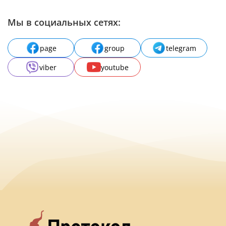
Мы в социальных сетях:
page
group
telegram
viber
youtube