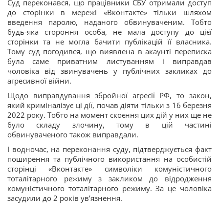
Суд переконався, що працівники СБУ отримали доступ
до сторінки в мережі «Вконтакте» тільки шляхом
введення паролю, наданого обвинуваченим. Тобто
будь-яка стороння особа, не мала доступу до цієї
сторінки та не могла бачити публікацій її власника.
Тому суд погодився, що виявлена в акаунті переписка
була саме приватним листуванням і виправдав
чоловіка від звинувачень у публічних закликах до
агресивної війни.
Щодо виправдування збройної агресії РФ, то закон,
який криміналізує ці дії, почав діяти тільки з 16 березня
2022 року. Тобто на момент скоєння цих дій у них ще не
було складу злочину, тому в цій частині
обвинуваченого також виправдали.
І водночас, на переконання суду, підтверджується факт
поширення та публічного використання на особистій
сторінці «Вконтакте» символіки комуністичного
тоталітарного режиму з закликом до відродження
комуністичного тоталітарного режиму. За це чоловіка
засудили до 2 років увʼязнення.