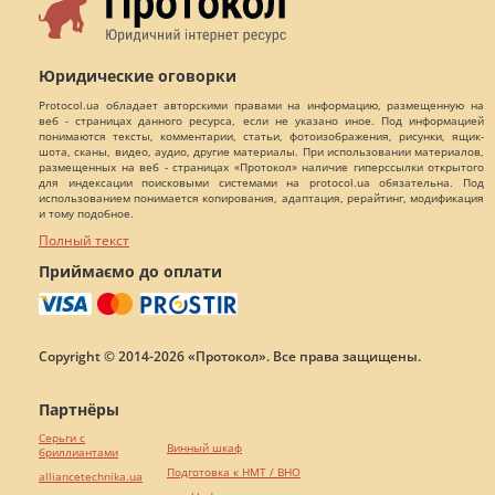
Юридические оговорки
Protocol.ua обладает авторскими правами на информацию, размещенную на
веб - страницах данного ресурса, если не указано иное. Под информацией
понимаются тексты, комментарии, статьи, фотоизображения, рисунки, ящик-
шота, сканы, видео, аудио, другие материалы. При использовании материалов,
размещенных на веб - страницах «Протокол» наличие гиперссылки открытого
для индексации поисковыми системами на protocol.ua обязательна. Под
использованием понимается копирования, адаптация, рерайтинг, модификация
и тому подобное.
Полный текст
Приймаємо до оплати
Copyright © 2014-2026 «Протокол». Все права защищены.
Партнёры
Серьги с
Винный шкаф
бриллиантами
Подготовка к НМТ / ВНО
alliancetechnika.ua