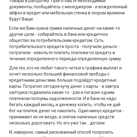
товары в рассрочку. Приготовьте необходимые
документы, пообщайтесь с менеджером - и вожделенный
айфон в кредит или мебельная стенка в скором времени
будут Ваши.
Если же Вам нужна сумма наличных денег на какие-то
другие цели - собирайтесь в банк или кредитное
общество за потребительским кредитом. Суть
потребительского кредита проста - получили деньги -
потратили - извольте платить платежи по кредиту в
течение определенного периода определенную сумму.
Для тех, кто не любит такого четкого графика выплат и
хочет несколько большей финансовой свободы с
кредитными деньгами, больше подойдут кредитные
карты. Потратил сегодня кучу денег с карты - а завтра
халтурка подвалила какая-то - раз и погасил одним
платежом полсумы задолженности. И в банк не надо
бегать каждый месяц, и денежку копить, чтобы не дай
бог на платеж денег не накопить. Один минус кредиток -
принимают их не везде, а снятие наличных средств
несколько дороговато. Но это уже так... детали.
И, наверное, самый рискованный способ попросить