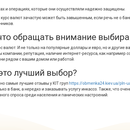
ах и операциях, которые они осуществляли надежно защищены.
 курс валют зачастую может быть завышенным, если речь не о бан
нников.
 что обращать внимание выбир
 валют. И не только на популярные доллары и евро, но и другие в
ы компании, репутация, наличие интернет-ресурса, как например с
они рядом с вашим домом или работой.
это лучший выбор?
 но самые лучшие отзывы у КІТ груп
https://obmenka24.kiev.ua/pln-u
ько в банк, а нередко и заказывать услугу инкассо. Также, что оч
ного спроса среди населения и панических настроений.