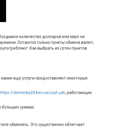
обходимое количество долларов или евро не
времени. Остаются только пункты обмена валют,
злоупотребляют. Как выбрать из сотен пунктов
т какие еще услуги предоставляют некоторые
https://obmenka24.kiev.ua/usd-uah
, работающих
о больших суммах.
.
отите обменять. Это существенно облегчает