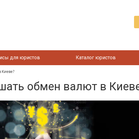
исы для юристов
Каталог юристов
в Киеве?
шать обмен валют в Киев