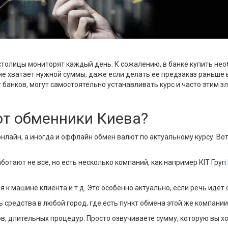
столицы мониторят каждый день. К сожалению, в банке купить не
 не хватает нужной суммы, даже если делать ее предзаказ раньше 
от банков, могут самостоятельно устанавливать курс и часто этим 
ют обменники Киева?
лайн, а иногда и оффлайн обмен валют по актуальному курсу. Во
отают не все, но есть несколько компаний, как например КІТ Груп
к машине клиента и т.д. Это особенно актуально, если речь идет 
 средства в любой город, где есть пункт обмена этой же компании
в, длительных процедур. Просто озвучиваете сумму, которую вы х