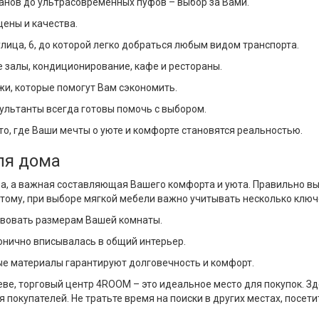
ванов до ультрасовременных пуфов – выбор за Вами.
ены и качества.
ица, 6, до которой легко добраться любым видом транспорта.
 залы, кондиционирование, кафе и рестораны.
и, которые помогут Вам сэкономить.
льтанты всегда готовы помочь с выбором.
то, где Ваши мечты о уюте и комфорте становятся реальностью.
ля дома
ра, а важная составляющая Вашего комфорта и уюта. Правильно в
тому, при выборе мягкой мебели важно учитывать несколько клю
твовать размерам Вашей комнаты.
онично вписывалась в общий интерьер.
е материалы гарантируют долговечность и комфорт.
иеве, торговый центр 4ROOM – это идеальное место для покупок. 
я покупателей. Не тратьте время на поиски в других местах, посе