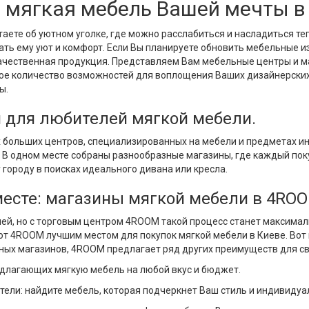
: мягкая мебель Вашей мечты в
чтаете об уютном уголке, где можно расслабиться и насладиться т
ать ему уют и комфорт. Если Вы планируете обновить мебельные и
и качественная продукция. Представляем Вам мебельные центры и м
е количество возможностей для воплощения Ваших дизайнерских и
ы.
й для любителей мягкой мебели.
 больших центров, специализированных на мебели и предметах ин
 В одном месте собраны разнообразные магазины, где каждый пок
 городу в поисках идеального дивана или кресла.
месте: магазины мягкой мебели в 4RO
ей, но с торговым центром 4ROOM такой процесс станет максимал
 4ROOM лучшим местом для покупок мягкой мебели в Киеве. Вот 
ных магазинов, 4ROOM предлагает ряд других преимуществ для св
длагающих мягкую мебель на любой вкус и бюджет.
тели: найдите мебель, которая подчеркнет Ваш стиль и индивидуа