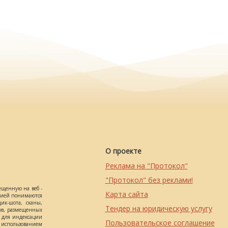
О проекте
Реклама на "Протокол"
"Протокол" без реклами!
ещенную на веб -
Карта сайта
ацией понимаются
ик-шота, сканы,
Тендер на юридическую услугу
ов, размещенных
о для индексации
Пользовательское соглашение
использованием