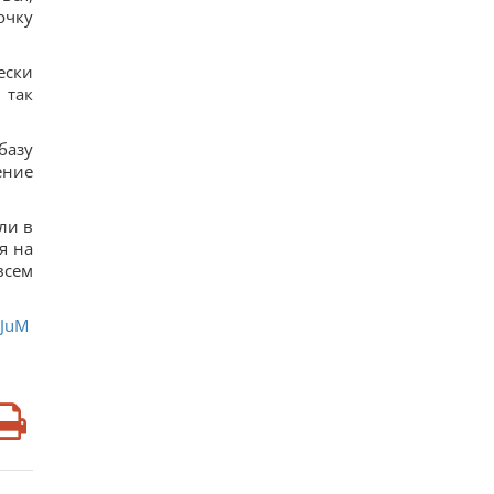
очку
ески
 так
базу
ение
ли в
я на
всем
jJuM