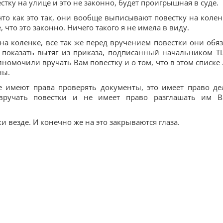
тку на улице и это не законно, будет проигрышная в суде.
что как это так, они вообще выписывают повестку на колен
что это законно. Ничего такого я не имела в виду.
на коленке, все так же перед вручением повестки они обя
, показать вытяг из приказа, подписанный начальником Т
лномочили вручать Вам повестку и о том, что в этом списке 
ны.
е имеют права проверять документы, это имеет право де
вручать повестки и не имеет право разглашать им 
и везде. И конечно же на это закрываются глаза.