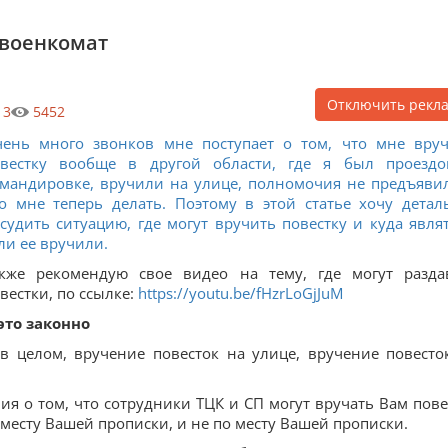
 военкомат
Отключить рекл
3
5452
ень много звонков мне поступает о том, что мне вру
овестку вообще в другой области, где я был проезд
мандировке, вручили на улице, полномочия не предъяви
о мне теперь делать. Поэтому в этой статье хочу детал
судить ситуацию, где могут вручить повестку и куда являт
ли ее вручили.
кже рекомендую свое видео на тему, где могут разда
вестки, по ссылке:
https://youtu.be/fHzrLoGjJuM
это законно
 в целом, вручение повесток на улице, вручение повесто
я о том, что сотрудники ТЦК и СП могут вручать Вам пове
по месту Вашей прописки, и не по месту Вашей прописки.