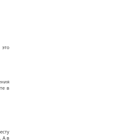
 это
ения
те в
есту
 А в