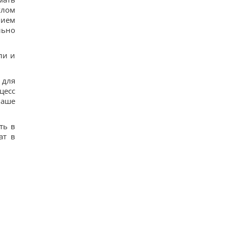
улом
нием
льно
ли и
 для
цесс
Ваше
ть в
ат в