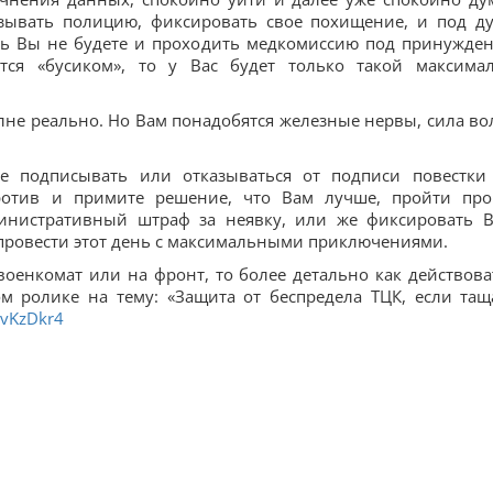
ызывать полицию, фиксировать свое похищение, и под д
ать Вы не будете и проходить медкомиссию под принужде
ится «бусиком», то у Вас будет только такой максима
лне реально. Но Вам понадобятся железные нервы, сила во
е подписывать или отказываться от подписи повестки
ротив и примите решение, что Вам лучше, пройти про
инистративный штраф за неявку, или же фиксировать 
 провести этот день с максимальными приключениями.
 военкомат или на фронт, то более детально как действова
ом ролике на тему: «Защита от беспредела ТЦК, если тащ
DvKzDkr4