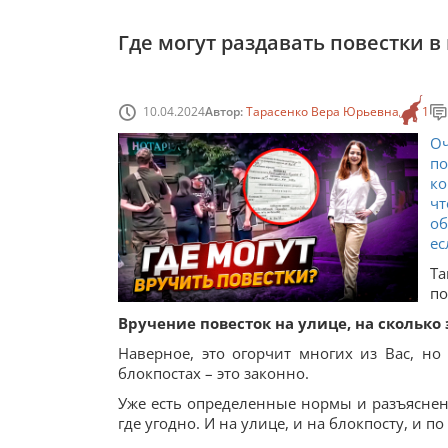
Где могут раздавать повестки в
10.04.2024
Автор:
Тарасенко Вера Юрьевна
1
Оч
п
ко
чт
об
ес
Та
по
Вручение повесток на улице, на сколько 
Наверное, это огорчит многих из Вас, но
блокпостах – это законно.
Уже есть определенные нормы и разъяснени
где угодно. И на улице, и на блокпосту, и 