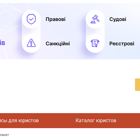
исы для юристов
Каталог юристов
комат