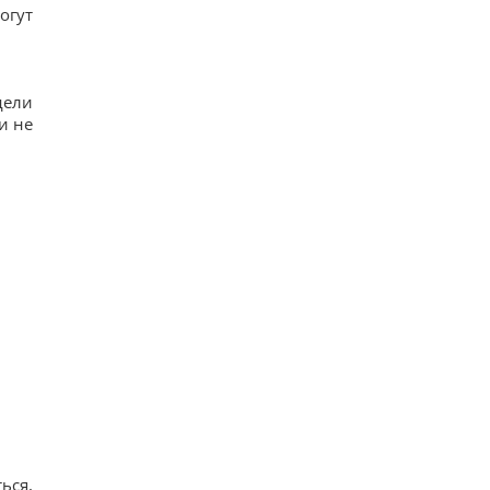
огут
дели
и не
ься,