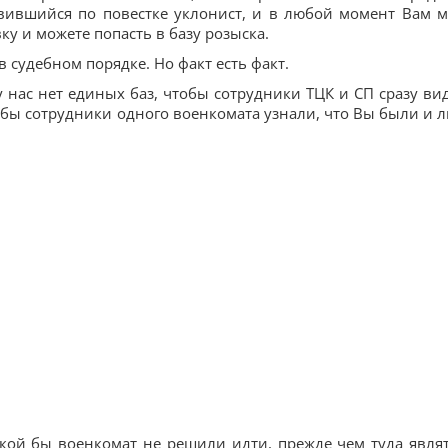
явившийся по повестке уклонист, и в любой момент Вам м
у и можете попасть в базу розыска.
в судебном порядке. Но факт есть факт.
нас нет единых баз, чтобы сотрудники ТЦК и СП сразу ви
обы сотрудники одного военкомата узнали, что Вы были и л
кой бы военкомат не решили идти, прежде чем туда являт