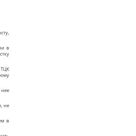
его сутки продолжаются почти 16 дней
16
В Украине появится новый праздник: что будут
отмечать 8 августа
17
7 августа: церковный праздник сегодня, почему
сту,
нужно обязательно подать милостыню
35
Нацбанк ослабил гривню: официальный курс
ли в
валют на пятницу
стку
14
Россияне нанесли удары по Днепропетровской
области: погибли пять человек, много раненых
 ТЦК
17
рому
 нее
, не
ем в
мать