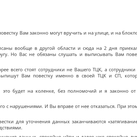
овестку Вам законно могут вручить и на улице, и на блокпо
писаны вообще в другой области и сюда на 2 дня приеха
ругу. Но Вас не обязаны слушать и выписывать Вам пове
рее всего стоят сотрудники не Вашего ТЦК, а сотрудники
 выпишут Вам повестку именно в своей ТЦК и СП, кото
ь это будет на коленке, без полномочий и я законно от
сего с нарушениями. И Вы вправе от нее отказаться. При этом
вестки для уточнения данных заканчиваются «затягивани
дствиями.
очнения данных, спокойно уйти и далее уже спокойно ду