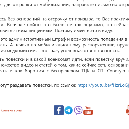
ния для отсрочки от мобилизации, направьте письмо на отср
есь без оснований на отсрочку от призыва, то Вас практич
ку. Вначале войны это было не так ощутимо, но сейчас
 явиться незащищенным. Поэтому имейте это в виду.
– это административный штраф и возможность попадания в 
ность. А неявка по мобилизационному распоряжению, вруч
я медкомиссии, - это сразу уголовная ответственность.
вать повестки и в какой военкомат идти, если повестку вручи
ожество видео и статей о том, какие сейчас есть основани
лять и как бороться с беспределом ТЦК и СП. Советую 
огут раздавать повестки, по ссылке:
https://youtu.be/fHzrLoG
Коментарии