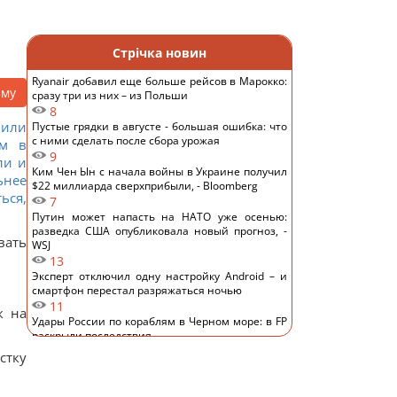
Стрічка новин
Ryanair добавил еще больше рейсов в Марокко:
аму
сразу три из них – из Польши
8
чили
Пустые грядки в августе - большая ошибка: что
с ними сделать после сбора урожая
ом в
9
ли и
Ким Чен Ын с начала войны в Украине получил
ьнее
$22 миллиарда сверхприбыли, - Bloomberg
ься,
7
Путин может напасть на НАТО уже осенью:
разведка США опубликовала новый прогноз, -
вать
WSJ
13
Эксперт отключил одну настройку Android – и
смартфон перестал разряжаться ночью
11
к на
Удары России по кораблям в Черном море: в FP
раскрыли последствия
12
стку
В чем польза грецких орехов для сердца, мозга
и укрепления иммунитета
11